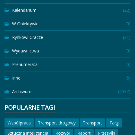
Kalendarium
(22)
W Obiektywie
(0)
Rynkowi Gracze
(21)
Wydawnictwa
(0)
Prenumerata
(0)
Inne
(5)
Archiwum
(2537)
POPULARNE TAGI
Współpraca
Transport drogowy
Transport
Targi
Sztuczna inteligencja
Rozwój
Raport
Przesyłki