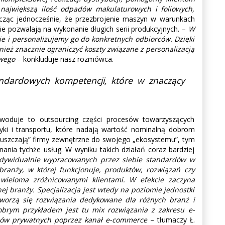
 największą ilość odpadów makulaturowych i foliowych,
ząc jednocześnie, że przezbrojenie maszyn w warunkach
ie pozwalają na wykonanie długich serii produkcyjnych. –
W
 i personalizujemy go do konkretnych odbiorców. Dzięki
nież znacznie ograniczyć koszty związane z personalizacją
owego
– konkluduje nasz rozmówca.
andardowych kompetencji, które w znaczący
woduje to outsourcing części procesów towarzyszących
yki i transportu, które nadają wartość nominalną dobrom
wpuszczają” firmy zewnętrzne do swojego „ekosystemu”, tym
nia tychże usług. W wyniku takich działań coraz bardziej
indywidualnie wypracowanych przez siebie standardów w
branży, w której funkcjonuje, produktów, rozwiązań czy
z wieloma zróżnicowanymi klientami. W efekcie zaczyna
ej branży. Specjalizacja jest wtedy na poziomie jednostki
tworzą się rozwiązania dedykowane dla różnych branż i
brym przykładem jest tu mix rozwiązania z zakresu e-
rców prywatnych poprzez kanał e-commerce
– tłumaczy Ł.