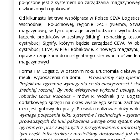
połączone jest z systemem do zarządzania magazynowego
uszkodzonych opakowań.
Od kilkunastu lat trwa współpraca w Polsce CEVA Logistics
Wschodniej i Południowej, regionie DACH (Niemcy, Szwaj
magazynową, w tym: operacje przychodzące i wychodzące, 
łączenie produktów w zestawy (kitting), re-packing, te
dystrybucji Signify, którym będzie zarządzać CEVA. W ob
dystrybucji CEVA, w Pile i Robakowie. Z nowego magazynu, 
opraw z czujnikami do inteligentnego sterowania oświetl
magazynowych.
Forma FM Logistic, w ostatnim roku uruchomiła ciekawy pr
mebli i wyposażenia dla domu. –
Prowadzimy całą operacj
Projekt ma ogromne wymagania co do elastyczności i ska
średniej rocznej. By móc efektywnie wykonać usługę, 
robotów Locus Robotics
– mówi R. Woźniak (FM Logisti
dodatkowego sprzętu na okres wysokiego sezonu zachowano
razu jest gotowy do pracy. Pozwala realizować duży wolu
wymaga połączenia kilku systemów i technologii – syst
prowadzących do linii pakowania Savoye oraz system P
ogromnych prac związanych z przygotowaniem informatycz
tym część infrastruktury musieliśmy dostosować już do f
dobudowywać i rosnąć wraz z rozwojem operacji
– wyli