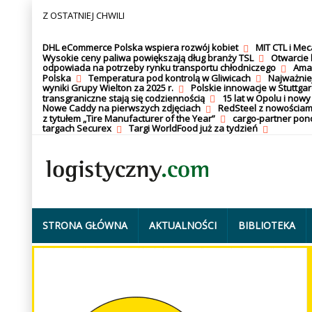
Z OSTATNIEJ CHWILI
DHL eCommerce Polska wspiera rozwój kobiet
MIT CTL i Me
Wysokie ceny paliwa powiększają dług branży TSL
Otwarcie 
odpowiada na potrzeby rynku transportu chłodniczego
Amaz
Polska
Temperatura pod kontrolą w Gliwicach
Najważnie
wyniki Grupy Wielton za 2025 r.
Polskie innowacje w Stuttgar
transgraniczne stają się codziennością
15 lat w Opolu i nowy
Nowe Caddy na pierwszych zdjęciach
RedSteel z nowościam
z tytułem „Tire Manufacturer of the Year”
cargo-partner po
targach Securex
Targi WorldFood już za tydzień
STRONA GŁÓWNA
AKTUALNOŚCI
BIBLIOTEKA