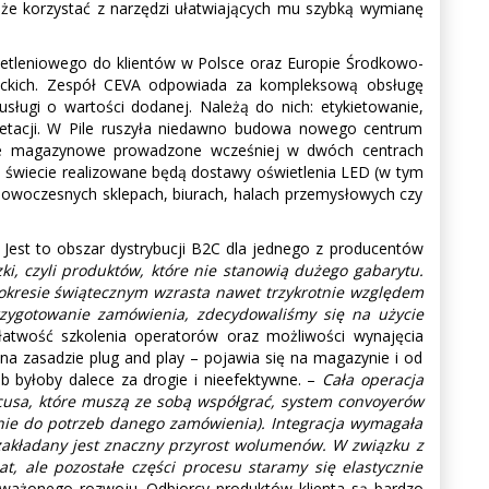
e korzystać z narzędzi ułatwiających mu szybką wymianę
świetleniowego do klientów w Polsce oraz Europie Środkowo-
ałtyckich. Zespół CEVA odpowiada za kompleksową obsługę
sługi o wartości dodanej. Należą do nich: etykietowanie,
pletacji. W Pile ruszyła niedawno budowa nowego centrum
e magazynowe prowadzone wcześniej w dwóch centrach
ym świecie realizowane będą dostawy oświetlenia LED (w tym
nowoczesnych sklepach, biurach, halach przemysłowych czy
 Jest to obszar dystrybucji B2C dla jednego z producentów
i, czyli produktów, które nie stanowią dużego gabarytu.
 okresie świątecznym wzrasta nawet trzykrotnie względem
rzygotowanie zamówienia, zdecydowaliśmy się na użycie
łatwość szkolenia operatorów oraz możliwości wynajęcia
a zasadzie plug and play – pojawia się na magazynie i od
b byłoby dalece za drogie i nieefektywne. –
Cała operacja
cusa, które muszą ze sobą współgrać, system convoyerów
ie do potrzeb danego zamówienia). Integracja wymagała
 zakładany jest znaczny przyrost wolumenów. W związku z
at, ale pozostałe części procesu staramy się elastycznie
oważonego rozwoju. Odbiorcy produktów klienta są bardzo