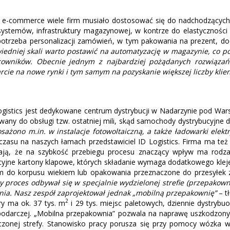
ży e-commerce wiele firm musiało dostosować się do nadchodzących 
ystemów, infrastruktury magazynowej, w kontrze do elastyczności
 potrzeba personalizacji zamówień, w tym pakowania na prezent, do
iedniej skali warto postawić na automatyzację w magazynie, co p
wników. Obecnie jednym z najbardziej pożądanych rozwiązań lo
rcie na nowe rynki i tym samym na pozyskanie większej liczby klie
ogistics jest dedykowane centrum dystrybucji w Nadarzynie pod War
any do obsługi tzw. ostatniej mili, skąd samochody dystrybucyjne d
sażono m.in. w instalacje fotowoltaiczną, a także ładowarki ele
zasu na naszych łamach przedstawiciel ID Logistics. Firma ma też l
aczają, że na szybkość przebiegu procesu znaczący wpływ ma rod
cyjne kartony klapowe, których składanie wymaga dodatkowego klej
m do korpusu wiekiem lub opakowania przeznaczone do przesyłek 
proces odbywał się w specjalnie wydzielonej strefie (przepakowni
ia. Nasz zespół zaprojektował jednak „mobilną przepakownię”
– t
2
ry ma ok. 37 tys. m
i 29 tys. miejsc paletowych, dziennie dystrybu
spodarczej. „Mobilna przepakownia” pozwala na naprawę uszkodzon
zonej strefy. Stanowisko pracy porusza się przy pomocy wózka w