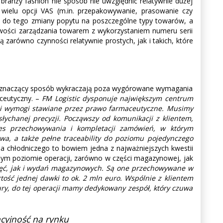
branży fashion nie sposób nie uwzględnić relatywnie dużej
ielu opcji VAS (m.in. przepakowywanie, prasowanie czy
dzą do tego zmiany popytu na poszczególne typy towarów, a
liwości zarządzania towarem z wykorzystaniem numeru serii
 zarówno czynności relatywnie prostych, jak i takich, które
 w znaczący sposób wykraczają poza wygórowane wymagania
aceutyczny. –
FM Logistic dysponuje największym centrum
y i wymogi stawiane przez prawo farmaceutyczne. Musimy
ychanej precyzji. Począwszy od komunikacji z klientem,
es przechowywania i kompletacji zamówień, w którym
wa, a także pełne traceability do poziomu pojedynczego
a chłodniczego to bowiem jedna z najważniejszych kwestii
dym poziomie operacji, zarówno w części magazynowej, jak
yjęć, jak i wydań magazynowych. Są one przechowywane w
tość jednej dawki to ok. 2 mln euro. Wspólnie z klientem
ry, do tej operacji mamy dedykowany zespół, który czuwa
ncyjność na rynku