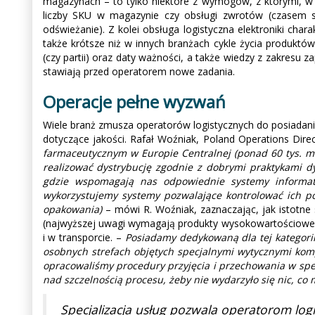
magazynach – to tylko niektóre z wymogów, z którymi, w z
liczby SKU w magazynie czy obsługi zwrotów (czasem s
odświeżanie). Z kolei obsługa logistyczna elektroniki ch
także krótsze niż w innych branżach cykle życia produktó
(czy partii) oraz daty ważności, a także wiedzy z zakresu 
stawiają przed operatorem nowe zadania.
Operacje pełne wyzwań
Wiele branż zmusza operatorów logistycznych do posiada
dotyczące jakości. Rafał Woźniak, Poland Operations Dire
farmaceutycznym w Europie Centralnej (ponad 60 tys. m
realizować dystrybucję zgodnie z dobrymi praktykami d
gdzie wspomagają nas odpowiednie systemy informat
wykorzystujemy systemy pozwalające kontrolować ich po
opakowania)
– mówi R. Woźniak, zaznaczając, jak istotne
(najwyższej uwagi wymagają produkty wysokowartościowe).
i w transporcie. –
Posiadamy dedykowaną dla tej kategori
osobnych strefach objętych specjalnymi wytycznymi kompl
opracowaliśmy procedury przyjęcia i przechowania w spe
nad szczelnością procesu, żeby nie wydarzyło się nic, co
Specjalizacja usług pozwala operatorom log