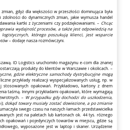
zmian, gdyż dla większości w przeszłości dominująca była
 i zdolności do dynamicznych zmian, jakie wymusza handel
dawania kartki z życzeniami czy podziękowaniami. –
Chcąc
oprawia wydajność procesów, a także jest odpowiedzią na
gistycznych, którego poszukują klienci, jest wsparcie
ntów
– dodaje nasza rozmówczyni.
szawą. ID Logistics uruchomiło magazynu e-com dla znanej
ostarczają produkty do klientów w Warszawie i okolicach. –
ktryczne, gdzie elektryczne samochody dystrybucyjne mogą
iczne przykłady realizacji wyspecjalizowanych usług, np. w
zaj stosowanych opakowań. Przykładowo, kartony z dnem
enia taśmą. Innymi przykładami opakowań, które wymagają
zwrotnych. –
W przypadku gdy dochodzi do uszkodzenia,
), dokąd towary musiały zostać dowiezione, a po zmianie
łumaczyła swego czasu na naszych łamach przedstawicielka
owanych jest na paletach lub kartonach ok. 44 tys. różnego
ych opakowań i pojedynczych towarów w miejscu, gdzie są
idłowego, wyposażone jest w laptop i skaner. Urządzenie