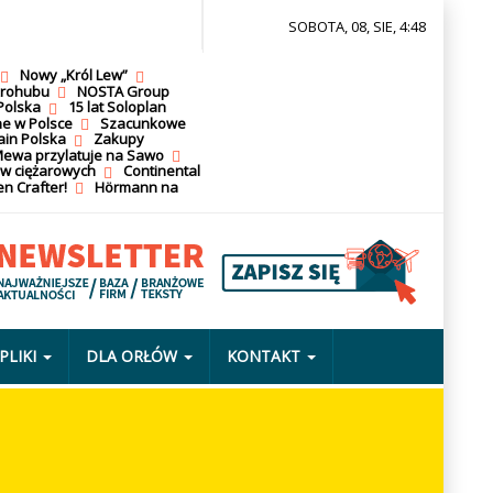
SOBOTA, 08, SIE, 4:48
Nowy „Król Lew”
krohubu
NOSTA Group
Polska
15 lat Soloplan
ne w Polsce
Szacunkowe
ain Polska
Zakupy
ewa przylatuje na Sawo
ów ciężarowych
Continental
n Crafter!
Hörmann na
PLIKI
DLA ORŁÓW
KONTAKT