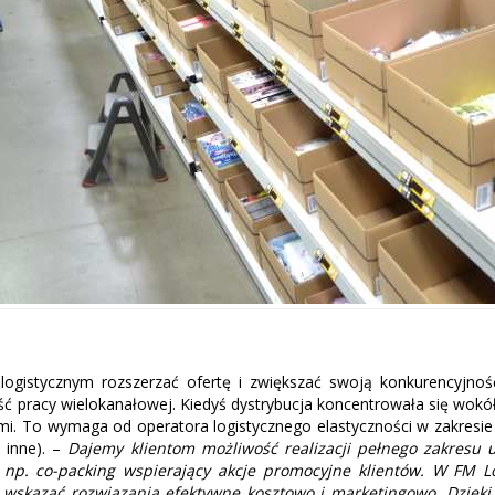
logistycznym rozszerzać ofertę i zwiększać swoją konkurencyjność
ść pracy wielokanałowej. Kiedyś dystrybucja koncentrowała się wokó
i. To wymaga od operatora logistycznego elastyczności w zakresie p
 inne). –
Dajemy klientom możliwość realizacji pełnego zakresu
 np. co-packing wspierający akcje promocyjne klientów. W FM L
 wskazać rozwiązania efektywne kosztowo i marketingowo. Dzięki 