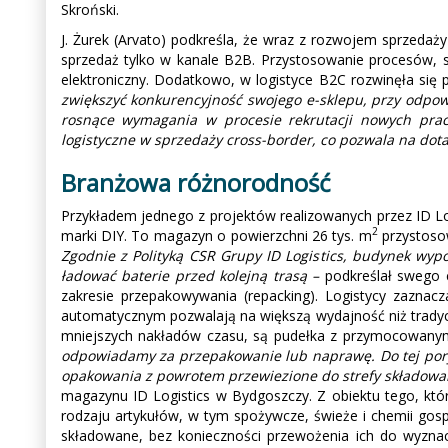
Skroński.
J. Żurek (Arvato) podkreśla, że wraz z rozwojem sprzeda
sprzedaż tylko w kanale B2B. Przystosowanie procesów, s
elektroniczny. Dodatkowo, w logistyce B2C rozwinęła się
zwiększyć konkurencyjność swojego e-sklepu, przy odpow
rosnące wymagania w procesie rekrutacji nowych praco
logistyczne w sprzedaży cross-border, co pozwala na dota
Branżowa różnorodność
Przykładem jednego z projektów realizowanych przez ID L
2
marki DIY. To magazyn o powierzchni 26 tys. m
przystosow
Zgodnie z Polityką CSR Grupy ID Logistics, budynek wypo
ładować baterie przed kolejną trasą –
podkreślał swego c
zakresie przepakowywania (repacking). Logistycy zazn
automatycznym pozwalają na większą wydajność niż trady
mniejszych nakładów czasu, są pudełka z przymocowany
odpowiadamy za przepakowanie lub naprawę. Do tej pory 
opakowania z powrotem przewiezione do strefy składowan
magazynu ID Logistics w Bydgoszczy. Z obiektu tego, któ
rodzaju artykułów, w tym spożywcze, świeże i chemii go
składowane, bez konieczności przewożenia ich do wyznac