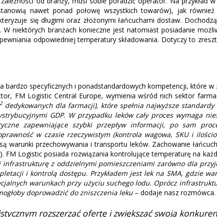
ależności od branży, musi sobie poradzić operator. Na przykład w 
tanowią nawet ponad połowę wszystkich towarów), jak również w
arakteryzuje się długimi oraz złożonymi łańcuchami dostaw. Docho
w. W niektórych branżach konieczne jest natomiast posiadanie moż
zapewniania odpowiedniej temperatury składowania. Dotyczy to zresztą
nia bardzo specyficznych i ponadstandardowych kompetencji, które
ctor, FM Logistic Central Europe, wymienia wśród nich sektor farm
2
dedykowanych dla farmacji), które spełnia najwyższe standard
ystrybucyjnymi GDP. W przypadku leków cały proces wymaga niesł
yczne zapewniające szybki przepływ informacji, po sam proc
prawność w czasie rzeczywistym (kontrola wagowa, SKU i ilościo
 są warunki przechowywania i transportu leków. Zachowanie łańcuch
 FM Logistic posiada rozwiązania kontrolujące temperaturę na każ
i infrastrukturę z oddzielnymi pomieszczeniami zarówno dla prz
etacji i kontrolą dostępu. Przykładem jest lek na SMA, gdzie war
cjalnych warunkach przy użyciu suchego lodu. Oprócz infrastruktu
 mogłoby doprowadzić do zniszczenia leku
– dodaje nasz rozmówca.
istycznym rozszerzać ofertę i zwiększać swoją konkure