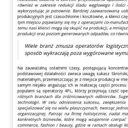
również w zakresie redukcji śladu węglowego i ilości
wykorzystując je ponownie. Bardziej zaawansowaną us
produkcyjnych jest czasochłonne i kosztowne, a klienci cz
tym miejscu pojawiamy się my z operacjami co-manufact
temu nasi klienci mogą się skupić na produkcji, a mniejs
produkcji oraz poziom generowanych odpadów, co również
Wiele branż zmusza operatorów logistycz
sposób wykraczają poza wygórowane wymaga
Na zauważalną ostatnimi czasy, postępującą koncentr
podstawowej działalności zwraca uwagę Łukasz Skroński,
materialnym, przemieszczając je z miejsca produkcji w mi
samym niejako angażując ich w realizację części procesu
popularni są operatorzy 4PL, którzy przejmują część ope
różnych branżach dla zróżnicowanych odbiorców. Sugeru
technologii. W celu odniesienia sukcesu, zwiększenia
specjalizować się na wielu płaszczyznach, tworząc jednos
organizacyjnej. Patrząc na firmę holistycznie, nadal
konkretnych biznesów, które mogą wzajemnie czerpać 
commerce, fashion i beauty, gdzie w ramach obsługi k