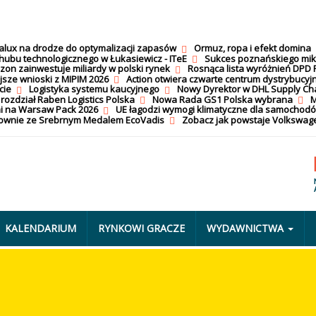
calux na drodze do optymalizacji zapasów
Ormuz, ropa i efekt domina
hubu technologicznego w Łukasiewicz - ITeE
Sukces poznańskiego mi
on zainwestuje miliardy w polski rynek
Rosnąca lista wyróżnień DPD 
jsze wnioski z MIPIM 2026
Action otwiera czwarte centrum dystrybucyj
cie
Logistyka systemu kaucyjnego
Nowy Dyrektor w DHL Supply Ch
 rozdział Raben Logistics Polska
Nowa Rada GS1 Polska wybrana
M
i na Warsaw Pack 2026
UE łagodzi wymogi klimatyczne dla samochod
nownie ze Srebrnym Medalem EcoVadis
Zobacz jak powstaje Volkswage
KALENDARIUM
RYNKOWI GRACZE
WYDAWNICTWA