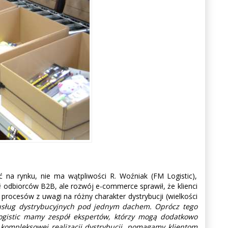
 na rynku, nie ma wątpliwości R. Woźniak (FM Logistic),
ł odbiorców B2B, ale rozwój e-commerce sprawił, że klienci
rocesów z uwagi na różny charakter dystrybucji (wielkości
 usług dystrybucyjnych pod jednym dachem. Oprócz tego
ogistic mamy zespół ekspertów, którzy mogą dodatkowo
kompleksowej realizacji dystrybucji, pomagamy klientom