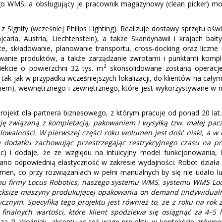
 WMS, a obsługujący je pracownik magazynowy (clean picker) moż
 z Signify (wcześniej Philips Lighting). Realizuje dostawy sprzętu o
caria, Austria, Liechtenstein), a także Skandynawii i krajach b
składowanie, planowanie transportu, cross-docking oraz liczne u
stowanie produktów, a także zarządzanie zwrotami i punktami kom
2
iekcie o powierzchni 32 tys. m
skonsolidowane zostaną operacj
tak jak w przypadku wcześniejszych lokalizacji, do klientów na cał
eniem), wewnętrznego i zewnętrznego, które jest wykorzystywane w 
ojekt dla partnera biznesowego, z którym pracuje od ponad 20 lat.
ę związaną z kompletacją, pakowaniem i wysyłką tzw. małej paczk
lowalności. W pierwszej części roku wolumen jest dość niski, a w
w dodatku zachowując przestrzegając restrykcyjnego czasu na p
c) i dodaje, że ze względu na intuicyjny model funkcjonowania, 
 odpowiednią elastyczność w zakresie wydajności. Robot działa n
men, co przy rozwiązaniach w pełni manualnych by się nie udało lu
emu firmy Locus Robotics, naszego systemu WMS, systemu WMS Lo
acksize maszyny produkującej opakowania on demand (indywidualn
nym. Specyfiką tego projektu jest również to, że z roku na rok
inalnych wartości, które klient spodziewa się osiągnąć za 4–5 l
cza R. Woźniak, akcentując też wagę projektu w kontekście zrówn