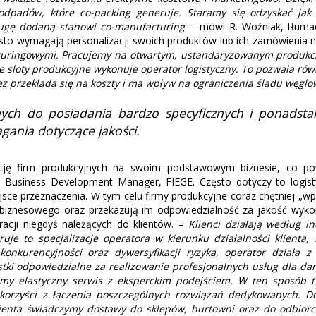
 odpadów, które co-packing generuje. Staramy się odzyskać jak
ługę dodaną stanowi co-manufacturing
– mówi R. Woźniak, tłumac
ęsto wymagają personalizacji swoich produktów lub ich zamówienia n
uringowymi. Pracujemy na otwartym, ustandaryzowanym produkcie
ze sloty produkcyjne wykonuje operator logistyczny. To pozwala rów
 przekłada się na koszty i ma wpływ na ograniczenia śladu węgl
nych do posiadania bardzo specyficznych i ponadst
nia dotyczące jakości.
ację firm produkcyjnych na swoim podstawowym biznesie, co po
 Business Development Manager, FIEGE. Często dotyczy to logist
ejsce przeznaczenia. W tym celu firmy produkcyjne coraz chętniej „
 biznesowego oraz przekazują im odpowiedzialność za jakość wykona
racji niegdyś należących do klientów. –
Klienci działają według 
je to specjalizacje operatora w kierunku działalności klienta, 
 konkurencyjności oraz dywersyfikacji ryzyka, operator działa 
tki odpowiedzialne za realizowanie profesjonalnych usług dla dan
 mamy elastyczny serwis z eksperckim podejściem. W ten sposób 
korzyści z łączenia poszczególnych rozwiązań dedykowanych. Do
lienta świadczymy dostawy do sklepów, hurtowni oraz do odbio