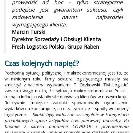
prowadzić ad hoc – tylko strategiczne
podejście jest gwarantem sukcesu, czyli
zadowolenia nawet najbardziej
wymagającego klienta.
Marcin Turski
Dyrektor Sprzedaży i Obsługi Klienta
Fresh Logistics Polska, Grupa Raben
Czas kolejnych napięć?
Pochodną sytuacji politycznej i makroekonomicznej jest to, że
w minionym roku firmy sektora logistycznego musiały się
zmierzyć z wieloma wyzwaniami. T. Oczkowski (FM Logistic)
zwraca uwagę na to, że sytuacja makroekonomiczna Polski i
rosnąca inflacja osłabiły siłę nabywczą klientów w naszym kraju.
Relatywnie mniejsze zarobki spowodowały ograniczenie
wydatków na konsumpcję, a co za tym idzie – spadły wolumeny
logistyczne. –
Skutki były widoczne szczególnie w kategoriach
produktowych spoza artykułów tzw. pierwszej potrzeby. Po
boomie z okresu pandemii COVID-19 i przeniesieniu
sprzedaży do kanału on-line spowolnienie dotknęło sprzedaż