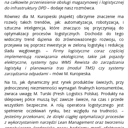
na całkowite przeniesienie obsługi magazynowej i logistycznej
do infrastruktury DPD
– dodaje nasz rozmówca.
Również dla M. Kuropieski (Aspekt) olbrzymie znaczenie ma
rozwój takich trendów, jak: automatyzacja, robotyzacja, i
sztuczna inteligencja, które znacząco się przyczyniają do
optymalizacji procesów logistycznych. Dochodzi do tego
widoczny trend dążenia do zrównoważonego rozwoju, co
przejawia się poprzez inwestycje w zieloną logistykę i redukcję
śladu węglowego. –
Firmy logistyczne coraz częściej
implementują rozwiązania ekologiczne, takie jak pojazdy
elektryczne, systemy typu WMS Rewista do zarządzania
logistyką i planowania tras (moduł TMS) czy systemy
zarządzania odpadami
– mówi M. Kuropieska.
Na to, jak dynamiczny jest rynek produktów świeżych, przy
jednoczesnej niezmienności wymagań finalnych konsumentów,
zwraca uwagę M. Turski (Fresh Logistics Polska). Produkty na
sklepowej półce muszą być zawsze świeże, na czas i przede
wszystkim bezpieczne. A rolą operatora logistycznego jest
spełnienie oczekiwań rynku, bez względu na trudności. –
Jesteśmy przekonani, że dzięki ciągłej optymalizacji procesów
z wykorzystaniem narzędzi Lean Management oraz tworzeniu
angażującego środowiska pracy będziemy mogli efektywnie