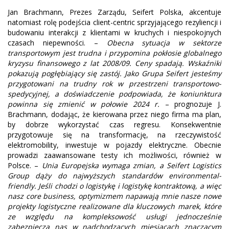
Jan Brachmann, Prezes Zarządu, Seifert Polska, akcentuje
natomiast rolę podejścia client-centric sprzyjającego rezyliencji i
budowaniu interakcji z klientami w kruchych i niespokojnych
czasach niepewności. –
Obecna sytuacja w sektorze
transportowym jest trudna i przypomina pokłosie globalnego
kryzysu finansowego z lat 2008/09. Ceny spadają. Wskaźniki
pokazują pogłębiający się zastój. Jako Grupa Seifert jesteśmy
przygotowani na trudny rok w przestrzeni transportowo-
spedycyjnej, a doświadczenie podpowiada, że koniunktura
powinna się zmienić w połowie 2024 r.
– prognozuje J.
Brachmann, dodając, że kierowana przez niego firma ma plan,
by dobrze wykorzystać czas regresu. Konsekwentnie
przygotowuje się na transformację, na rzeczywistość
elektromobility, inwestuje w pojazdy elektryczne. Obecnie
prowadzi zaawansowane testy ich możliwości, również w
Polsce. –
Unia Europejska wymaga zmian, a Seifert Logistics
Group dąży do najwyższych standardów environmental-
friendly. Jeśli chodzi o logistykę i logistykę kontraktową, a więc
nasz core business, optymizmem napawają mnie nasze nowe
projekty logistyczne realizowane dla kluczowych marek, które
ze względu na kompleksowość usługi jednocześnie
zabezpieczą nas w nadchodzących miesiącach znaczącym