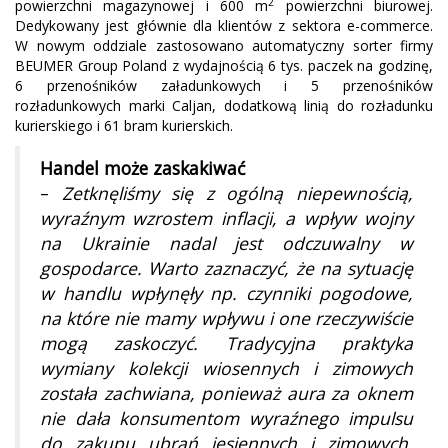
2
powierzchni magazynowej i 600 m
powierzchni biurowej.
Dedykowany jest głównie dla klientów z sektora e-commerce.
W nowym oddziale zastosowano automatyczny sorter firmy
BEUMER Group Poland z wydajnością 6 tys. paczek na godzinę,
6 przenośników załadunkowych i 5 przenośników
rozładunkowych marki Caljan, dodatkową linią do rozładunku
kurierskiego i 61 bram kurierskich.
Handel może zaskakiwać
–
Zetknęliśmy się z ogólną niepewnością,
wyraźnym wzrostem inflacji, a wpływ wojny
na Ukrainie nadal jest odczuwalny w
gospodarce. Warto zaznaczyć, że na sytuację
w handlu wpłynęły np. czynniki pogodowe,
na które nie mamy wpływu i one rzeczywiście
mogą zaskoczyć. Tradycyjna praktyka
wymiany kolekcji wiosennych i zimowych
została zachwiana, ponieważ aura za oknem
nie dała konsumentom wyraźnego impulsu
do zakupu ubrań jesiennych i zimowych,