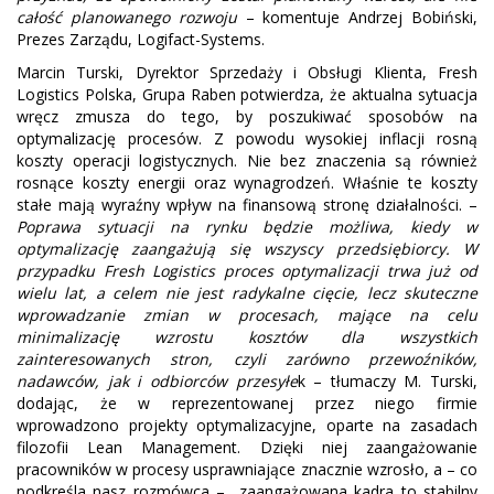
całość planowanego rozwoju
– komentuje Andrzej Bobiński,
Prezes Zarządu, Logifact-Systems.
Marcin Turski, Dyrektor Sprzedaży i Obsługi Klienta, Fresh
Logistics Polska, Grupa Raben potwierdza, że aktualna sytuacja
wręcz zmusza do tego, by poszukiwać sposobów na
optymalizację procesów. Z powodu wysokiej inflacji rosną
koszty operacji logistycznych. Nie bez znaczenia są również
rosnące koszty energii oraz wynagrodzeń. Właśnie te koszty
stałe mają wyraźny wpływ na finansową stronę działalności. –
Poprawa sytuacji na rynku będzie możliwa, kiedy w
optymalizację zaangażują się wszyscy przedsiębiorcy. W
przypadku Fresh Logistics proces optymalizacji trwa już od
wielu lat, a celem nie jest radykalne cięcie, lecz skuteczne
wprowadzanie zmian w procesach, mające na celu
minimalizację wzrostu kosztów dla wszystkich
zainteresowanych stron, czyli zarówno przewoźników,
nadawców, jak i odbiorców przesyłe
k – tłumaczy M. Turski,
dodając, że w reprezentowanej przez niego firmie
wprowadzono projekty optymalizacyjne, oparte na zasadach
filozofii Lean Management. Dzięki niej zaangażowanie
pracowników w procesy usprawniające znacznie wzrosło, a – co
podkreśla nasz rozmówca – „zaangażowana kadra to stabilny