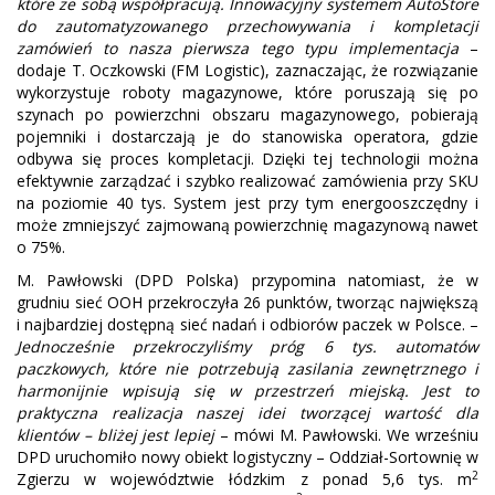
które ze sobą współpracują. Innowacyjny systemem AutoStore
do zautomatyzowanego przechowywania i kompletacji
zamówień to nasza pierwsza tego typu implementacja
–
dodaje T. Oczkowski (FM Logistic), zaznaczając, że rozwiązanie
wykorzystuje roboty magazynowe, które poruszają się po
szynach po powierzchni obszaru magazynowego, pobierają
pojemniki i dostarczają je do stanowiska operatora, gdzie
odbywa się proces kompletacji. Dzięki tej technologii można
efektywnie zarządzać i szybko realizować zamówienia przy SKU
na poziomie 40 tys. System jest przy tym energooszczędny i
może zmniejszyć zajmowaną powierzchnię magazynową nawet
o 75%.
M. Pawłowski (DPD Polska) przypomina natomiast, że w
grudniu sieć OOH przekroczyła 26 punktów, tworząc największą
i najbardziej dostępną sieć nadań i odbiorów paczek w Polsce. –
Jednocześnie przekroczyliśmy próg 6 tys. automatów
paczkowych, które nie potrzebują zasilania zewnętrznego i
harmonijnie wpisują się w przestrzeń miejską. Jest to
praktyczna realizacja naszej idei tworzącej wartość dla
klientów – bliżej jest lepiej
– mówi M. Pawłowski. We wrześniu
DPD uruchomiło nowy obiekt logistyczny – Oddział-Sortownię w
2
Zgierzu w województwie łódzkim z ponad 5,6 tys. m