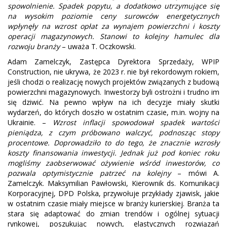
spowolnienie. Spadek popytu, a dodatkowo utrzymujące się
na wysokim poziomie ceny surowców energetycznych
wpłynęły na wzrost opłat za wynajem powierzchni i koszty
operacji magazynowych. Stanowi to kolejny hamulec dla
rozwoju branży
– uważa T. Oczkowski.
Adam Zamelczyk, Zastępca Dyrektora Sprzedaży, WPIP
Construction, nie ukrywa, że 2023 r. nie był rekordowym rokiem,
jeśli chodzi o realizację nowych projektów związanych z budową
powierzchni magazynowych. Inwestorzy byli ostrożni i trudno im
się dziwić. Na pewno wpływ na ich decyzje miały skutki
wydarzeń, do których doszło w ostatnim czasie, m.in. wojny na
Ukrainie. –
Wzrost inflacji spowodował spadek wartości
pieniądza, z czym próbowano walczyć, podnosząc stopy
procentowe. Doprowadziło to do tego, że znacznie wzrosły
koszty finansowania inwestycji. Jednak już pod koniec roku
mogliśmy zaobserwować ożywienie wśród inwestorów, co
pozwala optymistycznie patrzeć na kolejny
– mówi A.
Zamelczyk. Maksymilian Pawłowski, Kierownik ds. Komunikacji
Korporacyjnej, DPD Polska, przywołuje przykłady zjawisk, jakie
w ostatnim czasie miały miejsce w branży kurierskiej. Branża ta
stara się adaptować do zmian trendów i ogólnej sytuacji
rynkowej, poszukując nowych, elastycznych rozwiązań