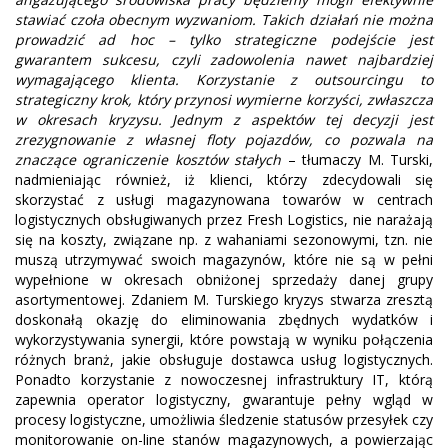
stawiać czoła obecnym wyzwaniom. Takich działań nie można
prowadzić ad hoc – tylko strategiczne podejście jest
gwarantem sukcesu, czyli zadowolenia nawet najbardziej
wymagającego klienta. Korzystanie z outsourcingu to
strategiczny krok, który przynosi wymierne korzyści, zwłaszcza
w okresach kryzysu. Jednym z aspektów tej decyzji jest
zrezygnowanie z własnej floty pojazdów, co pozwala na
znaczące ograniczenie kosztów stałych
– tłumaczy M. Turski,
nadmieniając również, iż klienci, którzy zdecydowali się
skorzystać z usługi magazynowana towarów w centrach
logistycznych obsługiwanych przez Fresh Logistics, nie narażają
się na koszty, związane np. z wahaniami sezonowymi, tzn. nie
muszą utrzymywać swoich magazynów, które nie są w pełni
wypełnione w okresach obniżonej sprzedaży danej grupy
asortymentowej. Zdaniem M. Turskiego kryzys stwarza zresztą
doskonałą okazję do eliminowania zbędnych wydatków i
wykorzystywania synergii, które powstają w wyniku połączenia
różnych branż, jakie obsługuje dostawca usług logistycznych.
Ponadto korzystanie z nowoczesnej infrastruktury IT, którą
zapewnia operator logistyczny, gwarantuje pełny wgląd w
procesy logistyczne, umożliwia śledzenie statusów przesyłek czy
monitorowanie on-line stanów magazynowych, a powierzając