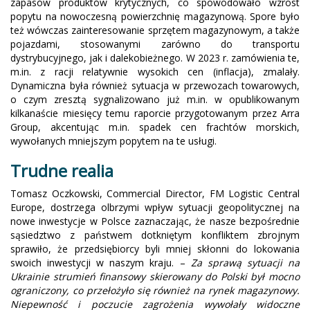
zapasów produktów krytycznych, co spowodowało wzrost
popytu na nowoczesną powierzchnię magazynową. Spore było
też wówczas zainteresowanie sprzętem magazynowym, a także
pojazdami, stosowanymi zarówno do transportu
dystrybucyjnego, jak i dalekobieżnego. W 2023 r. zamówienia te,
m.in. z racji relatywnie wysokich cen (inflacja), zmalały.
Dynamiczna była również sytuacja w przewozach towarowych,
o czym zresztą sygnalizowano już m.in. w opublikowanym
kilkanaście miesięcy temu raporcie przygotowanym przez Arra
Group, akcentując m.in. spadek cen frachtów morskich,
wywołanych mniejszym popytem na te usługi.
Trudne realia
Tomasz Oczkowski, Commercial Director, FM Logistic Central
Europe, dostrzega olbrzymi wpływ sytuacji geopolitycznej na
nowe inwestycje w Polsce zaznaczając, że nasze bezpośrednie
sąsiedztwo z państwem dotkniętym konfliktem zbrojnym
sprawiło, że przedsiębiorcy byli mniej skłonni do lokowania
swoich inwestycji w naszym kraju. –
Za sprawą sytuacji na
Ukrainie strumień finansowy skierowany do Polski był mocno
ograniczony, co przełożyło się również na rynek magazynowy.
Niepewność i poczucie zagrożenia wywołały widoczne