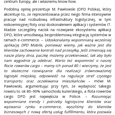
centrum Europy, ale i własnemu know-how.
Podobną opinię prezentuje M. Pawłowski (DPD Polska), który
akcentuje to, że reprezentowana przez niego firma intensywnie
pracuje nad rozbudową infrastruktury logistycznej, w tym
niskoemisyjnej floty oraz doskonaleniem aplikacji i systemów IT.
Kładzie szczególny nacisk na rozwijanie ekosystemu aplikacji
DPD, które umożliwiają bezproblemową integrację systemów w
ramach e-commerce. –
Udoskonalamy wspomnianą wcześniej
aplikację DPD Mobile, ponieważ wiemy, jak ważne jest dla
klientów zachowanie kontroli nad przesyłką. Jeśli zmieniają się
nasze plany dnia, paczkę możemy przekierować, tak aby było
nam wygodnie ją odebrać. Warto też wspomnieć o naszej
flocie rowerów cargo – mamy ich ponad 80 i wierzymy, że jest
to skuteczne rozwiązanie dla realizacji zrównoważonej
logistyki miejskiej, odpowiedź na regulacje stref czystego
transportu oraz oczekiwania mieszkańców
– mówi M.
Pawłowski, argumentując przy tym, że wydajność takiego
roweru to ok 80–90% samochodu kurierskiego, a flota rowerów
cargo DPD jest największa w Polsce. –
Rozumiejąc
wspomniane trendy i potrzeby logistyczne klientów oraz
wyzwania rynku e-commerce, wyszliśmy do klientów
biznesowych z nową ofertą usług fulfillmentu, która pozwala