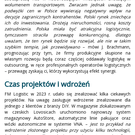
wolumenem transportowym. Zwracam jednak uwagę, że
podwyżki cen w Polsce wywierają negatywny wpływ na
decyzje zagranicznych kontrahentów. Polski rynek zniechęca
ich do inwestowania. Drożeją nieruchomości, rosną koszty
zatrudnienia. Polska miała być atrakcyjna logistycznie,
tymczasem straciła przewagę konkurencyjną, dlatego
uważam, że ten rynek będzie się rozwijał, ale nie w takim
szybkim tempie, jak przewidywano
– mówi J. Brachmann,
prognozując przy tym, że firmy produkcyjne skupione na
własnym rozwoju będą coraz częściej oddawały logistykę w
outsourcing, w ręce profesjonalnych operatorów logistycznych
– przewagę zyskają ci, którzy wykorzystują efekt synergii.
Czas projektów i wdrożeń
FM Logistic w 2023 r. udało się zrealizować kilka ciekawych
projektów. Na uwagę zasługuje wdrożenie zrealizowane dla
jednego z klientów z branży DIY. W magazynie zlokalizowanym
w czeskich Lovosicach uruchomiono najnowszy system
magazynowy AutoStore, automatyczne linie pakujące oraz
wózki autonomiczne w systemie VNA. –
Jest to przykład na
wdrożenie złożonego projektu przy użyciu kilku technologii,