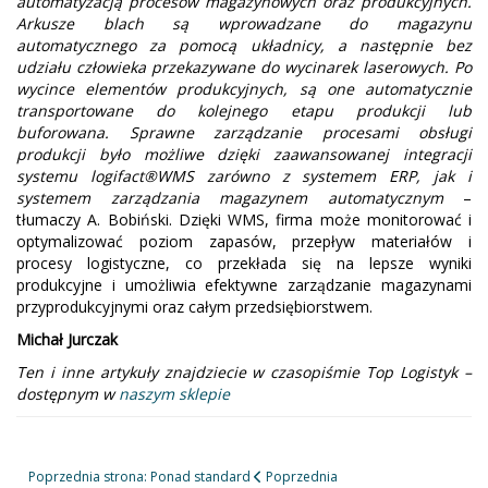
automatyzacją procesów magazynowych oraz produkcyjnych.
Arkusze blach są wprowadzane do magazynu
automatycznego za pomocą układnicy, a następnie bez
udziału człowieka przekazywane do wycinarek laserowych. Po
wycince elementów produkcyjnych, są one automatycznie
transportowane do kolejnego etapu produkcji lub
buforowana. Sprawne zarządzanie procesami obsługi
produkcji było możliwe dzięki zaawansowanej integracji
systemu logifact®WMS zarówno z systemem ERP, jak i
systemem zarządzania magazynem automatycznym
–
tłumaczy A. Bobiński. Dzięki WMS, firma może monitorować i
optymalizować poziom zapasów, przepływ materiałów i
procesy logistyczne, co przekłada się na lepsze wyniki
produkcyjne i umożliwia efektywne zarządzanie magazynami
przyprodukcyjnymi oraz całym przedsiębiorstwem.
Michał Jurczak
Ten i inne artykuły znajdziecie w czasopiśmie Top Logistyk –
dostępnym w
naszym sklepie
Poprzednia strona: Ponad standard
Poprzednia