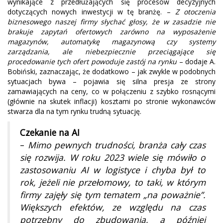
wynikające z przedłużających się procesów decyzyjnych
dotyczących nowych inwestycji w tę branżę. –
Z otoczenia
biznesowego naszej firmy słychać głosy, że w zasadzie nie
brakuje zapytań ofertowych zarówno na wyposażenie
magazynów, automatykę magazynową czy systemy
zarządzania, ale niebezpiecznie przeciągające się
procedowanie tych ofert powoduje zastój na rynku
– dodaje A.
Bobiński, zaznaczając, że dodatkowo – jak zwykle w podobnych
sytuacjach bywa – pojawia się silna presja ze strony
zamawiających na ceny, co w połączeniu z szybko rosnącymi
(głównie na skutek inflacji) kosztami po stronie wykonawców
stwarza dla na tym rynku trudną sytuację.
Czekanie na AI
–
Mimo pewnych trudności, branża cały czas
się rozwija. W roku 2023 wiele się mówiło o
zastosowaniu AI w logistyce i chyba był to
rok, jeżeli nie przełomowy, to taki, w którym
firmy zajęły się tym tematem „na poważnie”.
Większych efektów, ze względu na czas
potrzebny do zbudowania, a później