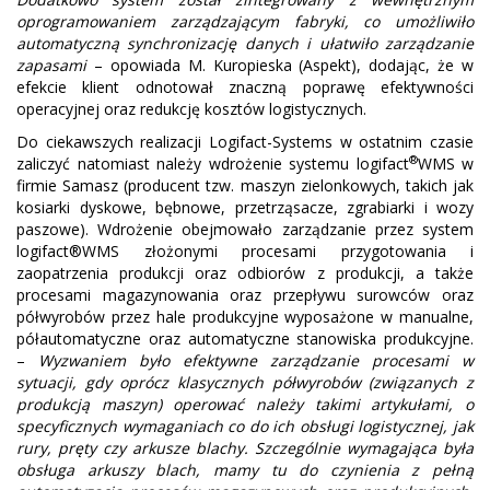
oprogramowaniem zarządzającym fabryki, co umożliwiło
automatyczną synchronizację danych i ułatwiło zarządzanie
zapasami
– opowiada M. Kuropieska (Aspekt), dodając, że w
efekcie klient odnotował znaczną poprawę efektywności
operacyjnej oraz redukcję kosztów logistycznych.
Do ciekawszych realizacji Logifact-Systems w ostatnim czasie
®
zaliczyć natomiast należy wdrożenie systemu logifact
WMS w
firmie Samasz (producent tzw. maszyn zielonkowych, takich jak
kosiarki dyskowe, bębnowe, przetrząsacze, zgrabiarki i wozy
paszowe). Wdrożenie obejmowało zarządzanie przez system
logifact®WMS złożonymi procesami przygotowania i
zaopatrzenia produkcji oraz odbiorów z produkcji, a także
procesami magazynowania oraz przepływu surowców oraz
półwyrobów przez hale produkcyjne wyposażone w manualne,
półautomatyczne oraz automatyczne stanowiska produkcyjne.
–
Wyzwaniem było efektywne zarządzanie procesami w
sytuacji, gdy oprócz klasycznych półwyrobów (związanych z
produkcją maszyn) operować należy takimi artykułami, o
specyficznych wymaganiach co do ich obsługi logistycznej, jak
rury, pręty czy arkusze blachy. Szczególnie wymagająca była
obsługa arkuszy blach, mamy tu do czynienia z pełną