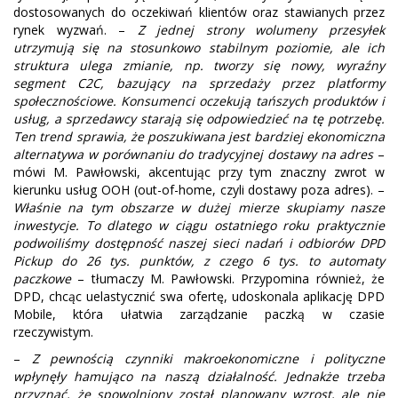
dostosowanych do oczekiwań klientów oraz stawianych przez
rynek wyzwań. –
Z jednej strony wolumeny przesyłek
utrzymują się na stosunkowo stabilnym poziomie, ale ich
struktura ulega zmianie, np. tworzy się nowy, wyraźny
segment C2C, bazujący na sprzedaży przez platformy
społecznościowe. Konsumenci oczekują tańszych produktów i
usług, a sprzedawcy starają się odpowiedzieć na tę potrzebę.
Ten trend sprawia, że poszukiwana jest bardziej ekonomiczna
alternatywa w porównaniu do tradycyjnej dostawy na adres
–
mówi M. Pawłowski, akcentując przy tym znaczny zwrot w
kierunku usług OOH (out-of-home, czyli dostawy poza adres). –
Właśnie na tym obszarze w dużej mierze skupiamy nasze
inwestycje. To dlatego w ciągu ostatniego roku praktycznie
podwoiliśmy dostępność naszej sieci nadań i odbiorów DPD
Pickup do 26 tys. punktów, z czego 6 tys. to automaty
paczkowe
– tłumaczy M. Pawłowski. Przypomina również, że
DPD, chcąc uelastycznić swa ofertę, udoskonala aplikację DPD
Mobile, która ułatwia zarządzanie paczką w czasie
rzeczywistym.
–
Z pewnością czynniki makroekonomiczne i polityczne
wpłynęły hamująco na naszą działalność. Jednakże trzeba
przyznać, że spowolniony został planowany wzrost, ale nie