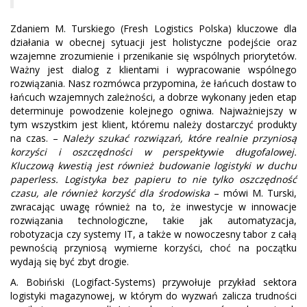
Zdaniem M. Turskiego (Fresh Logistics Polska) kluczowe dla
działania w obecnej sytuacji jest holistyczne podejście oraz
wzajemne zrozumienie i przenikanie się wspólnych priorytetów.
Ważny jest dialog z klientami i wypracowanie wspólnego
rozwiązania. Nasz rozmówca przypomina, że łańcuch dostaw to
łańcuch wzajemnych zależności, a dobrze wykonany jeden etap
determinuje powodzenie kolejnego ogniwa. Najważniejszy w
tym wszystkim jest klient, któremu należy dostarczyć produkty
na czas. –
Należy szukać rozwiązań, które realnie przyniosą
korzyści i oszczędności w perspektywie długofalowej.
Kluczową kwestią jest również budowanie logistyki w duchu
paperless. Logistyka bez papieru to nie tylko oszczędność
czasu, ale również korzyść dla środowiska
– mówi M. Turski,
zwracając uwagę również na to, że inwestycje w innowacje
rozwiązania technologiczne, takie jak automatyzacja,
robotyzacja czy systemy IT, a także w nowoczesny tabor z całą
pewnością przyniosą wymierne korzyści, choć na początku
wydają się być zbyt drogie.
A. Bobiński (Logifact-Systems) przywołuje przykład sektora
logistyki magazynowej, w którym do wyzwań zalicza trudności