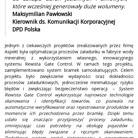
które wcześniej generowały duże wolumeny.
Maksymilian Pawłowski
Kierownik ds. Komunikacji Korporacyjnej
DPD Polska
Jednym z ciekawszych projektów zrealizowanych przez firmę
Aspekt była optymalizacja procesów załadunku w fabryce wody
mineralnej z wykorzystaniem własnego, innowacyjnego
systemu Rewista Gate Control. W ramach tego projektu,
zaimplementowano system bramek samoskanujących. Celem
projektu było zwiększenie wydajności oraz dokładności
procesów załadunkowych, jednocześnie minimalizując ryzyko
błędów i zwiększając bezpieczeństwo operacji. –
System
Rewista Gate Control wykorzystuje najnowsze technologie
skanowania i identyfikacji towarów, co pozwala na
automatyczne weryfikowanie oraz rejestrowanie produktów w
momencie ich przechodzenia przez bramkę. Dzięki temu
udało się znacząco przyśpieszyć procesy załadunku,
zmniejszając czas potrzebny na obsługę pojazdów i
eliminując błędy związane z ręcznym skanowaniem.
Dodatkowo system został zintegrowany z wewnętrznym