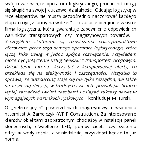
swój towar w ręce operatora logistycznego, producenci mogą
się skupić na swojej kluczowej działalności. Oddając logistykę w
ręce ekspertów, nie muszą bezpośrednio nadzorować każdego
etapu drogi „z farmy na widelec”. To zadanie przejmuje właśnie
firma logistyczna, która gwarantuje zapewnienie odpowiednich
warunków transportowych czy magazynowych towarów. –
Szczególnie skuteczne są rozwiązania cross-produktowe
oferowane przez tego samego operatora logistycznego, które
łączą kilka usług w jedno spójne rozwiązanie. Przykładem
może być połączenie usług Sea&Air z transportem drogowym.
Dzięki temu można skorzystać z kompleksowej oferty, co
przekłada się na efektywność i oszczędności. Wszystko to
sprawia, że outsourcing staje się nie tylko rozsądną, ale także
strategiczną decyzją w trudnych czasach, pozwalając firmom
lepiej zarządzać swoimi zasobami i osiągać sukcesy nawet w
wymagających warunkach rynkowych
– konkluduje M. Turski.
O „zieleniejących” powierzchniach magazynowych wspomina
natomiast A. Zamelczyk (WPIP Construction). Za interesowanie
klientów obiektami zaopatrzonymi chociażby w instalacje paneli
słonecznych, oświetlenie LED, pompy ciepła czy systemu
odzysku wody rośnie, a w niedalekiej przyszłości będzie to już
norma.