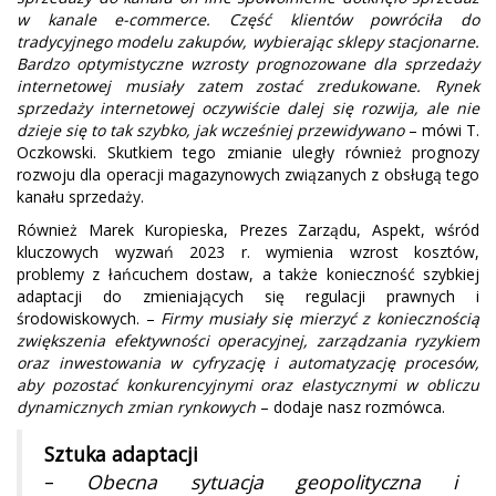
w kanale e-commerce. Część klientów powróciła do
tradycyjnego modelu zakupów, wybierając sklepy stacjonarne.
Bardzo optymistyczne wzrosty prognozowane dla sprzedaży
internetowej musiały zatem zostać zredukowane. Rynek
sprzedaży internetowej oczywiście dalej się rozwija, ale nie
dzieje się to tak szybko, jak wcześniej przewidywano
– mówi T.
Oczkowski. Skutkiem tego zmianie uległy również prognozy
rozwoju dla operacji magazynowych związanych z obsługą tego
kanału sprzedaży.
Również Marek Kuropieska, Prezes Zarządu, Aspekt, wśród
kluczowych wyzwań 2023 r. wymienia wzrost kosztów,
problemy z łańcuchem dostaw, a także konieczność szybkiej
adaptacji do zmieniających się regulacji prawnych i
środowiskowych. –
Firmy musiały się mierzyć z koniecznością
zwiększenia efektywności operacyjnej, zarządzania ryzykiem
oraz inwestowania w cyfryzację i automatyzację procesów,
aby pozostać konkurencyjnymi oraz elastycznymi w obliczu
dynamicznych zmian rynkowych
– dodaje nasz rozmówca.
Sztuka adaptacji
–
Obecna sytuacja geopolityczna i