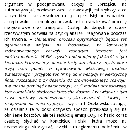
argument w podejmowaniu decyzji o „przejściu na
automatyzację”, ponieważ zwrot z inwestycji jest szybszy, a co
za tym idzie – koszty wdrożenia są dla przedsiębiorstw bardziej
akceptowalne. Technologia pozwala też optymalizować procesy
magazynowe oraz transport. Dostęp do danych w czasie
rzeczywistym pozwala na szybką analizę i reagowanie podczas
ich trwania. –
Elementem procesu optymalizacji będzie też
ograniczanie wpływu na środowisko. W kontekście
zrównoważonego rozwoju rosnącym trendem jest
elektromobilność. W FM Logistic podejmujemy już kroki w tym
kierunku. Prowadzimy obecnie testy aut elektrycznych, które
mają nam pomóc w opracowaniu właściwego modelu
biznesowego i przygotować firmę do inwestycji w elektryczną
flotę. Pozostając przy dążeniu do zrównoważonego rozwoju,
nie można pominąć nearshoringu, czyli modelu biznesowego,
który umożliwia skrócenie łańcucha dostaw, i w związku z tym
czasu dostawy, zmniejszenie ryzyka opóźnień i łatwiejsze
reagowanie na zmienny popyt
– wylicza T. Oczkowski, dodając,
że działania te w dość oczywisty sposób przekładają się na
obniżenie kosztów, ale też redukcję emisji CO
. To hasło coraz
2
częściej słychać w kontekście Polski, która może na
nearshoringu skorzystać, dzięki strategicznemu położeniu w