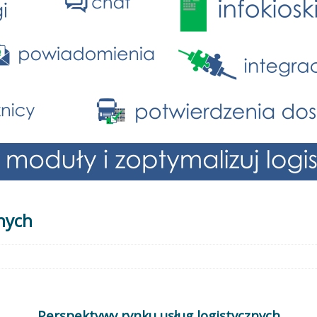
nych
Perspektywy rynku usług logistycznych