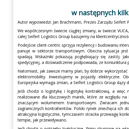
w następnych kilk
Autor wypowiedzi: Jan Brachmann, Prezes Zarządu Seifert 
We współczesnym świecie ciągłej zmiany, w świecie VUCA, 
całej Seifert Logistics Group bazujemy na klientcentryczno
Podejście client-centric sprzyja rezyliencji i budowaniu in
panuje w sektorze transportowym. Obecna sytuacja jest 
spadają. Wskaźniki pokazują pogłębiający się zastój. Ja
spedycyjnej, a doświadczenie podpowiada, że koniunktura p
Natomiast, jak zawsze mamy plan, by dobrze wykorzystać 
elektromobility. Inwestujemy w pojazdy elektryczne. 
Europejska wymaga zmian, a Seifert Logistics Group dąży 
Jeśli chodzi o logistykę i logistykę kontraktową, a wi
realizowane dla kluczowych marek, które ze względu na
znaczącym wolumenem transportowym. Zwracam jedna
zagranicznych kontrahentów. Polski rynek zniechęca ich d
atrakcyjna logistycznie, tymczasem straciła przewagę konk
tempie, jak przewidywano.
Jeśli chodzi o potrzeby logistyczne, firmy skupione na w