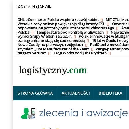
Z OSTATNIEJ CHWILI
DHL eCommerce Polska wspiera rozwój kobiet
MIT CTL i Me
Wysokie ceny paliwa powiększają dług branży TSL
Otwarcie 
odpowiada na potrzeby rynku transportu chłodniczego
Amaz
Polska
Temperatura pod kontrolą w Gliwicach
Najważnie
wyniki Grupy Wielton za 2025 r.
Polskie innowacje w Stuttgar
transgraniczne stają się codziennością
15 lat w Opolu i nowy
Nowe Caddy na pierwszych zdjęciach
RedSteel z nowościam
z tytułem „Tire Manufacturer of the Year”
cargo-partner po
targach Securex
Targi WorldFood już za tydzień
STRONA GŁÓWNA
AKTUALNOŚCI
BIBLIOTEKA