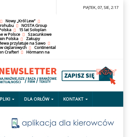
PIĄTEK, 07, SIE, 2:17
Nowy „Król Lew”
krohubu
NOSTA Group
Polska
15 lat Soloplan
ne w Polsce
Szacunkowe
ain Polska
Zakupy
ewa przylatuje na Sawo
ów ciężarowych
Continental
n Crafter!
Hörmann na
PLIKI
DLA ORŁÓW
KONTAKT