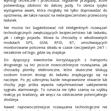
wymogi techniczne i przechodzić regularnie przeglądy, które
potwierdzają zdolność do dalszej jazdy. To obniża ryzyko
wystąpienia awarii, która mogłaby nie tylko doprowadzić do
opóźnienia, ale także narazić na niebezpieczeństwo przewożony
ładunek.
Nie można też bagatelizować roli inteligentnych rozwiązań
technologicznych zwiększających bezpieczeństwo tak ładunku,
jak i całego pojazdu. Mowa tu chociażby o wbudowanych
modułach GPS, GSM, RFID, BT, umożliwiających
monitorowanie położenia składu w czasie rzeczywistym 24/7 –
niezależnie od tego, gdzie się znajduje.
Do dyspozycji inwestorów korzystających z transportu
drogowego są też jeszcze nowocześniejsze rozwiązania, jak
chociażby plomby elektroniczne, które skutecznie blokują
osobom trzecim dostęp do ładunku znajdującego się na
naczepie. Po jej uzbrojeniu każde nieuprawnione otwarcie lub
choćby jego próba wywoła natychmiastowe uaktywnienie
sygnału alarmowego. To oznacza nie tylko szansę na szybką
reakcję po kradzieży, ale wręcz na odstraszenie potencjalnego
złodzieja.
Nawet najnowocześniejsze rozwiązania technologiczne nie