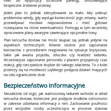
mieć do dyspozycji strzeżone parkingi, umożliwiające
bezpieczne zrobienie przerwy.
Jeden plan to jednak zdecydowanie za mało. Aby uniknąć
problemów wtedy, gdy wystąpi konieczność jego zmiany, warto
przewidywać możliwe niepowodzenia i mieć gotowe
rozwiązania na różne ewentualności. Pomogą w tym wcześniej
opracowane plany awaryjne zawierające opcjonalne trasy.
Plan łańcucha dostaw nie może skupiać się jednak jedynie na
aspektach technicznych. Równie istotne jest zapoznanie
kierowców z procedurami reagowania na sytuacje kryzysowe,
takie jak awaria pojazdu, stłuczka czy kradzież ładunku.
Wcześniejsze zapoznanie personelu z planem przyspieszy czas
reakcji, gdy rzeczywiście dojdzie do takiego zdarzenia. To z kolei
przełoży się na możliwość szybkiego podjęcia działań mających
na celu ograniczenie strat.
Bezpieczeństwo informacyjne
Niezależnie od tego, jak wartościowy ładunek wchodzi w skład
łańcucha dostaw, konieczne jest podjęcie środków ostrożności
w zakresie udzielania informacji o nim. Zachowanie poufności
przez wszystkie osoby uczestniczące w procesie stanowi