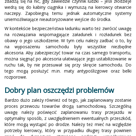
zdadzą się na nic, gdy zawiedzie czynnik ludzki – jeśli złodzieje
wedrą się do kabiny ciągnika i wymuszą na kierowcy otwarcie
naczepy. Zapobiegną temu jednak automatyczne systemy
uniemożliwiające nieautoryzowane wejście do środka.
W kontekście bezpieczeństwa ładunku warto też zwrócić uwagę
na rozwiązania wspomagające załadunek i rozładunek bez
obawy o jego uszkodzenie. W tym celu należy zadbać o to, by
na wyposażeniu samochodu były wszystkie niezbędne
akcesoria. Aby zabezpieczyć towar na czas samego transportu,
można sięgnąć po akcesoria ułatwiające jego ustabilizowanie w
ruchu tak, by nie przesuwał się przy skręcie samochodu. Do
tego mogą posłużyć m.in. maty antypoślizgowe oraz belki
rozporowe.
Dobry plan oszczędzi problemów
Bardzo dużo zależy również od tego, jak zaplanowany zostanie
proces przewozu towarów drogą samochodową. Szczególną
uwagę należy poświęcić zaplanowaniu trasy przejazdu w
optymalny sposób, z uwzględnieniem ewentualnych przeszkód,
które mogą wystąpić po drodze. Należy też mieć na względzie
potrzeby kierowcy, który w przypadku długiej trasy powinien