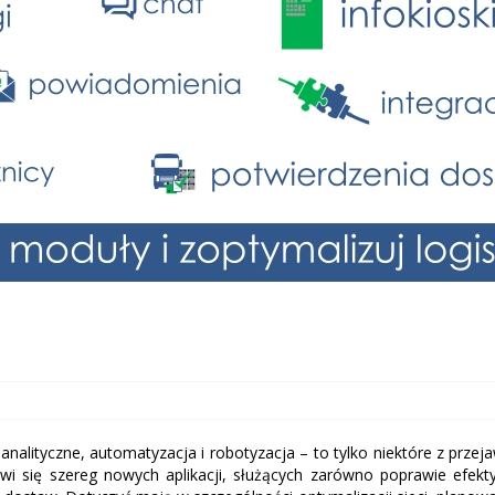
nalityczne, automatyzacja i robotyzacja – to tylko niektóre z przeja
jawi się szereg nowych aplikacji, służących zarówno poprawie efek