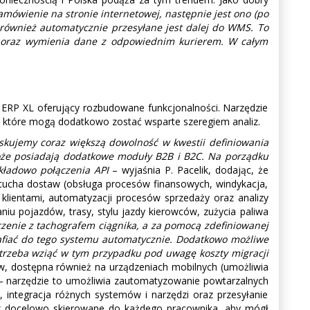
amówienie na stronie internetowej, następnie jest ono (po
 również automatycznie przesyłane jest dalej do WMS. To
ę oraz wymienia dane z odpowiednim kurierem. W całym
ERP XL oferujący rozbudowane funkcjonalności. Narzędzie
 które mogą dodatkowo zostać wsparte szeregiem analiz.
zyskujemy coraz większą dowolność w kwestii definiowania
 może posiadają dodatkowe moduły B2B i B2C. Na porządku
ykładowo połączenia API
– wyjaśnia P. Pacelik, dodając, że
ńcucha dostaw (obsługa procesów finansowych, windykacja,
klientami, automatyzacji procesów sprzedaży oraz analizy
iu pojazdów, trasy, stylu jazdy kierowców, zużycia paliwa
czenie z tachografem ciągnika, a za pomocą zdefiniowanej
rafiać do tego systemu automatycznie. Dodatkowo możliwe
k trzeba wziąć w tym przypadku pod uwagę koszty migracji
ów, dostępna również na urządzeniach mobilnych (umożliwia
 – narzędzie to umożliwia zautomatyzowanie powtarzalnych
integracja różnych systemów i narzędzi oraz przesyłanie
oraz docelowo skierowane do każdego pracownika, aby mógł