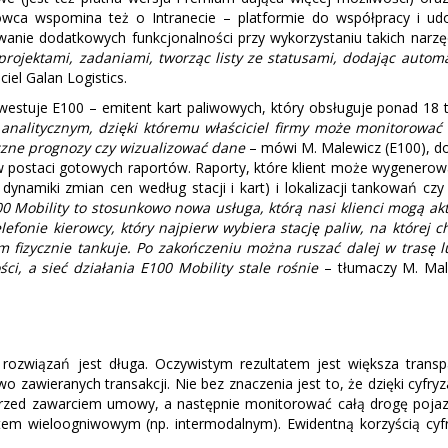
ca wspomina też o Intranecie – platformie do współpracy i ud
owanie dodatkowych funkcjonalności przy wykorzystaniu takich narz
rojektami, zadaniami, tworząc listy ze statusami, dodając autom
iel Galan Logistics.
estuje E100 – emitent kart paliwowych, który obsługuje ponad 18 ty
 analitycznym, dzięki któremu właściciel firmy może monitorować
czne prognozy czy wizualizować dane
– mówi M. Malewicz (E100), do
w postaci gotowych raportów. Raporty, które klient może wygenerować
 dynamiki zmian cen według stacji i kart) i lokalizacji tankowań 
0 Mobility to stosunkowo nowa usługa, którą nasi klienci mogą ak
fonie kierowcy, który najpierw wybiera stację paliw, na której c
m fizycznie tankuje. Po zakończeniu można ruszać dalej w trasę
ości, a sieć działania E100 Mobility stale rośnie
– tłumaczy M. Mal
rozwiązań jest długa. Oczywistym rezultatem jest większa transp
o zawieranych transakcji. Nie bez znaczenia jest to, że dzięki cy
rzed zawarciem umowy, a następnie monitorować całą drogę pojazdu
em wieloogniwowym (np. intermodalnym). Ewidentną korzyścią cyfryz