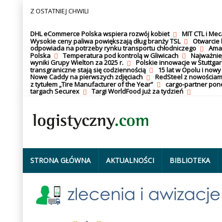
Z OSTATNIEJ CHWILI
DHL eCommerce Polska wspiera rozwój kobiet
MIT CTL i Me
Wysokie ceny paliwa powiększają dług branży TSL
Otwarcie 
odpowiada na potrzeby rynku transportu chłodniczego
Amaz
Polska
Temperatura pod kontrolą w Gliwicach
Najważnie
wyniki Grupy Wielton za 2025 r.
Polskie innowacje w Stuttgar
transgraniczne stają się codziennością
15 lat w Opolu i nowy
Nowe Caddy na pierwszych zdjęciach
RedSteel z nowościam
z tytułem „Tire Manufacturer of the Year”
cargo-partner po
targach Securex
Targi WorldFood już za tydzień
STRONA GŁÓWNA
AKTUALNOŚCI
BIBLIOTEKA