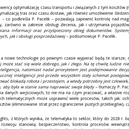
encji optymalizację czasu transportu i związanych z tym kosztów (red
malizację tras oraz czasu dostaw, jak również umożliwienie śledze
e – co podkreśla P. Pacelik – pozwalają zapewnić kontrolę nad ma
, zarówno w zakresie obsługi zlecenia, jak i utrzymania pojazdów
iana informacji oraz przyśpieszony obieg dokumentów. System
ych, jak i obsługi posprzedażowej
– podsumowuje P. Pacelik.
 a nowe technologie po pewnym czasie wypierać będą te starsze, mn
j może stać się wiele dobrego, jak i złego. Na tę chwilę ludzie 
teligencja, natomiast nadal priorytetem jest podejmowanie decyzj
ucznej inteligencji jest przede wszystkim stały schemat postępo
ać blokadą robota i przestojem, a wtedy potrzebny jest człowiek,
ra, aby była w stanie sama naprawiać swoje błędy
– tłumaczy P. Pa
 ma danych wejściowych, to nie ma na czym pracować, a właśnie roz
ych telematycznych może usprawnić wiele procesów, takich jak: och
osztów (eliminowanie strat przez ograniczenie pustych przebiegów), 
hts, z których wynika, że telematyka to sektor, który do 2028 r. b
y rozwoju stanowią: bezpieczeństwo, kontrola procesów wewnątr