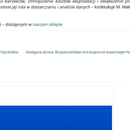
kierowców, zmniejszenie kosztów eksploatacji i zwiększenie pro
nie jej rola w dostarczaniu i analizie danych
– konkluduje M. Male
tyk – dostępnym w
naszym sklepie
Poprzednia
Następna strona: Bezpieczeństwo w transporcie towarowym
N