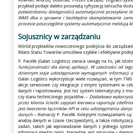
przykład podaje daleko posuniętą cyfryzację łańcucha do
potwierdzeniu dostępności) automatycznie przesyłane do
WMS dba o sprawne i bezbłędne skompletowanie zamówi
procesie poszczególne systemy automatycznie meldują kli
Sojusznicy w zarządzaniu
Wśród przykładów nowoczesnego podejścia do zarządzania
Bilans Stanu Towarów umożliwia szybkie i efektywne pode
P. Pacelik (Galan Logistics) zwraca uwagę na to, jak istotn
funkcjonalności dla danej aplikacji. W zależności od t
dziennym staje udostępnianie wymaganych informacji dla
Galan Logistics wykorzystuje wiele rozwiązań, w tym TMS
akcje serwisowe czy integracje z innymi systemami w cel
danych i raportowania. Jest też system telematyczny z mo
czy stanu technicznego pojazdów. –
Dodatkowo wykorzystuj
przez klienta ścieżki zapytań kierowca raportuje zdefi
jest tworzenie łączników API w celu udostępnienia danyc
danych
– tłumaczy P. Pacelik. Kolejnymi rozwiązaniami są
analizę danych w czasie rzeczywistym), a także robotyza
zadań, takich jak wprowadzanie danych z jednego system
informacji między nimi). Narzędzie jest intuicyjne i da