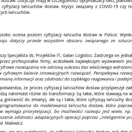
ostaw. Dotyczyć mają w szczególności optymalizacji sieci, planowan
a cyfryzacji łańcuchów dostaw. Kryzys związany z COVID-19 czy nie
tych łańcuchów.
ysoko ocenia poziom cyfryzacji łańcucha dostaw w Polsce. Wynik
ju dotyczy przede wszystkim obszaru związanego ze sztuczną
y Specjalista ds. Projektów IT, Galan Logistics. Zastrzega on jednak,
rzez profesjonalne firmy, aczkolwiek największym wyzwaniem jes
 cyfrowe rozwiązania nie odniosą sukcesu bez właściwego wdrożeni
 cyfrowym świecie innowacyjnych rozwiązań. Perspektywa rozwoju 
mianę informacji oraz zdolności do szybkiego reagowania i podej
otwierdza, że proces cyfryzacji łańcuchów dostaw przyśpieszył zwł
dzą natomiast różnie do transformacji. Są takie, które stawiają na
 gotowość do zmiany), ale są i takie, które cyfryzują łańcuchy do
ja oprogramowania do modelowania łańcucha dostaw, która popra
w wymaga priorytetyzacji, bo możliwości rozwoju jest wiele, np.
zenie zdolności adaptacyjnych operacji poprzez „inteligentne prz
M. Malewicz.
ems, nie ma wątpliwości, że cyfryzacja łańcucha dostaw jest dziś 