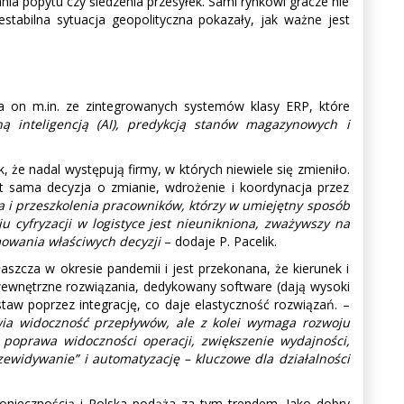
ia popytu czy śledzenia przesyłek. Sami rynkowi gracze nie
stabilna sytuacja geopolityczna pokazały, jak ważne jest
a on m.in. ze zintegrowanych systemów klasy ERP, które
 inteligencją (AI), predykcją stanów magazynowych i
 że nadal występują firmy, w których niewiele się zmieniło.
t sama decyzja o zmianie, wdrożenie i koordynacja przez
a i przeszkolenia pracowników, którzy w umiejętny sposób
cyfryzacji w logistyce jest nieunikniona, zważywszy na
mowania właściwych decyzji
– dodaje P. Pacelik.
aszcza w okresie pandemii i jest przekonana, że kierunek i
 wewnętrzne rozwiązania, dedykowany software (dają wysoki
staw poprzez integrację, co daje elastyczność rozwiązań. –
wia widoczność przepływów, ale z kolei wymaga rozwoju
 poprawa widoczności operacji, zwiększenie wydajności,
ewidywanie” i automatyzację – kluczowe dla działalności
koniecznością i Polska podąża za tym trendem. Jako dobry