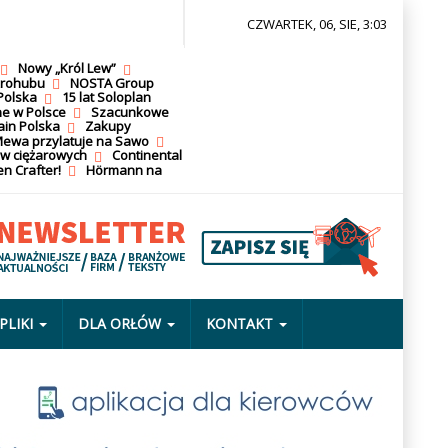
CZWARTEK, 06, SIE, 3:03
Nowy „Król Lew”
krohubu
NOSTA Group
Polska
15 lat Soloplan
ne w Polsce
Szacunkowe
ain Polska
Zakupy
ewa przylatuje na Sawo
ów ciężarowych
Continental
n Crafter!
Hörmann na
PLIKI
DLA ORŁÓW
KONTAKT