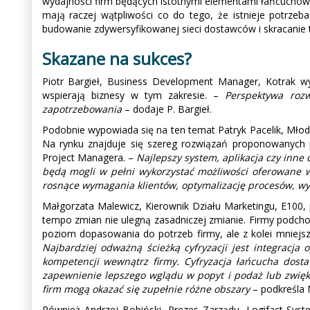
wydajności firm będących istotnymi elementami łańcuchów d
mają raczej wątpliwości co do tego, że istnieje potrzeb
budowanie zdywersyfikowanej sieci dostawców i skracanie 
Skazane na sukces?
Piotr Bargieł, Business Development Manager, Kotrak w
wspierają biznesy w tym zakresie. –
Perspektywa rozwo
zapotrzebowania
– dodaje P. Bargieł.
Podobnie wypowiada się na ten temat Patryk Pacelik, Młodsz
Na rynku znajduje się szereg rozwiązań proponowanych p
Project Managera. –
Najlepszy system, aplikacja czy inne
będą mogli w pełni wykorzystać możliwości oferowane w
rosnące wymagania klientów, optymalizację procesów, wy
Małgorzata Malewicz, Kierownik Działu Marketingu, E100, p
tempo zmian nie ulegną zasadniczej zmianie. Firmy podcho
poziom dopasowania do potrzeb firmy, ale z kolei mniejszą
Najbardziej odważną ścieżką cyfryzacji jest integrac
kompetencji wewnątrz firmy. Cyfryzacja łańcucha dosta
zapewnienie lepszego wglądu w popyt i podaż lub zwięks
firm mogą okazać się zupełnie różne obszary
– podkreśla 
Również Andrzej Bobiński, Prezes Zarządu, Logifact-Syst