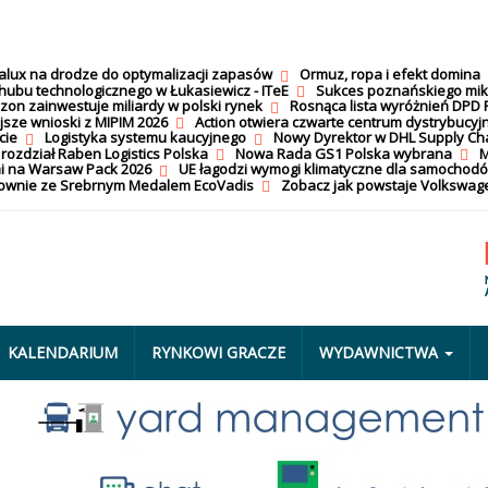
calux na drodze do optymalizacji zapasów
Ormuz, ropa i efekt domina
hubu technologicznego w Łukasiewicz - ITeE
Sukces poznańskiego mi
on zainwestuje miliardy w polski rynek
Rosnąca lista wyróżnień DPD 
jsze wnioski z MIPIM 2026
Action otwiera czwarte centrum dystrybucyj
cie
Logistyka systemu kaucyjnego
Nowy Dyrektor w DHL Supply Ch
 rozdział Raben Logistics Polska
Nowa Rada GS1 Polska wybrana
M
i na Warsaw Pack 2026
UE łagodzi wymogi klimatyczne dla samochod
nownie ze Srebrnym Medalem EcoVadis
Zobacz jak powstaje Volkswage
KALENDARIUM
RYNKOWI GRACZE
WYDAWNICTWA