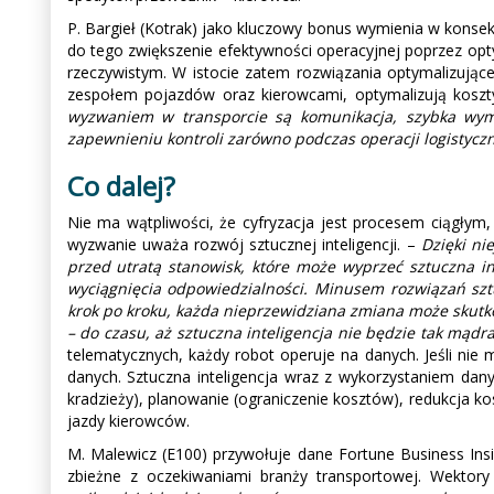
P. Bargieł (Kotrak) jako kluczowy bonus wymienia w konsekw
do tego zwiększenie efektywności operacyjnej poprzez opty
rzeczywistym. W istocie zatem rozwiązania optymalizując
zespołem pojazdów oraz kierowcami, optymalizują koszty
wyzwaniem w transporcie są komunikacja, szybka wym
zapewnieniu kontroli zarówno podczas operacji logistyczn
Co dalej?
Nie ma wątpliwości, że cyfryzacja jest procesem ciągłym,
wyzwanie uważa rozwój sztucznej inteligencji. –
Dzięki nie
przed utratą stanowisk, które może wyprzeć sztuczna in
wyciągnięcia odpowiedzialności. Minusem rozwiązań szt
krok po kroku, każda nieprzewidziana zmiana może skutkow
– do czasu, aż sztuczna inteligencja nie będzie tak mąd
telematycznych, każdy robot operuje na danych. Jeśli nie
danych. Sztuczna inteligencja wraz z wykorzystaniem dan
kradzieży), planowanie (ograniczenie kosztów), redukcja k
jazdy kierowców.
M. Malewicz (E100) przywołuje dane Fortune Business Insig
zbieżne z oczekiwaniami branży transportowej. Wektor