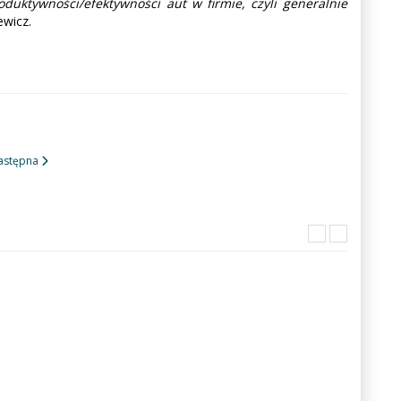
duktywności/efektywności aut w firmie, czyli generalnie
wicz.
astępna