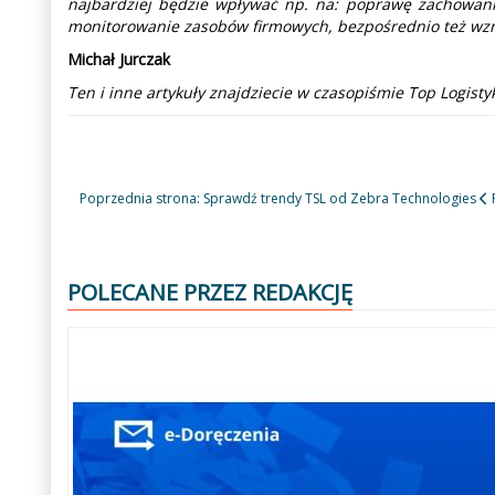
najbardziej będzie wpływać np. na: poprawę zachowania 
monitorowanie zasobów firmowych, bezpośrednio też wzroś
Michał Jurczak
Ten i inne artykuły znajdziecie w czasopiśmie Top Logis
Poprzednia strona: Sprawdź trendy TSL od Zebra Technologies
POLECANE PRZEZ REDAKCJĘ
Poprzedni
Następny