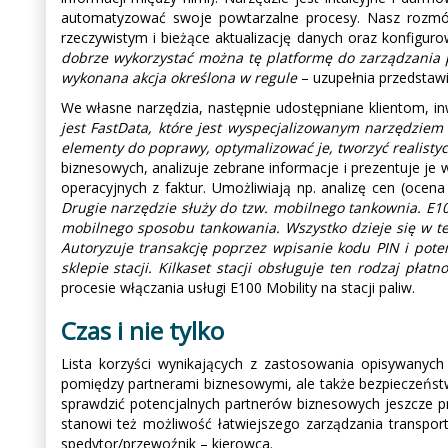
automatyzować swoje powtarzalne procesy. Nasz rozmów
rzeczywistym i bieżące aktualizację danych oraz konfigur
dobrze wykorzystać można tę platformę do zarządzania p
wykonana akcja określona w regule
– uzupełnia przedstawic
We własne narzędzia, następnie udostępniane klientom, inw
jest FastData, które jest wyspecjalizowanym narzędziem
elementy do poprawy, optymalizować je, tworzyć realisty
biznesowych, analizuje zebrane informacje i prezentuje je 
operacyjnych z faktur. Umożliwiają np. analizę cen (ocena
Drugie narzędzie służy do tzw. mobilnego tankownia. E10
mobilnego sposobu tankowania. Wszystko dzieje się w tele
Autoryzuje transakcję poprzez wpisanie kodu PIN i pote
sklepie stacji. Kilkaset stacji obsługuje ten rodzaj płatn
procesie włączania usługi E100 Mobility na stacji paliw.
Czas i nie tylko
Lista korzyści wynikających z zastosowania opisywanych 
pomiędzy partnerami biznesowymi, ale także bezpieczeństw
sprawdzić potencjalnych partnerów biznesowych jeszcze p
stanowi też możliwość łatwiejszego zarządzania transport
spedytor/przewoźnik – kierowca.