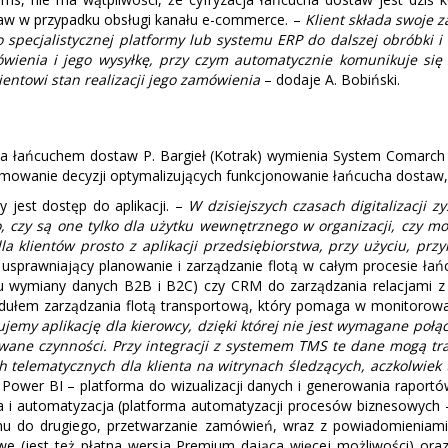
staw w przypadku obsługi kanału e-commerce. –
Klient składa swoje z
 specjalistycznej platformy lub systemu ERP do dalszej obróbki i
enia i jego wysyłkę, przy czym automatycznie komunikuje si
entowi stan realizacji jego zamówienia
– dodaje A. Bobiński.
 łańcuchem dostaw P. Bargieł (Kotrak) wymienia System Comarch 
jmowanie decyzji optymalizujących funkcjonowanie łańcucha dostaw,
y jest dostęp do aplikacji. –
W dzisiejszych czasach digitalizacji 
ego, czy są one tylko dla użytku wewnętrznego w organizacji, czy
 klientów prosto z aplikacji przedsiębiorstwa, przy użyciu, prz
 usprawniający planowanie i zarządzanie flotą w całym procesie ła
u wymiany danych B2B i B2C) czy CRM do zarządzania relacjami z 
dułem zarządzania flotą transportową, który pomaga w monitorowan
emy aplikację dla kierowcy, dzięki której nie jest wymagane połą
niowane czynności. Przy integracji z systemem TMS te dane mogą t
h telematycznych dla klienta na witrynach śledzących, aczkolwie
: Power BI – platforma do wizualizacji danych i generowania raport
cja i automatyzacja (platforma automatyzacji procesów biznesowych
u do drugiego, przetwarzanie zamówień, wraz z powiadomieniami, 
rmowe (jest też płatna wersja Premium dająca więcej możliwości) 