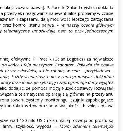
ukcja zużycia paliwa). P. Pacelik (Galan Logistics) dokłada
nia przesyłek i reagowania na ewentualne problemy w czasie
gazynami i zapasami, dają możliwość lepszego zarządzania
 oraz kontroli stanu paliwa. –
W naszej ocenie głównym
y telematyczne umożliwiają nam to przy jednoczesnym
iej efektywne. P. Pacelik (Galan Logistics) za największe
nie do końca ufają maszynom i robotom. Pojawia się obawa
i przez człowieka, a nie robota, w celu – przykładowo –
wania, każdy scenariusz należy zaprogramować dokładnie
 który przeanalizuje sytuację i zaprogramuje dany wyjątek
celik, dodając, że pomocą mogą służyć dostawcy rozwiązań
wiązania telematyczne opierają się głównie na przesyłaniu
rona towaru (systemy monitoringu, czujniki zapobiegające
czy kontrola kosztów oraz poprawa jakości i bezpieczeństwa
ędzie wart 180 mld USD i kierunki jej rozwoju po prostu są
z firmy, szybkość, wygoda. –
Moim zdaniem telematyka