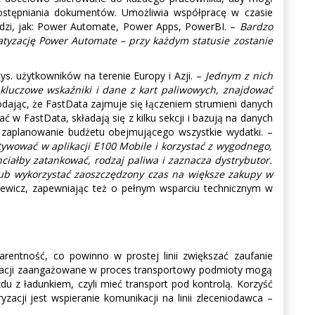
ostępniania dokumentów. Umożliwia współpracę w czasie
ędzi, jak: Power Automate, Power Apps, PowerBI. –
Bardzo
atyzację Power Automate – przy każdym statusie zostanie
s. użytkowników na terenie Europy i Azji. –
Jednym z nich
 kluczowe wskaźniki i dane z kart paliwowych, znajdować
dając, że FastData zajmuje się łączeniem strumieni danych
 w FastData, składają się z kilku sekcji i bazują na danych
czy zaplanowanie budżetu obejmującego wszystkie wydatki. –
tywować w aplikacji E100 Mobile i korzystać z wygodnego,
hciałby zatankować, rodzaj paliwa i zaznacza dystrybutor.
 lub wykorzystać zaoszczędzony czas na większe zakupy w
ewicz, zapewniając też o pełnym wsparciu technicznym w
arentność, co powinno w prostej linii zwiększać zaufanie
fryzacji zaangażowane w proces transportowy podmioty mogą
 z ładunkiem, czyli mieć transport pod kontrolą. Korzyść
acji jest wspieranie komunikacji na linii zleceniodawca –