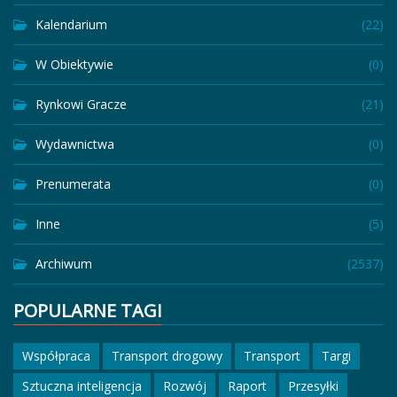
Kalendarium
(22)
W Obiektywie
(0)
Rynkowi Gracze
(21)
Wydawnictwa
(0)
Prenumerata
(0)
Inne
(5)
Archiwum
(2537)
POPULARNE TAGI
Współpraca
Transport drogowy
Transport
Targi
Sztuczna inteligencja
Rozwój
Raport
Przesyłki