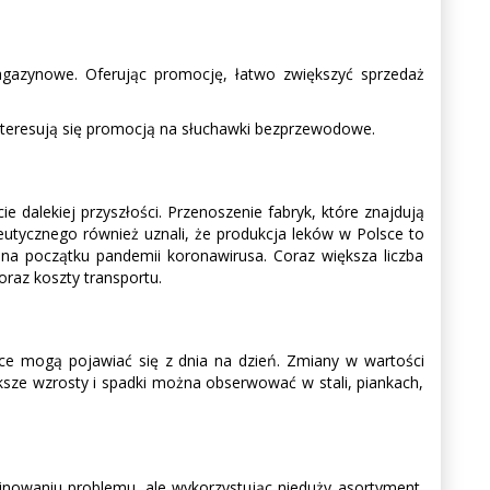
magazynowe. Oferując promocję, łatwo zwiększyć sprzedaż
interesują się promocją na słuchawki bezprzewodowe.
 dalekiej przyszłości. Przenoszenie fabryk, które znajdują
ceutycznego również uznali, że produkcja leków w Polsce to
 na początku pandemii koronawirusa. Coraz większa liczba
oraz koszty transportu.
ce mogą pojawiać się z dnia na dzień. Zmiany w wartości
ększe wzrosty i spadki można obserwować w stali, piankach,
inowaniu problemu, ale wykorzystując nieduży asortyment,