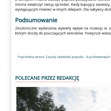
można zwiększyć swoją sprzedaż. Kiedy kupujący zauważy, ż
występującym również w innych sklepach. Dla nabywcy dos
Podsumowanie
Zeszłoroczne wydarzenia wywarły wpływ na rozwoju w zakr
którym doszły do pouczających wniosków. Powyższe wskazó
Poprzednia strona: Zasady załadunku pojazdu – 8 podstawowyc
POLECANE PRZEZ REDAKCJĘ
Poprzedni
Następny