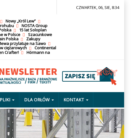
CZWARTEK, 06, SIE, 8:34
Nowy „Król Lew”
krohubu
NOSTA Group
Polska
15 lat Soloplan
ne w Polsce
Szacunkowe
ain Polska
Zakupy
ewa przylatuje na Sawo
ów ciężarowych
Continental
n Crafter!
Hörmann na
PLIKI
DLA ORŁÓW
KONTAKT