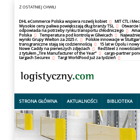
Z OSTATNIEJ CHWILI
DHL eCommerce Polska wspiera rozwój kobiet
MIT CTL i Me
Wysokie ceny paliwa powiększają dług branży TSL
Otwarcie 
odpowiada na potrzeby rynku transportu chłodniczego
Amaz
Polska
Temperatura pod kontrolą w Gliwicach
Najważnie
wyniki Grupy Wielton za 2025 r.
Polskie innowacje w Stuttgar
transgraniczne stają się codziennością
15 lat w Opolu i nowy
Nowe Caddy na pierwszych zdjęciach
RedSteel z nowościam
z tytułem „Tire Manufacturer of the Year”
cargo-partner po
targach Securex
Targi WorldFood już za tydzień
STRONA GŁÓWNA
AKTUALNOŚCI
BIBLIOTEKA