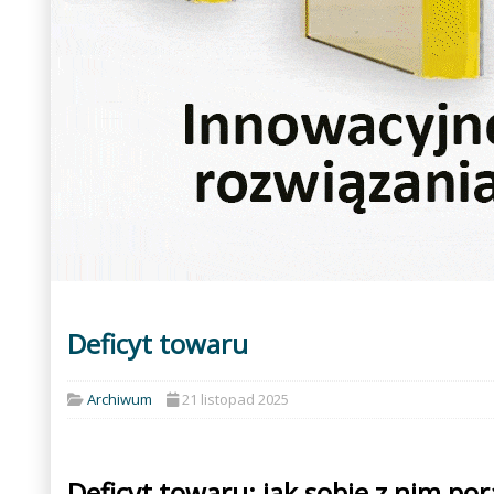
Deficyt towaru
Archiwum
21 listopad 2025
Deficyt towaru: jak sobie z nim por