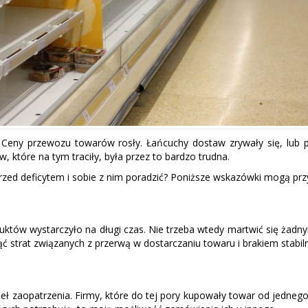
 Ceny przewozu towarów rosły. Łańcuchy dostaw zrywały się, lub 
, które na tym traciły, była przez to bardzo trudna.
przed deficytem i sobie z nim poradzić? Poniższe wskazówki mogą przyd
któw wystarczyło na długi czas. Nie trzeba wtedy martwić się żadny
strat związanych z przerwą w dostarczaniu towaru i brakiem stabiln
deł zaopatrzenia. Firmy, które do tej pory kupowały towar od jedne