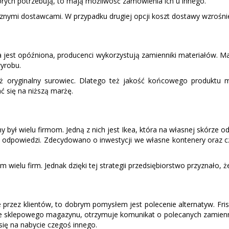
tórych potrzebują, to mają możliwość zamówienia ich u innego.
znymi dostawcami. W przypadku drugiej opcji koszt dostawy wzrośni
jest opóźniona, producenci wykorzystują zamienniki materiałów. Ma
yrobu.
ż oryginalny surowiec. Dlatego też jakość końcowego produktu mo
ć się na niższą marżę.
ył wielu firmom. Jedną z nich jest Ikea, która na własnej skórze 
z odpowiedzi. Zdecydowano o inwestycji we własne kontenery oraz c
 wielu firm. Jednak dzięki tej strategii przedsiębiorstwo przyznało, ż
 przez klientów, to dobrym pomysłem jest polecenie alternatyw. Fr
ie sklepowego magazynu, otrzymuje komunikat o polecanych zamienni
ię na nabycie czegoś innego.