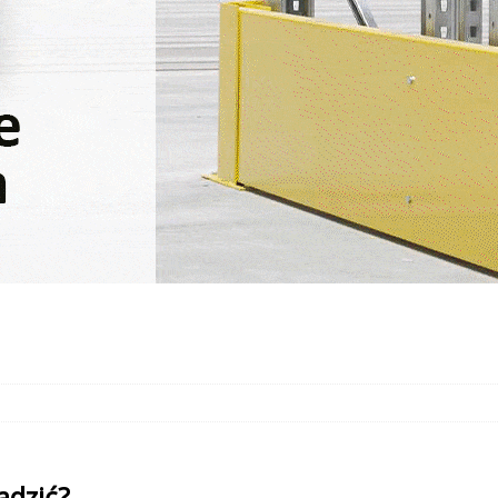
adzić?