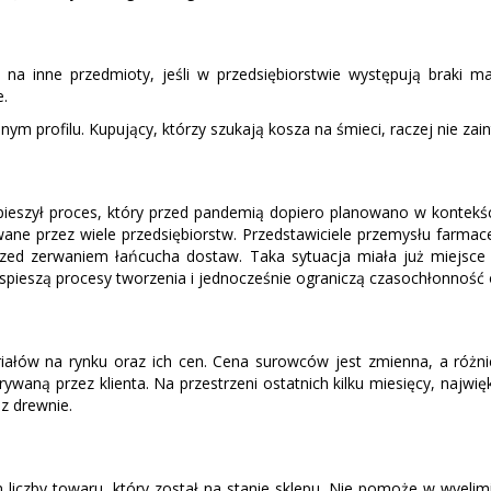
na inne przedmioty, jeśli w przedsiębiorstwie występują braki 
.
 profilu. Kupujący, którzy szukają kosza na śmieci, raczej nie za
spieszył proces, który przed pandemią dopiero planowano w kontekście
wane przez wiele przedsiębiorstw. Przedstawiciele przemysłu farma
rzed zerwaniem łańcucha dostaw. Taka sytuacja miała już miejsce
yspieszą procesy tworzenia i jednocześnie ograniczą czasochłonność 
łów na rynku oraz ich cen. Cena surowców jest zmienna, a różni
aną przez klienta. Na przestrzeni ostatnich kilku miesięcy, najwi
z drewnie.
liczby towaru, który został na stanie sklepu. Nie pomoże w wyelim