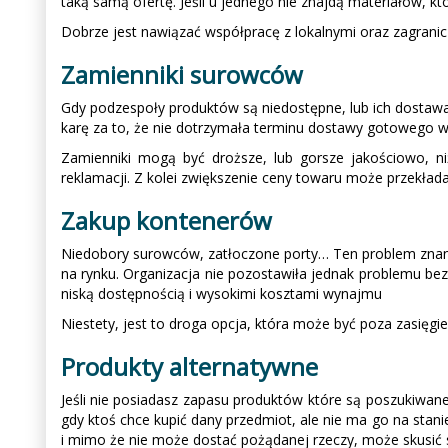
taką samą ofertę. Jeśli u jednego nie znajdą materiałów, k
Dobrze jest nawiązać współpracę z lokalnymi oraz zagranic
Zamienniki surowców
Gdy podzespoły produktów są niedostępne, lub ich dostawa 
karę za to, że nie dotrzymała terminu dostawy gotowego w
Zamienniki mogą być droższe, lub gorsze jakościowo, ni
reklamacji. Z kolei zwiększenie ceny towaru może przekłada
Zakup kontenerów
Niedobory surowców, zatłoczone porty… Ten problem znany b
na rynku. Organizacja nie pozostawiła jednak problemu be
niską dostępnością i wysokimi kosztami wynajmu
Niestety, jest to droga opcja, która może być poza zasięgiem
Produkty alternatywne
Jeśli nie posiadasz zapasu produktów które są poszukiwane
gdy ktoś chce kupić dany przedmiot, ale nie ma go na stan
i mimo że nie może dostać pożądanej rzeczy, może skusić s