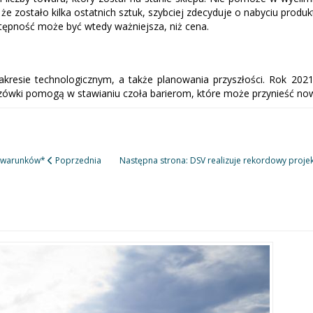
e zostało kilka ostatnich sztuk, szybciej zdecyduje o nabyciu pro
tępność może być wtedy ważniejsza, niż cena.
esie technologicznym, a także planowania przyszłości. Rok 2021 p
wki pomogą w stawianiu czoła barierom, które może przynieść nowy
h warunków*
Poprzednia
Następna strona: DSV realizuje rekordowy proje