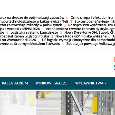
calux na drodze do optymalizacji zapasów
Ormuz, ropa i efekt domina
hubu technologicznego w Łukasiewicz - ITeE
Sukces poznańskiego mi
on zainwestuje miliardy w polski rynek
Rosnąca lista wyróżnień DPD 
jsze wnioski z MIPIM 2026
Action otwiera czwarte centrum dystrybucyj
cie
Logistyka systemu kaucyjnego
Nowy Dyrektor w DHL Supply Ch
 rozdział Raben Logistics Polska
Nowa Rada GS1 Polska wybrana
M
i na Warsaw Pack 2026
UE łagodzi wymogi klimatyczne dla samochod
nownie ze Srebrnym Medalem EcoVadis
Zobacz jak powstaje Volkswage
KALENDARIUM
RYNKOWI GRACZE
WYDAWNICTWA