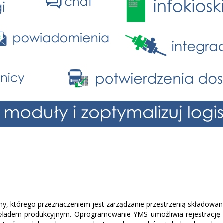
y, którego przeznaczeniem jest zarządzanie przestrzenią składowan
kładem produkcyjnym. Oprogramowanie YMS umożliwia rejestrację w