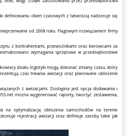
, doki, wagi. Dzięki zastosowaniu przez przedsiębiorstwa
definiowaniu okien czasowych z łatwością nadzoruje się
 nieprzerwanie od 2008 roku. Flagowym rozwiązaniem firmy
azynu z kontrahentami, przewoźnikami oraz kierowcami za
inimalizowano wymagania sprzętowe w przedsiębiorstwie
kownicy działu logistyki mogą dokonać zmiany czasu, który
prezentują czas trwania awizacji oraz planowane obłożenie
wiązanych z awizacjami. Dostępna jest opcja dodawania i
o VSS.net można wygenerować raporty, tworzyć zestawienia,
ala na optymalizację obłożenia samochodów na terenie
onuje rejestracji awizacji oraz definiuje zasoby takie jak