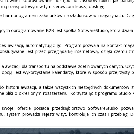
jest również koordynowanie dostępu do zasobów takich jak parkingi
irmą transportowym w tym kierowcom lepszą obsługę.
ie harmonogramem załadunków i rozładunków w magazynach. Dzięki 
cych oprogramowanie B2B jest spółka SoftwareStudio, która działa
oces awizacji, automatyzując go. Program pozwala na kontakt mag
sługiwane jest przez przeglądarkę internetową, dzięki czemu zm
a awizacji dla transportu na podstawie zdefiniowanych danych. Użyt
 opcją jest wykorzystanie kalendarzy, które w sposób przejrzysty 
o historii awizacji, a także wszystkich niezbędnych dokumentów z
nne pliki o określonym rozszerzeniu. Korzystając z programu Studi
wojej ofercie posiada przedsiębiorstwo SoftwareStudio pozw
system prowadzi rejestr wizyt, kontroluje ich czas i przebieg. Dok