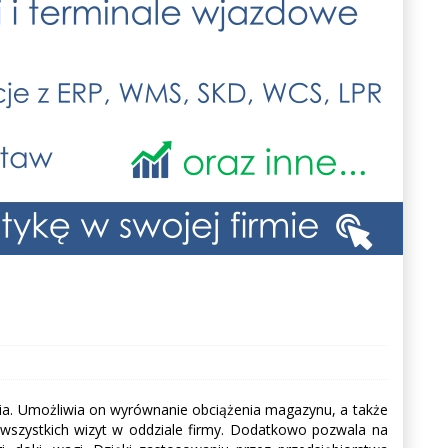
ia. Umożliwia on wyrównanie obciążenia magazynu, a także
szystkich wizyt w oddziale firmy. Dodatkowo pozwala na