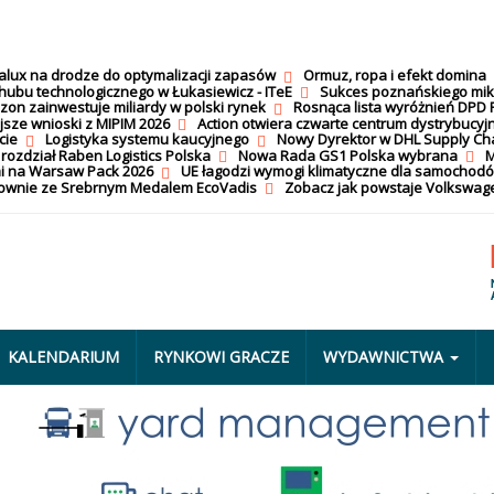
calux na drodze do optymalizacji zapasów
Ormuz, ropa i efekt domina
hubu technologicznego w Łukasiewicz - ITeE
Sukces poznańskiego mi
on zainwestuje miliardy w polski rynek
Rosnąca lista wyróżnień DPD 
jsze wnioski z MIPIM 2026
Action otwiera czwarte centrum dystrybucyj
cie
Logistyka systemu kaucyjnego
Nowy Dyrektor w DHL Supply Ch
 rozdział Raben Logistics Polska
Nowa Rada GS1 Polska wybrana
M
i na Warsaw Pack 2026
UE łagodzi wymogi klimatyczne dla samochod
nownie ze Srebrnym Medalem EcoVadis
Zobacz jak powstaje Volkswage
KALENDARIUM
RYNKOWI GRACZE
WYDAWNICTWA