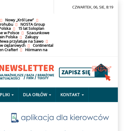
CZWARTEK, 06, SIE, 8:19
Nowy „Król Lew”
krohubu
NOSTA Group
Polska
15 lat Soloplan
ne w Polsce
Szacunkowe
ain Polska
Zakupy
ewa przylatuje na Sawo
ów ciężarowych
Continental
n Crafter!
Hörmann na
PLIKI
DLA ORŁÓW
KONTAKT