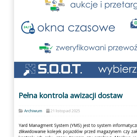
Pełna kontrola awizacji dostaw
Archiwum
21 listopad 2025
Yard Managment System (YMS) jest to system informatyczn
zlikwidowanie kolejek pojazdów przed magazynem czy za