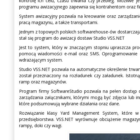
kontrolę ich celu, czasu trwania czy przebieg. Możliwe 
programu awizacyjnego zapewnia się kontrahentom oraz f
System awizacyjny pozwala na kreowanie oraz zarządzan
pracą magazynu, a także transportami.
Jednym z topowych polskich softwarehouse-ów dostarczają
stał się program do awizacji dostaw Studio VSS.NET
Jest to system, który w znaczącym stopniu upraszcza pr
pomocą wiadomości e-mail oraz SMS. Oprogramowanie ob
wdrażającym system.
Studio VSS.NET pozwala na automatyczne określenie trwani
został przeznaczony na rozładunek czy załadunek. Istotną
ramp oraz magazynów.
Program firmy SoftwareStudio pozwala na pełen dostęp d
zarządzania załącznikami, którymi mogą być zdjęcia lub i
które podsumowują wybrane działania oraz dane.
Rozwiązanie klasy Yard Management System, które w s
przedsiębiorstwa. VSS.NET wyrównuje obciążenie magazynu, 
rampy, doki czy wagi.