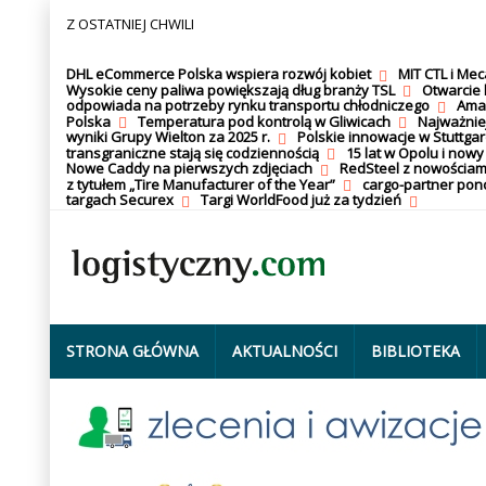
Z OSTATNIEJ CHWILI
DHL eCommerce Polska wspiera rozwój kobiet
MIT CTL i Me
Wysokie ceny paliwa powiększają dług branży TSL
Otwarcie 
odpowiada na potrzeby rynku transportu chłodniczego
Amaz
Polska
Temperatura pod kontrolą w Gliwicach
Najważnie
wyniki Grupy Wielton za 2025 r.
Polskie innowacje w Stuttgar
transgraniczne stają się codziennością
15 lat w Opolu i nowy
Nowe Caddy na pierwszych zdjęciach
RedSteel z nowościam
z tytułem „Tire Manufacturer of the Year”
cargo-partner po
targach Securex
Targi WorldFood już za tydzień
STRONA GŁÓWNA
AKTUALNOŚCI
BIBLIOTEKA