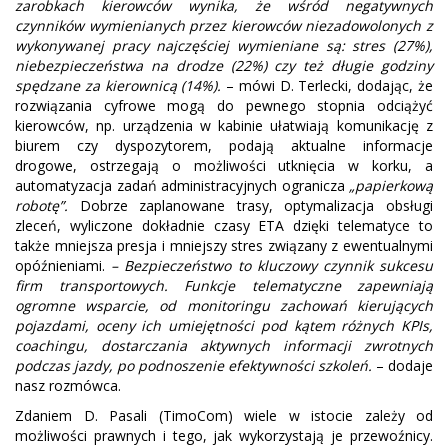
zarobkach kierowców wynika, że wśród negatywnych
czynników wymienianych przez kierowców niezadowolonych z
wykonywanej pracy najczęściej wymieniane są: stres (27%),
niebezpieczeństwa na drodze (22%) czy też długie godziny
spędzane za kierownicą (14%).
– mówi D. Terlecki, dodając, że
rozwiązania cyfrowe mogą do pewnego stopnia odciążyć
kierowców, np. urządzenia w kabinie ułatwiają komunikację z
biurem czy dyspozytorem, podają aktualne informacje
drogowe, ostrzegają o możliwości utknięcia w korku, a
automatyzacja zadań administracyjnych ogranicza
„papierkową
robotę”.
Dobrze zaplanowane trasy, optymalizacja obsługi
zleceń, wyliczone dokładnie czasy ETA dzięki telematyce to
także mniejsza presja i mniejszy stres związany z ewentualnymi
opóźnieniami.
– Bezpieczeństwo to kluczowy czynnik sukcesu
firm transportowych. Funkcje telematyczne zapewniają
ogromne wsparcie, od monitoringu zachowań kierujących
pojazdami, oceny ich umiejętności pod kątem różnych KPIs,
coachingu, dostarczania aktywnych informacji zwrotnych
podczas jazdy, po podnoszenie efektywności szkoleń.
– dodaje
nasz rozmówca.
Zdaniem D. Pasali (TimoCom) wiele w istocie zależy od
możliwości prawnych i tego, jak wykorzystają je przewoźnicy.