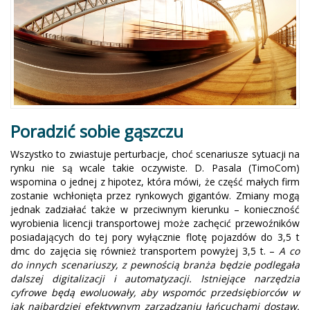
Poradzić sobie gąszczu
Wszystko to zwiastuje perturbacje, choć scenariusze sytuacji na
rynku nie są wcale takie oczywiste. D. Pasala (TimoCom)
wspomina o jednej z hipotez, która mówi, że część małych firm
zostanie wchłonięta przez rynkowych gigantów. Zmiany mogą
jednak zadziałać także w przeciwnym kierunku – konieczność
wyrobienia licencji transportowej może zachęcić przewoźników
posiadających do tej pory wyłącznie flotę pojazdów do 3,5 t
dmc do zajęcia się również transportem powyżej 3,5 t. –
A co
do innych scenariuszy, z pewnością branża będzie podlegała
dalszej digitalizacji i automatyzacji. Istniejące narzędzia
cyfrowe będą ewoluowały, aby wspomóc przedsiębiorców w
jak najbardziej efektywnym zarządzaniu łańcuchami dostaw.