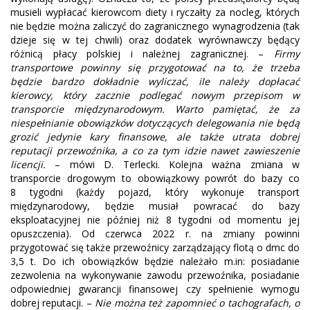
musieli wypłacać kierowcom diety i ryczałty za nocleg, których
nie będzie można zaliczyć do zagranicznego wynagrodzenia (tak
dzieje się w tej chwili) oraz dodatek wyrównawczy będący
różnicą płacy polskiej i należnej zagranicznej. –
Firmy
transportowe powinny się przygotować na to, że trzeba
będzie bardzo dokładnie wyliczać, ile należy dopłacać
kierowcy, który zacznie podlegać nowym przepisom w
transporcie międzynarodowym. Warto pamiętać, że za
niespełnianie obowiązków dotyczących delegowania nie będą
grozić jedynie kary finansowe, ale także utrata dobrej
reputacji przewoźnika, a co za tym idzie nawet zawieszenie
licencji.
– mówi D. Terlecki. Kolejna ważna zmiana w
transporcie drogowym to obowiązkowy powrót do bazy co
8 tygodni (każdy pojazd, który wykonuje transport
międzynarodowy, będzie musiał powracać do bazy
eksploatacyjnej nie później niż 8 tygodni od momentu jej
opuszczenia). Od czerwca 2022 r. na zmiany powinni
przygotować się także przewoźnicy zarządzający flotą o dmc do
3,5 t. Do ich obowiązków będzie należało m.in: posiadanie
zezwolenia na wykonywanie zawodu przewoźnika, posiadanie
odpowiedniej gwarancji finansowej czy spełnienie wymogu
dobrej reputacji. –
Nie można też zapomnieć o tachografach, o