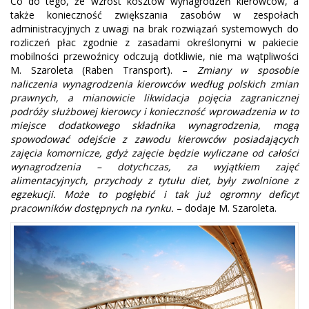
Co do tego, że wzrost kosztów wynagrodzeń kierowców, a
także konieczność zwiększania zasobów w zespołach
administracyjnych z uwagi na brak rozwiązań systemowych do
rozliczeń płac zgodnie z zasadami określonymi w pakiecie
mobilności przewoźnicy odczują dotkliwie, nie ma wątpliwości
M. Szaroleta (Raben Transport). –
Zmiany w sposobie
naliczenia wynagrodzenia kierowców według polskich zmian
prawnych, a mianowicie likwidacja pojęcia zagranicznej
podróży służbowej kierowcy i konieczność wprowadzenia w to
miejsce dodatkowego składnika wynagrodzenia, mogą
spowodować odejście z zawodu kierowców posiadających
zajęcia komornicze, gdyż zajęcie będzie wyliczane od całości
wynagrodzenia – dotychczas, za wyjątkiem zajęć
alimentacyjnych, przychody z tytułu diet, były zwolnione z
egzekucji. Może to pogłębić i tak już ogromny deficyt
pracowników dostępnych na rynku.
– dodaje M. Szaroleta.