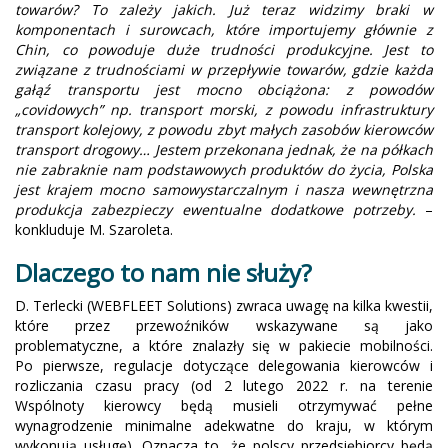
towarów? To zależy jakich. Już teraz widzimy braki w
komponentach i surowcach, które importujemy głównie z
Chin, co powoduje duże trudności produkcyjne. Jest to
związane z trudnościami w przepływie towarów, gdzie każda
gałąź transportu jest mocno obciążona: z powodów
„covidowych” np. transport morski, z powodu infrastruktury
transport kolejowy, z powodu zbyt małych zasobów kierowców
transport drogowy… Jestem przekonana jednak, że na półkach
nie zabraknie nam podstawowych produktów do życia, Polska
jest krajem mocno samowystarczalnym i nasza wewnętrzna
produkcja zabezpieczy ewentualne dodatkowe potrzeby.
–
konkluduje M. Szaroleta.
Dlaczego to nam nie służy?
D. Terlecki (WEBFLEET Solutions) zwraca uwagę na kilka kwestii,
które przez przewoźników wskazywane są jako
problematyczne, a które znalazły się w pakiecie mobilności.
Po pierwsze, regulacje dotyczące delegowania kierowców i
rozliczania czasu pracy (od 2 lutego 2022 r. na terenie
Wspólnoty kierowcy będą musieli otrzymywać pełne
wynagrodzenie minimalne adekwatne do kraju, w którym
wykonują usługę). Oznacza to, że polscy przedsiębiorcy będą