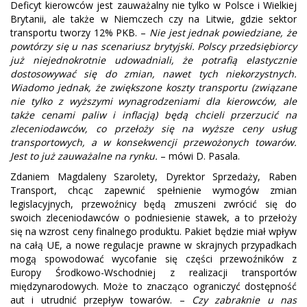
Deficyt kierowców jest zauważalny nie tylko w Polsce i Wielkiej
Brytanii, ale także w Niemczech czy na Litwie, gdzie sektor
transportu tworzy 12% PKB. –
Nie jest jednak powiedziane, że
powtórzy się u nas scenariusz brytyjski. Polscy przedsiębiorcy
już niejednokrotnie udowadniali, że potrafią elastycznie
dostosowywać się do zmian, nawet tych niekorzystnych.
Wiadomo jednak, że zwiększone koszty transportu (związane
nie tylko z wyższymi wynagrodzeniami dla kierowców, ale
także cenami paliw i inflacją) będą chcieli przerzucić na
zleceniodawców, co przełoży się na wyższe ceny usług
transportowych, a w konsekwencji przewożonych towarów.
Jest to już zauważalne na rynku.
– mówi D. Pasala.
Zdaniem Magdaleny Szarolety, Dyrektor Sprzedaży, Raben
Transport, chcąc zapewnić spełnienie wymogów zmian
legislacyjnych, przewoźnicy będą zmuszeni zwrócić się do
swoich zleceniodawców o podniesienie stawek, a to przełoży
się na wzrost ceny finalnego produktu. Pakiet będzie miał wpływ
na całą UE, a nowe regulacje prawne w skrajnych przypadkach
mogą spowodować wycofanie się części przewoźników z
Europy Środkowo-Wschodniej z realizacji transportów
międzynarodowych. Może to znacząco ograniczyć dostępność
aut i utrudnić przepływ towarów. –
Czy zabraknie u nas