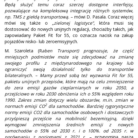
Będą służyć temu coraz szerzej dostępne interfejsy,
pozwalające na kompleksową integrację różnych systemów,
np. TMS z giełdą transportową.
– mówi D. Pasala. Coraz więcej
mówi się także o
„zielonej logistyce”
, która musi się
dostosować do nowych unijnych regulacji, chociażby takich, jak
zapowiadany Pakiet Fit for 55, co oznacza nacisk na zakup
pojazdów nisko- lub zeroemisyjnych.
M. Szaroleta (R
aben Transport) prognozuje, że część
mniejszych podmiotów może się zdecydować na zmianę
swojego profilu z międzynarodowego na krajowy lub
ograniczyć swoją działalność tylko do transportów
bilateralnych. – Mamy przed sobą też wyzwania Fit for 55,
pakietu unijnych przepisów, które mają na celu zmniejszenie
do zera emisji gazów cieplarnianych w roku 2050, a
przejściowo w roku 2030 obniżenia ich o 55% względem roku
1990. Zakres zmian dotyczy wielu obszarów, m.in. zmian w
2
normach emisji CO
dla samochodów. Bardziej rygorystyczne
normy emisji CO2 dla samochodów osobowych i dostawczych
przyśpieszą przejście na mobilność bezemisyjną, dzięki
wymogowi zmniejszenia średnich emisji z nowych
samochodów o 55% od 2030 r. i o 100%. od 2035 r. w
porównaniu z poziomami z 2021 r.
– przypomina nasza