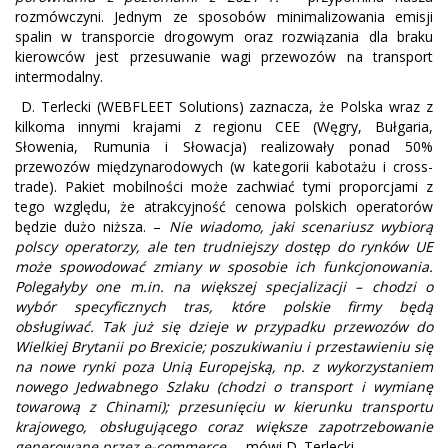
rozmówczyni. Jednym ze sposobów minimalizowania emisji
spalin w transporcie drogowym oraz rozwiązania dla braku
kierowców jest przesuwanie wagi przewozów na transport
intermodalny.
D. Terlecki (WEBFLEET Solutions) zaznacza, że Polska wraz z
kilkoma innymi krajami z regionu CEE (Węgry, Bułgaria,
Słowenia, Rumunia i Słowacja) realizowały ponad 50%
przewozów międzynarodowych (w kategorii kabotażu i cross-
trade). Pakiet mobilności może zachwiać tymi proporcjami z
tego względu, że atrakcyjność cenowa polskich operatorów
będzie dużo niższa. –
Nie wiadomo, jaki scenariusz wybiorą
polscy operatorzy, ale ten trudniejszy dostęp do rynków UE
może spowodować zmiany w sposobie ich funkcjonowania.
Polegałyby one m.in. na większej specjalizacji – chodzi o
wybór specyficznych tras, które polskie firmy będą
obsługiwać. Tak już się dzieje w przypadku przewozów do
Wielkiej Brytanii po Brexicie; poszukiwaniu i przestawieniu się
na nowe rynki poza Unią Europejską, np. z wykorzystaniem
nowego Jedwabnego Szlaku (chodzi o transport i wymianę
towarową z Chinami); przesunięciu w kierunku transportu
krajowego, obsługującego coraz większe zapotrzebowanie
generowane przez e-commerce.
– mówi D. Terlecki.