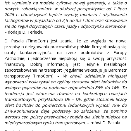
ich wymianie na modele cyfrowe nowej generacji, a także o
nowych zobowiązaniach w dłuższej perspektywie: od 1 lipca
2026 r. obowiązywać będzie wymóg montażu i użytkowania
tachografów w pojazdach od 2,5 do 3,5 t dmc oraz stosowania
się do reguł dotyczących czasu jazdy i odpoczynku kierowców.
– dodaje D. Terlecki.
D. Pasala (TimoCom) jest zdania, że ze względu na nowe
przepisy o delegowaniu pracowników polskie firmy obawiają się
utraty konkurencyjności na rzecz podmiotów z Europy
Zachodniej i jednocześnie niepokoją się o swoją przyszłość
finansową. Dobrą informacją jest jedynie niesłabnące
zapotrzebowanie na transport (regularnie wskazuje je Barometr
transportowy TimoCom). –
W chwili udzielania niniejszej
wypowiedzi wskazywał on ogólny stosunek ofert ładunków do
wolnych pojazdów na poziomie odpowiednio 86% do 14%. Ta
tendencja jest widoczna również na konkretnych relacjach
transportowych, przykładowo DE – DE, gdzie stosunek liczby
ofert frachtów do powierzchni ładunkowych wynosi 79% do
21%.Koniunktura daje podstawy do założenia, że pomimo
wzrostu cen polscy przewoźnicy znajdą dla siebie miejsce na
międzynarodowym rynku transportowym.
– mówi D. Pasala.