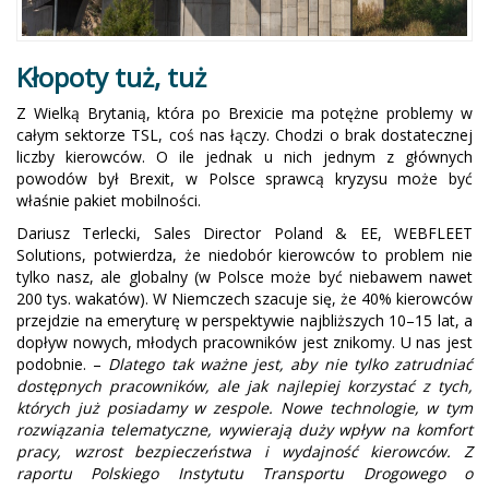
Kłopoty tuż, tuż
Z Wielką Brytanią, która po Brexicie ma potężne problemy w
całym sektorze TSL, coś nas łączy. Chodzi o brak dostatecznej
liczby kierowców. O ile jednak u nich jednym z głównych
powodów był Brexit, w Polsce sprawcą kryzysu może być
właśnie pakiet mobilności.
Dariusz Terlecki, Sales Director Poland & EE, WEBFLEET
Solutions, potwierdza, że niedobór kierowców to problem nie
tylko nasz, ale globalny (w Polsce może być niebawem nawet
200 tys. wakatów). W Niemczech szacuje się, że 40% kierowców
przejdzie na emeryturę w perspektywie najbliższych 10–15 lat, a
dopływ nowych, młodych pracowników jest znikomy. U nas jest
podobnie. –
Dlatego tak ważne jest, aby nie tylko zatrudniać
dostępnych pracowników, ale jak najlepiej korzystać z tych,
których już posiadamy w zespole. Nowe technologie, w tym
rozwiązania telematyczne, wywierają duży wpływ na komfort
pracy, wzrost bezpieczeństwa i wydajność kierowców. Z
raportu Polskiego Instytutu Transportu Drogowego o