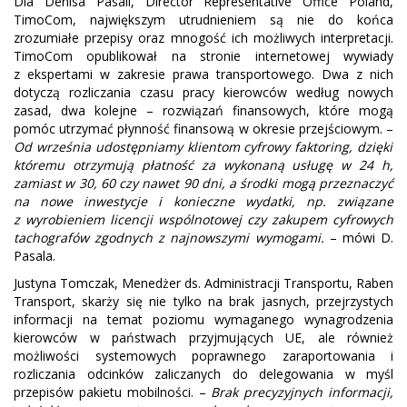
Dla Denisa Pasali, Director Representative Office Poland,
TimoCom, największym utrudnieniem są nie do końca
zrozumiałe przepisy oraz mnogość ich możliwych interpretacji.
TimoCom opublikował na stronie internetowej wywiady
z ekspertami w zakresie prawa transportowego. Dwa z nich
dotyczą rozliczania czasu pracy kierowców według nowych
zasad, dwa kolejne – rozwiązań finansowych, które mogą
pomóc utrzymać płynność finansową w okresie przejściowym. –
Od września udostępniamy klientom cyfrowy faktoring, dzięki
któremu otrzymują płatność za wykonaną usługę w 24 h,
zamiast w 30, 60 czy nawet 90 dni, a środki mogą przeznaczyć
na nowe inwestycje i konieczne wydatki, np. związane
z wyrobieniem licencji wspólnotowej czy zakupem cyfrowych
tachografów zgodnych z najnowszymi wymogami.
– mówi D.
Pasala.
Justyna Tomczak, Menedżer ds. Administracji Transportu, Raben
Transport, skarży się nie tylko na brak jasnych, przejrzystych
informacji na temat poziomu wymaganego wynagrodzenia
kierowców w państwach przyjmujących UE, ale również
możliwości systemowych poprawnego zaraportowania i
rozliczania odcinków zaliczanych do delegowania w myśl
przepisów pakietu mobilności. –
Brak precyzyjnych informacji,