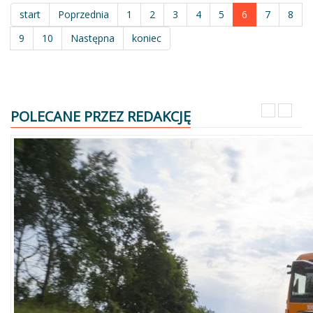
start
Poprzednia
1
2
3
4
5
6
7
8
9
10
Następna
koniec
POLECANE PRZEZ REDAKCJĘ