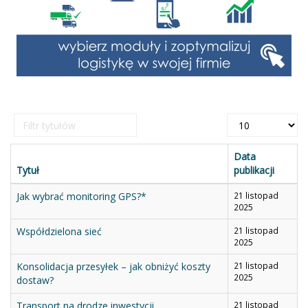
Filtr
Pokaż
tytułów
#
Data
Tytuł
publikacji
Jak wybrać monitoring GPS?*
21 listopad
2025
Współdzielona sieć
21 listopad
2025
Konsolidacja przesyłek – jak obniżyć koszty
21 listopad
2025
dostaw?
Transport na drodze inwestycji
21 listopad