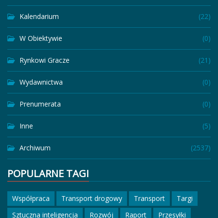
Kalendarium
(22)
W Obiektywie
(0)
Rynkowi Gracze
(21)
Wydawnictwa
(0)
Prenumerata
(0)
Inne
(5)
Archiwum
(2537)
POPULARNE TAGI
Współpraca
Transport drogowy
Transport
Targi
Sztuczna inteligencja
Rozwój
Raport
Przesyłki