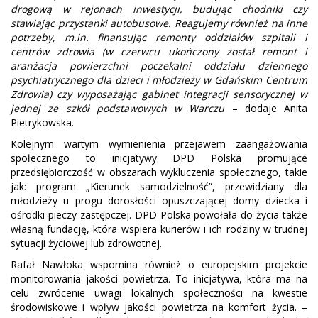
drogową w rejonach inwestycji, budując chodniki czy
stawiając przystanki autobusowe. Reagujemy również na inne
potrzeby, m.in. finansując remonty oddziałów szpitali i
centrów zdrowia (w czerwcu ukończony został remont i
aranżacja powierzchni poczekalni oddziału dziennego
psychiatrycznego dla dzieci i młodzieży w Gdańskim Centrum
Zdrowia) czy wyposażając gabinet integracji sensorycznej w
jednej ze szkół podstawowych w Warczu
– dodaje Anita
Pietrykowska.
Kolejnym wartym wymienienia przejawem zaangażowania
społecznego to inicjatywy DPD Polska promujące
przedsiębiorczość w obszarach wykluczenia społecznego, takie
jak: program „Kierunek samodzielność”, przewidziany dla
młodzieży u progu dorosłości opuszczającej domy dziecka i
ośrodki pieczy zastępczej. DPD Polska powołała do życia także
własną fundację, która wspiera kurierów i ich rodziny w trudnej
sytuacji życiowej lub zdrowotnej.
Rafał Nawłoka wspomina również o europejskim projekcie
monitorowania jakości powietrza. To inicjatywa, która ma na
celu zwrócenie uwagi lokalnych społeczności na kwestie
środowiskowe i wpływ jakości powietrza na komfort życia. –