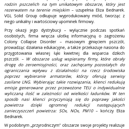
rodzin pszczelich na tym unikatowym obszarze, który jest
rezerwatem na terenie miejskim
– uzupełnia Eliza Bednarek.
VGL Solid Group odkupuje wyprodukowany miód, tworząc z
niego unikalny i wartościowy upominek firmowy.
Przy okazji jego dystrybucji – wyłącznie podczas spotkań
osobistych, firma wręcza ulotkę informacyjną o zagrożeniu
Colony Collapse Disorder – masowym ginięciem pszczół,
prowadząc działania edukacyjne, a także przekazuje nasiona do
przygotowania własnej łąki kwietnej dla wsparcia dzikich
pszczół. –
W obszarze usług wspieramy firmy, które obrały
drogę do zeroemisyjności, oraz zachęcamy pozostałych do
ograniczania wpływu z działalności na rzecz środowiska
poprzez wybieranie armatorów, którzy oferują serwisy
zasilane LNG. Wybierając takie rozwiązania, klienci redukują
emisje generowane przez przewożone TEU o indywidualnie
wyliczaną ilość w zależności od wielkości ładunków. W ten
sposób nasi klienci przyczyniają się do poprawy jakości
powietrza dzięki ogromnej redukcji następujących
zanieczyszczeń powietrza: SOx, NOx, PM10
– kończy Eliza
Bednarek.
W podobnym „przyrodniczym” obszarze swoje projekty realizuje