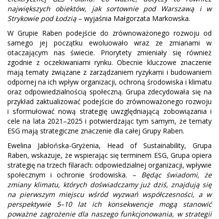
największych obiektów, jak sortownie pod Warszawą i w
Strykowie pod Łodzią
– wyjaśnia Małgorzata Markowska.
W Grupie Raben podejście do zrównoważonego rozwoju od
samego jej początku ewoluowało wraz ze zmianami w
otaczającym nas świecie. Priorytety zmieniały się również
zgodnie z oczekiwaniami rynku. Obecnie kluczowe znaczenie
mają tematy związane z zarządzaniem ryzykami i budowaniem
odpornej na ich wpływ organizacji, ochroną środowiska i klimatu
oraz odpowiedzialnością społeczną. Grupa zdecydowała się na
przykład zaktualizować podejście do zrównoważonego rozwoju
i sformułować nową strategię uwzględniającą zobowiązania i
cele na lata 2021–2025 i potwierdzając tym samym, że tematy
ESG mają strategiczne znaczenie dla całej Grupy Raben.
Ewelina Jabłońska-Gryżenia, Head of Sustainability, Grupa
Raben, wskazuje, że wspierając się terminem ESG, Grupa opiera
strategię na trzech filarach: odpowiedzialnej organizacji, wpływie
społecznym i ochronie środowiska. –
Będąc świadomi, że
zmiany klimatu, których doświadczamy już dziś, znajdują się
na pierwszym miejscu wśród wyzwań współczesności, a w
perspektywie 5–10 lat ich konsekwencje mogą stanowić
poważne zagrożenie dla naszego funkcjonowania, w strategii