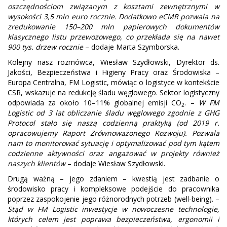
oszczędnościom związanym z kosztami zewnętrznymi w
wysokości 3,5 mln euro rocznie. Dodatkowo eCMR pozwala na
zredukowanie 150–200 mln papierowych dokumentów
klasycznego listu przewozowego, co przekłada się na nawet
900 tys. drzew rocznie
– dodaje Marta Szymborska.
Kolejny nasz rozmówca, Wiesław Szydłowski, Dyrektor ds.
Jakości, Bezpieczeństwa i Higieny Pracy oraz Środowiska –
Europa Centralna, FM Logistic, mówiąc o logistyce w kontekście
CSR, wskazuje na redukcję śladu węglowego. Sektor logistyczny
odpowiada za około 10–11% globalnej emisji CO
. –
W FM
2
Logistic od 3 lat obliczanie śladu węglowego zgodnie z GHG
Protocol stało się naszą codzienną praktyką (od 2019 r.
opracowujemy Raport Zrównoważonego Rozwoju). Pozwala
nam to monitorować sytuację i optymalizować pod tym kątem
codzienne aktywności oraz angażować w projekty również
naszych klientów
– dodaje Wiesław Szydłowski.
Drugą ważną – jego zdaniem – kwestią jest zadbanie o
środowisko pracy i kompleksowe podejście do pracownika
poprzez zaspokojenie jego różnorodnych potrzeb (well-being). –
Stąd w FM Logistic inwestycje w nowoczesne technologie,
których celem jest poprawa bezpieczeństwa, ergonomii i