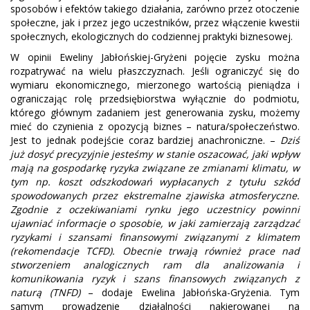
sposobów i efektów takiego działania, zarówno przez otoczenie
społeczne, jak i przez jego uczestników, przez włączenie kwestii
społecznych, ekologicznych do codziennej praktyki biznesowej.
W opinii Eweliny Jabłońskiej-Gryżeni pojęcie zysku można
rozpatrywać na wielu płaszczyznach. Jeśli ograniczyć się do
wymiaru ekonomicznego, mierzonego wartością pieniądza i
ograniczając rolę przedsiębiorstwa wyłącznie do podmiotu,
którego głównym zadaniem jest generowania zysku, możemy
mieć do czynienia z opozycją biznes – natura/społeczeństwo.
Jest to jednak podejście coraz bardziej anachroniczne. –
Dziś
już dosyć precyzyjnie jesteśmy w stanie oszacować, jaki wpływ
mają na gospodarkę ryzyka związane ze zmianami klimatu, w
tym np. koszt odszkodowań wypłacanych z tytułu szkód
spowodowanych przez ekstremalne zjawiska atmosferyczne.
Zgodnie z oczekiwaniami rynku jego uczestnicy powinni
ujawniać informacje o sposobie, w jaki zamierzają zarządzać
ryzykami i szansami finansowymi związanymi z klimatem
(rekomendacje TCFD). Obecnie trwają również prace nad
stworzeniem analogicznych ram dla analizowania i
komunikowania ryzyk i szans finansowych związanych z
naturą (TNFD)
– dodaje Ewelina Jabłońska-Gryżenia. Tym
samym prowadzenie działalności nakierowanej na