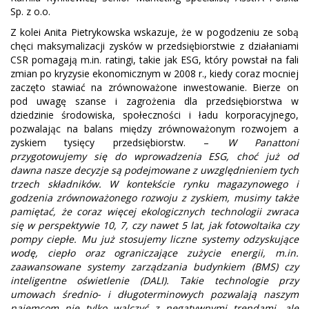
Sp. z o.o.
Z kolei Anita Pietrykowska wskazuje, że w pogodzeniu ze sobą
chęci maksymalizacji zysków w przedsiębiorstwie z działaniami
CSR pomagają m.in. ratingi, takie jak ESG, który powstał na fali
zmian po kryzysie ekonomicznym w 2008 r., kiedy coraz mocniej
zaczęto stawiać na zrównoważone inwestowanie. Bierze on
pod uwagę szanse i zagrożenia dla przedsiębiorstwa w
dziedzinie środowiska, społeczności i ładu korporacyjnego,
pozwalając na balans między zrównoważonym rozwojem a
zyskiem tysięcy przedsiębiorstw. –
W Panattoni
przygotowujemy się do wprowadzenia ESG, choć już od
dawna nasze decyzje są podejmowane z uwzględnieniem tych
trzech składników. W kontekście rynku magazynowego i
godzenia zrównoważonego rozwoju z zyskiem, musimy także
pamiętać, że coraz więcej ekologicznych technologii zwraca
się w perspektywie 10, 7, czy nawet 5 lat, jak fotowoltaika czy
pompy ciepłe. Mu już stosujemy liczne systemy odzyskujące
wodę, ciepło oraz ograniczające zużycie energii, m.in.
zaawansowane systemy zarządzania budynkiem (BMS) czy
inteligentne oświetlenie (DALI). Takie technologie przy
umowach średnio- i długoterminowych pozwalają naszym
najemcom nie tylko walczyć z negatywnymi trendami, ale