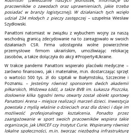
Robinson” (zwiedzanie naszych jednostek, informacje od
pracowników o zawodach oraz uprawnieniach, jakie trzeba
posiadać w branży logistycznej). W działaniach tych wzięło
udział 234 młodych z pieczy zastępczej
– uzupełnia Wiesław
Szydłowski.
Panattoni natomiast w związku z wybuchem wojny za naszą
wschodnią granicą zdecydowanie na to zareagowało w swoich
działaniach CSR. Firma udostępniła wolne powierzchnie
przemysłowe firmom ukraińskim, umożliwiając relokację
zasobów, a także dołączyła do akcji #Property4Ukraine.
W trakcie pandemii Panattoni wspierało placówki medyczne –
zarówno finansowo, jak i materialnie, m.in. dostarczając sprzęt
o wartości 500 tys. zł do szpitali w Białymstoku, Szczecinie i
Poznaniu. –
Jesteśmy również sponsorem dwóch akademii
piłkarskich, Widzewa Łódź, a także BVB im. Łukasza Piszczka,
dosłownie kilka tygodni temu otwarty został obiekt sportowy
Panattoni Arena – miejsce realizacji marzeń dzieci. Inwestycja
powstała z myślą właśnie o dzieciach oraz dla dzieci i daje im
możliwość profesjonalnego kształcenia. Ponadto przez
zaangażowanie w sport swoich pracowników wspiera takie
organizacje, jak UNICEF czy Instytut Curie. Wspieramy również
lokalne społeczności, m.in. tworząc niezbędną infrastrukturę