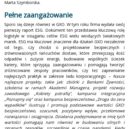
Marta Szymborska.
Pełne zaangażowanie
Sporo się dzieje również w GXO. W tym roku firma wydała swój
pierwszy raport ESG. Dokument ten przedstawia kluczową rolę
logistyki w osiąganiu celów ESG wielu wiodących światowych
marek. ESG ma kluczowe znaczenie dla działań GXO niezależnie
od tego, czy chodzi o projektowanie bezpiecznych i
zrównoważonych łańcuchów dostaw, które zmniejszają ilość
odpadów i zużycie energii, budowanie wspólnych ścieżek
kariery, które sprzyjają zaangażowaniu i pomagają tworzyć
zróżnicowane zespoły pracowników, czy też zapewnianie
najlepszych praktyk w zakresie ładu korporacyjnego. –
Nasze
najlepsze projekty, takie jak: zbiórki z Bankami Żywności,
szkolenia w ramach Akademii Managera, projekt rozwoju
zawodowego „Kobiety potrafią”, kampania integracyjna
„Poznajmy się” oraz kampania bezpieczeństwa „Droga do zera
wypadków” ilustrują i promują podstawowe wartości GXO:
bezpieczeństwo, szacunek, pozytywny wpływ, przełomowe
rozwiązania i osiągnięcia. Działania podejmowane w imię tych
wartości pomagają nam również w budowaniu silnych i
zgranych zespołów, szczególnie w czasie pandemii, kiedy