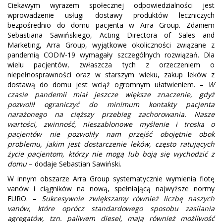
Ciekawym wyrazem społecznej odpowiedzialności jest
wprowadzenie usługi dostawy produktów leczniczych
bezpośrednio do domu pacjenta w Arra Group. Zdaniem
Sebastiana Sawińskiego, Acting Directora of Sales and
Marketing, Arra Group, wyjątkowe okoliczności związane z
pandemią CODIV-19 wymagały szczególnych rozwiązań. Dla
wielu pacjentów, zwłaszcza tych z orzeczeniem o
niepełnosprawności oraz w starszym wieku, zakup leków z
dostawą do domu jest wciąż ogromnym ułatwieniem. –
W
czasie pandemii miał jeszcze większe znaczenie, gdyż
pozwolił ograniczyć do minimum kontakty pacjenta
narażonego na cięższy przebieg zachorowania. Nasze
wartości, zwinność, nieszablonowe myślenie i troska o
pacjentów nie pozwoliły nam przejść obojętnie obok
problemu, jakim jest dostarczenie leków, często ratujących
życie pacjentom, którzy nie mogą lub boją się wychodzić z
domu
– dodaje Sebastian Sawiński.
W innym obszarze Arra Group systematycznie wymienia flotę
vanów i ciągników na nową, spełniającą najwyższe normy
EURO. –
Sukcesywnie zwiększamy również liczbę naszych
vanów, które oprócz standardowego sposobu zasilania
agregatów, tzn. paliwem diesel, mają również możliwość