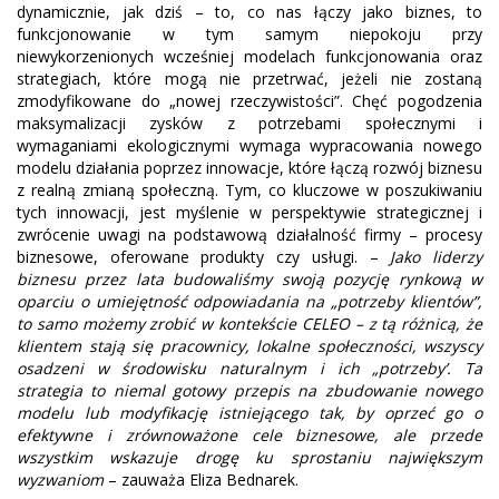
dynamicznie, jak dziś – to, co nas łączy jako biznes, to
funkcjonowanie w tym samym niepokoju przy
niewykorzenionych wcześniej modelach funkcjonowania oraz
strategiach, które mogą nie przetrwać, jeżeli nie zostaną
zmodyfikowane do „nowej rzeczywistości”. Chęć pogodzenia
maksymalizacji zysków z potrzebami społecznymi i
wymaganiami ekologicznymi wymaga wypracowania nowego
modelu działania poprzez innowacje, które łączą rozwój biznesu
z realną zmianą społeczną. Tym, co kluczowe w poszukiwaniu
tych innowacji, jest myślenie w perspektywie strategicznej i
zwrócenie uwagi na podstawową działalność firmy – procesy
biznesowe, oferowane produkty czy usługi. –
Jako liderzy
biznesu przez lata budowaliśmy swoją pozycję rynkową w
oparciu o umiejętność odpowiadania na „potrzeby klientów”,
to samo możemy zrobić w kontekście CELEO – z tą różnicą, że
klientem stają się pracownicy, lokalne społeczności, wszyscy
osadzeni w środowisku naturalnym i ich „potrzeby’. Ta
strategia to niemal gotowy przepis na zbudowanie nowego
modelu lub modyfikację istniejącego tak, by oprzeć go o
efektywne i zrównoważone cele biznesowe, ale przede
wszystkim wskazuje drogę ku sprostaniu największym
wyzwaniom
– zauważa Eliza Bednarek.