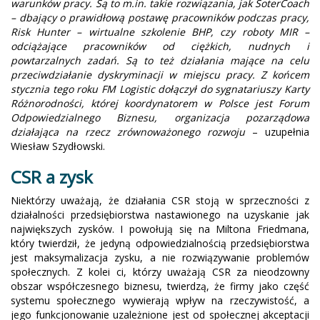
warunków pracy. Są to m.in. takie rozwiązania, jak SoterCoach
– dbający o prawidłową postawę pracowników podczas pracy,
Risk Hunter – wirtualne szkolenie BHP, czy roboty MIR –
odciążające pracowników od ciężkich, nudnych i
powtarzalnych zadań. Są to też działania mające na celu
przeciwdziałanie dyskryminacji w miejscu pracy. Z końcem
stycznia tego roku FM Logistic dołączył do sygnatariuszy Karty
Różnorodności, której koordynatorem w Polsce jest Forum
Odpowiedzialnego Biznesu, organizacja pozarządowa
działająca na rzecz zrównoważonego rozwoju
– uzupełnia
Wiesław Szydłowski.
CSR a zysk
Niektórzy uważają, że działania CSR stoją w sprzeczności z
działalności przedsiębiorstwa nastawionego na uzyskanie jak
największych zysków. I powołują się na Miltona Friedmana,
który twierdził, że jedyną odpowiedzialnością przedsiębiorstwa
jest maksymalizacja zysku, a nie rozwiązywanie problemów
społecznych. Z kolei ci, którzy uważają CSR za nieodzowny
obszar współczesnego biznesu, twierdzą, że firmy jako część
systemu społecznego wywierają wpływ na rzeczywistość, a
jego funkcjonowanie uzależnione jest od społecznej akceptacji