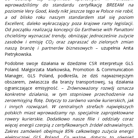
wprowadziliśmy do standardu certyfikację BREEAM na
poziomie Very Good, kiedy nikt jeszcze tego w Polsce nie robił,
a od blisko roku naszym standardem stał się poziom
Excellent, daleko wykraczający poza krajowe ramy legislacji.
Od początku realizacją koncepcji Go Earthwise with Panattoni
chcieliśmy wyznaczać trendy, obniżając jednocześnie zużycie
zasobów i emisję CO
oraz zapraszać do zielonych zmian
2
naszą branżę i partnerów biznesowych
– uzupełnia Anita
Pietrykowska.
Podobnie swoje działania w dziedzinie CSR interpretuje GLS
Poland. Małgorzata Markowska, Promotion & Communication
Manager, GLS Poland, podkreśla, że dziś najważniejszym
obszarem, zwłaszcza dla branży transportowej, są działania
ograniczające emisyjność. –
Zrównoważony rozwój oznacza
konkretne działania, w tym stopniowe przechodzenie na
zeroemisyjną flotę. Dotyczy to zarówno vanów kurierskich, jak
i innych rozwiązań. W centralnych strefach największych
polskich miast wprowadzamy np. specjalnie zaprojektowane
rowery kurierskie. Dodatkowo nasze filie i oddziały coraz
więcej energii czerpią z certyfikowanych źródeł odnawialnych.
Zakres zamówień obejmuje 85% całkowitego zużycia energii
elektrycznej GLS Poland. Co ważne, dotyczy to również