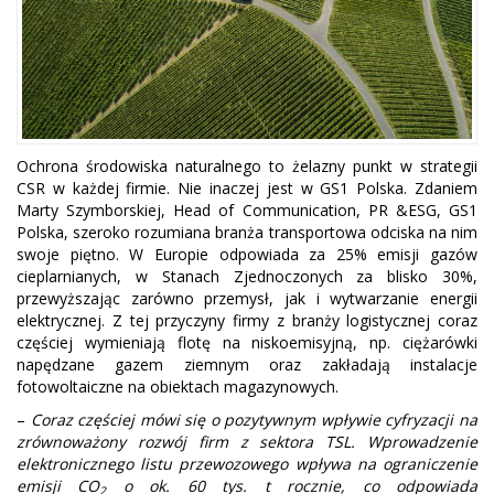
Ochrona środowiska naturalnego to żelazny punkt w strategii
CSR w każdej firmie. Nie inaczej jest w GS1 Polska. Zdaniem
Marty Szymborskiej, Head of Communication, PR &ESG, GS1
Polska, szeroko rozumiana branża transportowa odciska na nim
swoje piętno. W Europie odpowiada za 25% emisji gazów
cieplarnianych, w Stanach Zjednoczonych za blisko 30%,
przewyższając zarówno przemysł, jak i wytwarzanie energii
elektrycznej. Z tej przyczyny firmy z branży logistycznej coraz
częściej wymieniają flotę na niskoemisyjną, np. ciężarówki
napędzane gazem ziemnym oraz zakładają instalacje
fotowoltaiczne na obiektach magazynowych.
–
Coraz częściej mówi się o pozytywnym wpływie cyfryzacji na
zrównoważony rozwój firm z sektora TSL. Wprowadzenie
elektronicznego listu przewozowego wpływa na ograniczenie
emisji CO
o ok. 60 tys. t rocznie, co odpowiada
2