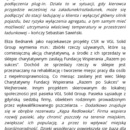
podłączenia plug-in. Działa to w sytuacji, gdy kierowca
przyjedzie wcześniej na załadunek/rozładunek, może się
podłączyć do stacji ładującej u klienta i wyłączyć główny silnik
pojazdu, bez ryzyka wyłączenia agregatu, a tym samym mieć
możliwość utrzymania właściwej temperatury w przestrzeni
ładunkowej
– kończy Sebastian Sawiński.
Eliza Bednarek jako najciekawsze projekty CSR w VGL Solid
Group wymienia m.in.: zbiórki rzeczy używanych, które są
comiesięczną akcją charytatywną, a środki z ich sprzedaży w
sklepie charytatywnym zasilają Fundację Wspierania „Razem po
sukces”. Dochód ze sprzedaży rzeczy w sklepie jest
przeznaczany na rehabilitację i tworzenie miejsc pracy dla osób
z niepełnosprawnością. Co miesiąc zasilany jest wiec Sklep
Charytatywny Fundacji Wspierania „Razem po Sukces” w
Wejherowie. Innym projektem skierowanym do lokalnej
społeczności jest pasieka VGL Solid Group. Pasieka sąsiaduje z
gdyńską siedzibą firmy, obiektem rodzinnym prowadzonym
przez wykwalifikowanego pszczelarza. –
Dodatkowo znajduje
się w obrębie rezerwatu „Kępa Redłowska”. Firma wspiera
rozwój pasieki, aby chronić pszczoły na terenie miejskim,
zwiększać ich populację, a przez to wpływać miejską
bioróżnorodność. Dzięki współpracy powiększyła się baza dla