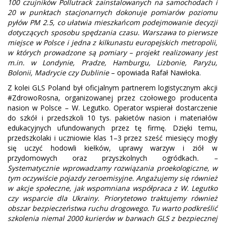
100 czujników Pollutrack zainstalowanych na samochodach i
20 w punktach stacjonarnych dokonuje pomiarów poziomu
pyłów PM 2.5, co ułatwia mieszkańcom podejmowanie decyzji
dotyczących sposobu spędzania czasu. Warszawa to pierwsze
miejsce w Polsce i jedna z kilkunastu europejskich metropolii,
w których prowadzone są pomiary – projekt realizowany jest
m.in. w Londynie, Pradze, Hamburgu, Lizbonie, Paryżu,
Bolonii, Madrycie czy Dublinie
– opowiada Rafał Nawłoka.
Z kolei GLS Poland był oficjalnym partnerem logistycznym akcji
#ZdrowoRosna, organizowanej przez czołowego producenta
nasion w Polsce – W. Legutko. Operator wspierał dostarczenie
do szkół i przedszkoli 10 tys. pakietów nasion i materiałów
edukacyjnych ufundowanych przez tę firmę. Dzięki temu,
przedszkolaki i uczniowie klas 1–3 przez sześć miesięcy mogły
się uczyć hodowli kiełków, uprawy warzyw i ziół w
przydomowych oraz przyszkolnych ogródkach
. –
Systematycznie wprowadzamy rozwiązania proekologiczne, w
tym oczywiście pojazdy zeroemisyjne. Angażujemy się również
w akcje społeczne, jak wspomniana współpraca z W. Legutko
czy wsparcie dla Ukrainy. Priorytetowo traktujemy również
obszar bezpieczeństwa ruchu drogowego. Tu warto podkreślić
szkolenia niemal 2000 kurierów w barwach GLS z bezpiecznej