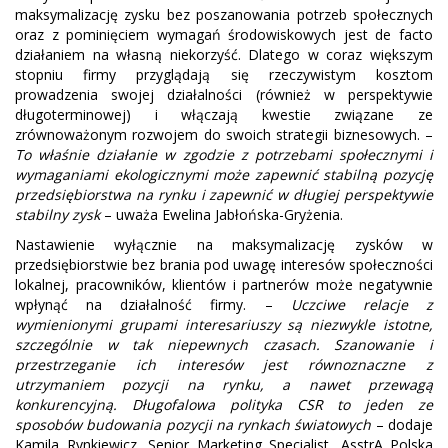
maksymalizację zysku bez poszanowania potrzeb społecznych
oraz z pominięciem wymagań środowiskowych jest de facto
działaniem na własną niekorzyść. Dlatego w coraz większym
stopniu firmy przyglądają się rzeczywistym kosztom
prowadzenia swojej działalności (również w perspektywie
długoterminowej) i włączają kwestie związane ze
zrównoważonym rozwojem do swoich strategii biznesowych. –
To właśnie działanie w zgodzie z potrzebami społecznymi i
wymaganiami ekologicznymi może zapewnić stabilną pozycję
przedsiębiorstwa na rynku i zapewnić w długiej perspektywie
stabilny zysk
– uważa Ewelina Jabłońska-Gryżenia.
Nastawienie wyłącznie na maksymalizację zysków w
przedsiębiorstwie bez brania pod uwagę interesów społeczności
lokalnej, pracowników, klientów i partnerów może negatywnie
wpłynąć na działalność firmy. –
Uczciwe relacje z
wymienionymi grupami interesariuszy są niezwykle istotne,
szczególnie w tak niepewnych czasach. Szanowanie i
przestrzeganie ich interesów jest równoznaczne z
utrzymaniem pozycji na rynku, a nawet przewagą
konkurencyjną. Długofalowa polityka CSR to jeden ze
sposobów budowania pozycji na rynkach światowych
– dodaje
Kamila Rynkiewicz, Senior Marketing Specialist, AsstrA Polska