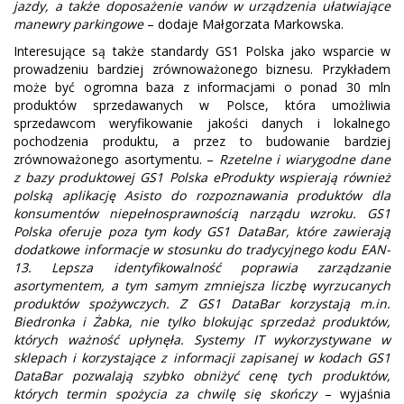
jazdy, a także doposażenie vanów w urządzenia ułatwiające
manewry parkingowe
– dodaje Małgorzata Markowska.
Interesujące są także standardy GS1 Polska jako wsparcie w
prowadzeniu bardziej zrównoważonego biznesu. Przykładem
może być ogromna baza z informacjami o ponad 30 mln
produktów sprzedawanych w Polsce, która umożliwia
sprzedawcom weryfikowanie jakości danych i lokalnego
pochodzenia produktu, a przez to budowanie bardziej
zrównoważonego asortymentu. –
Rzetelne i wiarygodne dane
z bazy produktowej GS1 Polska eProdukty wspierają również
polską aplikację Asisto do rozpoznawania produktów dla
konsumentów niepełnosprawnością narządu wzroku. GS1
Polska oferuje poza tym kody GS1 DataBar, które zawierają
dodatkowe informacje w stosunku do tradycyjnego kodu EAN-
13. Lepsza identyfikowalność poprawia zarządzanie
asortymentem, a tym samym zmniejsza liczbę wyrzucanych
produktów spożywczych. Z GS1 DataBar korzystają m.in.
Biedronka i Żabka, nie tylko blokując sprzedaż produktów,
których ważność upłynęła. Systemy IT wykorzystywane w
sklepach i korzystające z informacji zapisanej w kodach GS1
DataBar pozwalają szybko obniżyć cenę tych produktów,
których termin spożycia za chwilę się skończy
– wyjaśnia