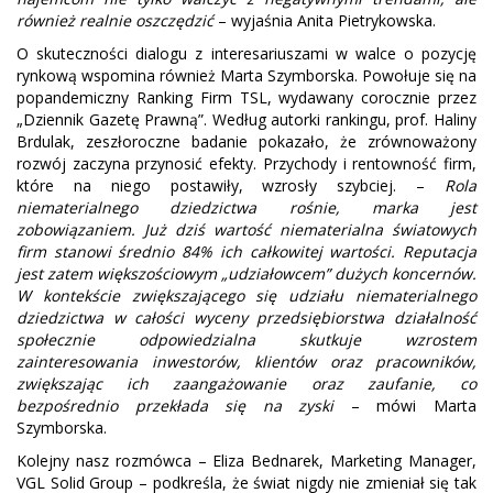
również realnie oszczędzić
– wyjaśnia Anita Pietrykowska.
O skuteczności dialogu z interesariuszami w walce o pozycję
rynkową wspomina również Marta Szymborska. Powołuje się na
popandemiczny Ranking Firm TSL, wydawany corocznie przez
„Dziennik Gazetę Prawną”. Według autorki rankingu, prof. Haliny
Brdulak, zeszłoroczne badanie pokazało, że zrównoważony
rozwój zaczyna przynosić efekty. Przychody i rentowność firm,
które na niego postawiły, wzrosły szybciej. –
Rola
niematerialnego dziedzictwa rośnie, marka jest
zobowiązaniem. Już dziś wartość niematerialna światowych
firm stanowi średnio 84% ich całkowitej wartości. Reputacja
jest zatem większościowym „udziałowcem” dużych koncernów.
W kontekście zwiększającego się udziału niematerialnego
dziedzictwa w całości wyceny przedsiębiorstwa działalność
społecznie odpowiedzialna skutkuje wzrostem
zainteresowania inwestorów, klientów oraz pracowników,
zwiększając ich zaangażowanie oraz zaufanie, co
bezpośrednio przekłada się na zyski
– mówi Marta
Szymborska.
Kolejny nasz rozmówca – Eliza Bednarek, Marketing Manager,
VGL Solid Group – podkreśla, że świat nigdy nie zmieniał się tak