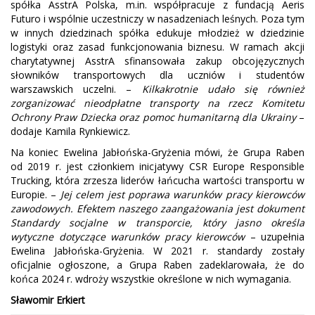
spółka AsstrA Polska, m.in. współpracuje z fundacją Aeris
Futuro i wspólnie uczestniczy w nasadzeniach leśnych. Poza tym
w innych dziedzinach spółka edukuje młodzież w dziedzinie
logistyki oraz zasad funkcjonowania biznesu. W ramach akcji
charytatywnej AsstrA sfinansowała zakup obcojęzycznych
słowników transportowych dla uczniów i studentów
warszawskich uczelni. –
Kilkakrotnie udało się również
zorganizować nieodpłatne transporty na rzecz Komitetu
Ochrony Praw Dziecka oraz pomoc humanitarną dla Ukrainy
–
dodaje Kamila Rynkiewicz.
Na koniec Ewelina Jabłońska-Gryżenia mówi, że Grupa Raben
od 2019 r. jest członkiem inicjatywy CSR Europe Responsible
Trucking, która zrzesza liderów łańcucha wartości transportu w
Europie. –
Jej celem jest poprawa warunków pracy kierowców
zawodowych. Efektem naszego zaangażowania jest dokument
Standardy socjalne w transporcie, który jasno określa
wytyczne dotyczące warunków pracy kierowców
– uzupełnia
Ewelina Jabłońska-Gryżenia. W 2021 r. standardy zostały
oficjalnie ogłoszone, a Grupa Raben zadeklarowała, że do
końca 2024 r. wdroży wszystkie określone w nich wymagania.
Sławomir Erkiert