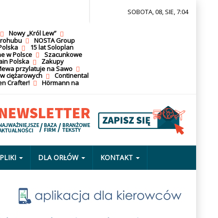
SOBOTA, 08, SIE, 7:04
Nowy „Król Lew”
krohubu
NOSTA Group
Polska
15 lat Soloplan
ne w Polsce
Szacunkowe
ain Polska
Zakupy
ewa przylatuje na Sawo
ów ciężarowych
Continental
n Crafter!
Hörmann na
PLIKI
DLA ORŁÓW
KONTAKT