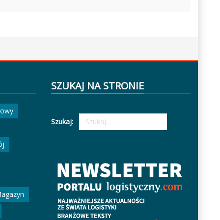
SZUKAJ NA STRONIE
gowy
Szukaj:
ój
agazyn