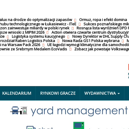
calux na drodze do optymalizacji zapasów
Ormuz, ropa i efekt domina
hubu technologicznego w Łukasiewicz - ITeE
Sukces poznańskiego mi
on zainwestuje miliardy w polski rynek
Rosnąca lista wyróżnień DPD 
jsze wnioski z MIPIM 2026
Action otwiera czwarte centrum dystrybucyj
cie
Logistyka systemu kaucyjnego
Nowy Dyrektor w DHL Supply Ch
 rozdział Raben Logistics Polska
Nowa Rada GS1 Polska wybrana
M
i na Warsaw Pack 2026
UE łagodzi wymogi klimatyczne dla samochod
nownie ze Srebrnym Medalem EcoVadis
Zobacz jak powstaje Volkswage
KALENDARIUM
RYNKOWI GRACZE
WYDAWNICTWA