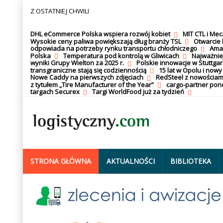
Z OSTATNIEJ CHWILI
DHL eCommerce Polska wspiera rozwój kobiet
MIT CTL i Me
Wysokie ceny paliwa powiększają dług branży TSL
Otwarcie 
odpowiada na potrzeby rynku transportu chłodniczego
Amaz
Polska
Temperatura pod kontrolą w Gliwicach
Najważnie
wyniki Grupy Wielton za 2025 r.
Polskie innowacje w Stuttgar
transgraniczne stają się codziennością
15 lat w Opolu i nowy
Nowe Caddy na pierwszych zdjęciach
RedSteel z nowościam
z tytułem „Tire Manufacturer of the Year”
cargo-partner po
targach Securex
Targi WorldFood już za tydzień
STRONA GŁÓWNA
AKTUALNOŚCI
BIBLIOTEKA