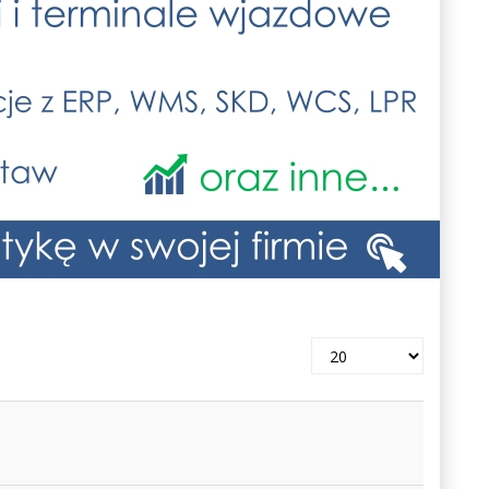
Pokaż
#