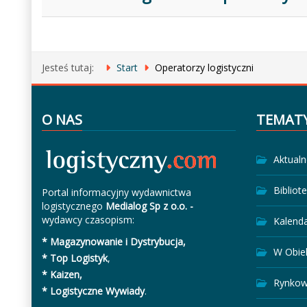
Jesteś tutaj:
Start
Operatorzy logistyczni
O NAS
TEMAT
Aktualn
Bibliot
Portal informacyjny wydawnictwa
logistycznego
Medialog Sp z o.o. -
wydawcy czasopism:
Kalend
* Magazynowanie i Dystrybucja,
W Obie
* Top Logistyk
,
* Kaizen,
Rynkow
* Logistyczne Wywiady
.