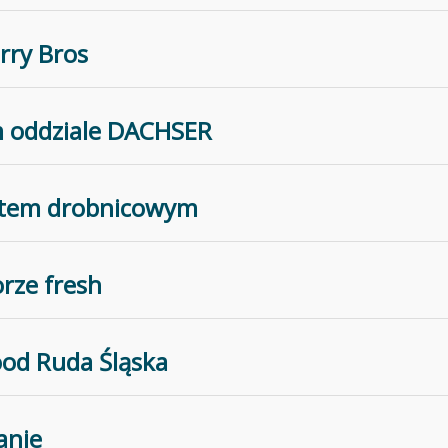
rry Bros
m oddziale DACHSER
ortem drobnicowym
rze fresh
ood Ruda Śląska
anie