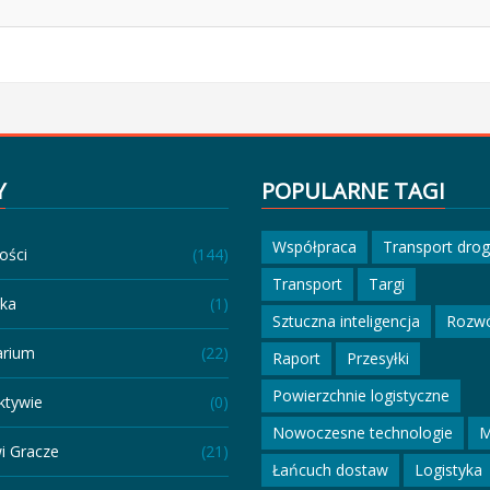
Y
POPULARNE TAGI
Współpraca
Transport dro
ości
(144)
Transport
Targi
eka
(1)
Sztuczna inteligencja
Rozw
arium
(22)
Raport
Przesyłki
Powierzchnie logistyczne
ktywie
(0)
Nowoczesne technologie
M
i Gracze
(21)
Łańcuch dostaw
Logistyka