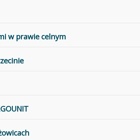
mi w prawie celnym
zecinie
ARGOUNIT
yżowicach