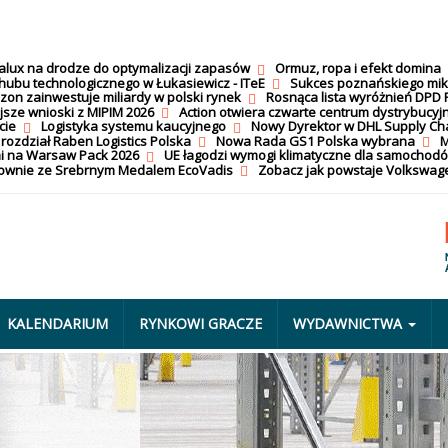
calux na drodze do optymalizacji zapasów
Ormuz, ropa i efekt domina
hubu technologicznego w Łukasiewicz - ITeE
Sukces poznańskiego mi
on zainwestuje miliardy w polski rynek
Rosnąca lista wyróżnień DPD 
jsze wnioski z MIPIM 2026
Action otwiera czwarte centrum dystrybucyj
cie
Logistyka systemu kaucyjnego
Nowy Dyrektor w DHL Supply Ch
 rozdział Raben Logistics Polska
Nowa Rada GS1 Polska wybrana
M
i na Warsaw Pack 2026
UE łagodzi wymogi klimatyczne dla samochod
nownie ze Srebrnym Medalem EcoVadis
Zobacz jak powstaje Volkswage
KALENDARIUM
RYNKOWI GRACZE
WYDAWNICTWA