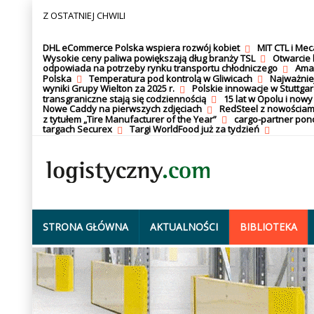
Z OSTATNIEJ CHWILI
DHL eCommerce Polska wspiera rozwój kobiet
MIT CTL i Me
Wysokie ceny paliwa powiększają dług branży TSL
Otwarcie 
odpowiada na potrzeby rynku transportu chłodniczego
Amaz
Polska
Temperatura pod kontrolą w Gliwicach
Najważnie
wyniki Grupy Wielton za 2025 r.
Polskie innowacje w Stuttgar
transgraniczne stają się codziennością
15 lat w Opolu i nowy
Nowe Caddy na pierwszych zdjęciach
RedSteel z nowościam
z tytułem „Tire Manufacturer of the Year”
cargo-partner po
targach Securex
Targi WorldFood już za tydzień
STRONA GŁÓWNA
AKTUALNOŚCI
BIBLIOTEKA