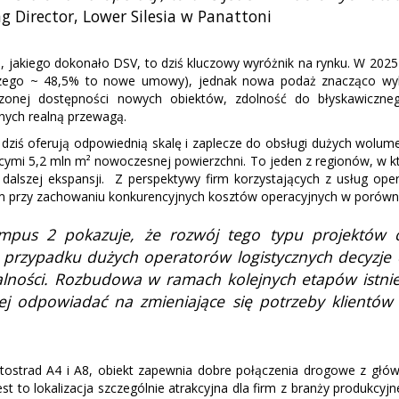
Director, Lower Silesia w Panattoni
, jakiego dokonało DSV, to dziś kluczowy wyróżnik na rynku. W 202
 czego ~ 48,5% to nowe umowy), jednak nowa podaż znacząco w
niczonej dostępności nowych obiektów, zdolność do błyskawic
znych realną przewagą.
uż dziś oferują odpowiednią skalę i zaplecze do obsługi dużych wolum
cymi 5,2 mln m² nowoczesnej powierzchni. To jeden z regionów, w kt
szej ekspansji. Z perspektywy firm korzystających z usług operat
rzy zachowaniu konkurencyjnych kosztów operacyjnych w porównan
mpus 2 pokazuje, że rozwój tego typu projektów co
 przypadku dużych operatorów logistycznych decyzje d
ałalności. Rozbudowa w ramach kolejnych etapów istnie
ej odpowiadać na zmieniające się potrzeby klientów
ostrad A4 i A8, obiekt zapewnia dobre połączenia drogowe z głów
st to lokalizacja szczególnie atrakcyjna dla firm z branży produkcyj