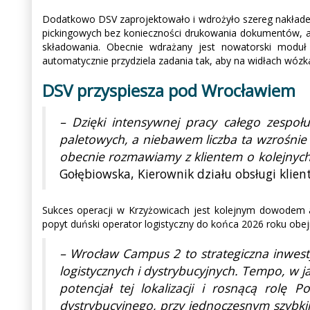
Dodatkowo DSV zaprojektowało i wdrożyło szereg nakłade
pickingowych bez konieczności drukowania dokumentów, aut
składowania. Obecnie wdrażany jest nowatorski moduł 
automatycznie przydziela zadania tak, aby na widłach wózk
DSV przyspiesza pod Wrocławiem
– Dzięki intensywnej pracy całego zespołu
paletowych, a niebawem liczba ta wzrośnie d
obecnie rozmawiamy z klientem o kolejnych
Gołębiowska, Kierownik działu obsługi klien
Sukces operacji w Krzyżowicach jest kolejnym dowodem at
popyt duński operator logistyczny do końca 2026 roku ob
– Wrocław Campus 2 to strategiczna inwes
logistycznych i dystrybucyjnych. Tempo, w 
potencjał tej lokalizacji i rosnącą rolę
dystrybucyjnego, przy jednoczesnym szybkim