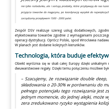
nie tylko rozładunku, ale i sortują produkty, które przybywają do nas l
przyjęcia towarów do magazynu, po koordynację wysyłek do największyc
zarządzamy przepływem 1500 - 2000 palet.
Zespół DSV realizuje szereg usług dodatkowych, zgodni
etykietowania towarów zgodnie z wymaganiami poszczegó
operacji dystrybucji. Oprócz Polski, spod Wrocławia nadawa
W planach jest dodanie kolejnych kierunków.
Technologia, która buduje efekty
Obiekt wyróżnia się w skali całej Europy dzięki unikal
dwuwarstwowe regały. Dzięki temu połączeniu możliwe był
– Szacujemy, że rozwiązanie double deep, 
składowania o 20-30% w porównaniu do ma
pełnego potencjału tego rozwiązania jest
jednym momencie, do jednej alejki, może wj
zera zredukowano ryzyko wystąpienia kolizj