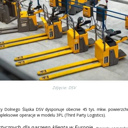
Zdjęcie: DSV
y Dolnego Śląska DSV dysponuje obecnie 45 tys. mkw. powierzchni
mpleksowe operacje w modelu 3PL (Third Party Logistics).
tycznych dla naszego klienta w Europie.
W związku z tym trafia