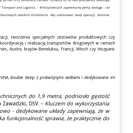
l Transport and Logistics. – W Krzyżowicach zapewniamy pełną obsługę – od
kluczowych platform eCommerce. Aby zobrazować skalę operacji, dziennie
zacji, tworzenia specjalnych zestawów produktowych czy
oordynację i realizację transportów drogowych w ramach
c, Austrii, krajów Beneluksu, Francji, Włoch czy Hiszpanii.
ki VNA double deep z podwójnymi widłami i dedykowane im
echnicznych do 1,9 metra, podniosło gęstość
 Zawadzki, DSV. –
Kluczem do wykorzystania
adowo - dedykowane układy zapewniają, że w
ka funkcjonalność sprawia, że praktycznie do