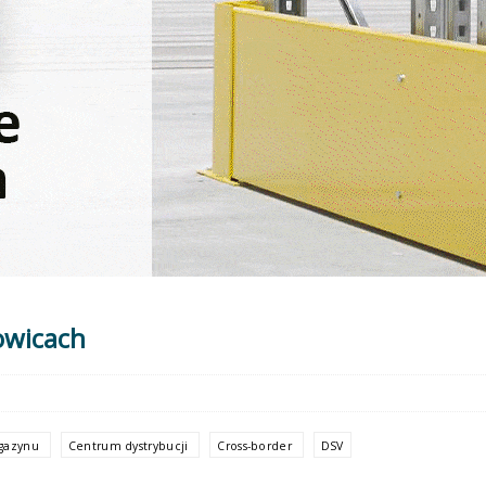
owicach
gazynu
Centrum dystrybucji
Cross-border
DSV