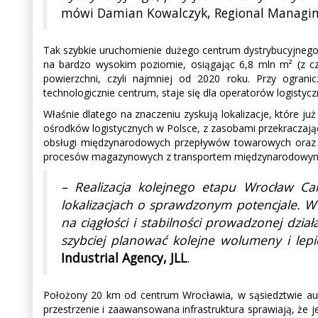
mówi Damian Kowalczyk, Regional Managing 
Tak szybkie uruchomienie dużego centrum dystrybucyjnego
na bardzo wysokim poziomie, osiągając 6,8 mln m² (z
powierzchni, czyli najmniej od 2020 roku. Przy ogra
technologicznie centrum, staje się dla operatorów logistyc
Właśnie dlatego na znaczeniu zyskują lokalizacje, które j
ośrodków logistycznych w Polsce, z zasobami przekraczają
obsługi międzynarodowych przepływów towarowych oraz dal
procesów magazynowych z transportem międzynarodowym p
– Realizacja kolejnego etapu Wrocław Ca
lokalizacjach o sprawdzonym potencjale. W
na ciągłości i stabilności prowadzonej dzi
szybciej planować kolejne wolumeny i lepi
Industrial Agency, JLL
.
Położony 20 km od centrum Wrocławia, w sąsiedztwie aut
przestrzenie i zaawansowana infrastruktura sprawiają, że je