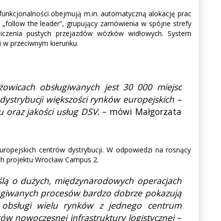
nkcjonalności obejmują m.in. automatyczną alokację prac
„follow the leader”, grupujący zamówienia w spójne strefy
aniczenia pustych przejazdów wózków widłowych. System
i w przeciwnym kierunku.
yżowicach obsługiwanych jest 30 000 miejsc
dystrybucji większości rynków europejskich –
 oraz jakości usług DSV.
– mówi Małgorzata
uropejskich centrów dystrybucji. W odpowiedzi na rosnący
ch projektu Wrocław Campus 2.
yślą o dużych, międzynarodowych operacjach
bsługiwanych procesów bardzo dobrze pokazują
ść obsługi wielu rynków z jednego centrum
ów nowoczesnej infrastruktury logistycznej
–