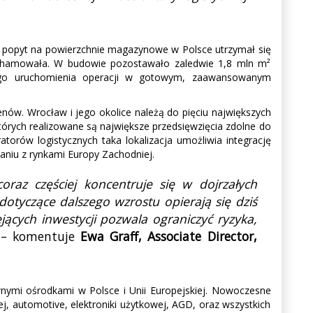
5 popyt na powierzchnie magazynowe w Polsce utrzymał się
yhamowała. W budowie pozostawało zaledwie 1,8 mln m²
znego uruchomienia operacji w gotowym, zaawansowanym
enów. Wrocław i jego okolice należą do pięciu największych
órych realizowane są największe przedsięwzięcia zdolne do
orów logistycznych taka lokalizacja umożliwia integrację
iu z rynkami Europy Zachodniej.
raz częściej koncentruje się w dojrzałych
otyczące dalszego wzrostu opierają się dziś
jących inwestycji pozwala ograniczyć ryzyka,
– komentuje
Ewa Graff, Associate Director,
nymi ośrodkami w Polsce i Unii Europejskiej. Nowoczesne
nej, automotive, elektroniki użytkowej, AGD, oraz wszystkich