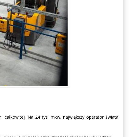
 całkowitej. Na 24 tys. mkw. największy operator świata
ją do nas m.in. kontenery morskie. Oznacza to, że nasi pracownicy dokonują