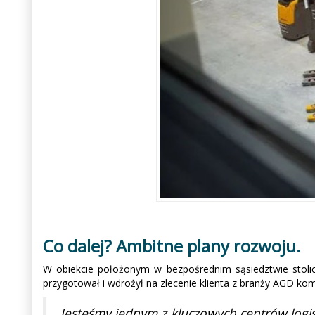
Co dalej? Ambitne plany rozwoju.
W obiekcie położonym w bezpośrednim sąsiedztwie stolic
przygotował i wdrożył na zlecenie klienta z branży AGD ko
Jesteśmy jednym z kluczowych centrów logis