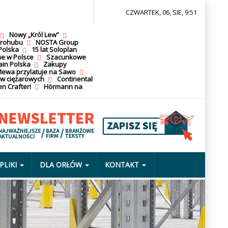
CZWARTEK, 06, SIE, 9:51
Nowy „Król Lew”
krohubu
NOSTA Group
Polska
15 lat Soloplan
ne w Polsce
Szacunkowe
ain Polska
Zakupy
ewa przylatuje na Sawo
ów ciężarowych
Continental
n Crafter!
Hörmann na
PLIKI
DLA ORŁÓW
KONTAKT