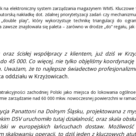
k na elektroniczny system zarządzania magazynem WMS. Kluczowe fu
orską nakładkę dot. zdalnej priorytetyzacji zadań czy mechanizmu 
„double play”, który wykorzystuje technikę triangulacji do ogr
a zawsze znajdowała się paleta – zarówno w drodze „do” regału, jak 
 oraz ścisłej współpracy z klientem, już dziś w Krz
o 45 000. Co więcej, nie tylko objęliśmy koordynację 
. Uważam, że to najlepsze świadectwo profesjonalizmu
ta oddziału w Krzyżowicach.
rakcyjności zachodniej Polski jako miejsca do lokowania ogólnoe
ejmie zarządzanie nad 60 000 mkw. nowoczesnej powierzchni w rama
tycja Panattoni na Dolnym Śląsku, projektowana z m
jakim DSV uruchomiło tutaj działalność, oraz skala o
 Polski w europejskich łańcuchach dostaw. Możliwo
 skalowaniu operacji, to dziś jeden z kluczowych atut