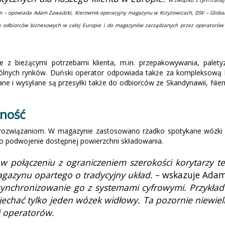
uzem – opowiada Adam Zawadzki, Kierownik operacyjny magazynu w Krzyżowicach, DSV – Globa
h odbiorców biznesowych w całej Europie i do magazynów zarządzanych przez operatorów 
e z bieżącymi potrzebami klienta, m.in. przepakowywania, palety
lnych rynków. Duński operator odpowiada także za kompleksową k
ne i wysyłane są przesyłki także do odbiorców ze Skandynawii, Niemie
wność
nym rozwiązaniom. W magazynie zastosowano rzadko spotykane wóz
o podwojenie dostępnej powierzchni składowania.
w połączeniu z ograniczeniem szerokości korytarzy t
gazynu opartego o tradycyjny układ.
– wskazuje Adam
 zsynchronizowanie go z systemami cyfrowymi. Przykł
echać tylko jeden wózek widłowy. Ta pozornie niewiel
i operatorów.