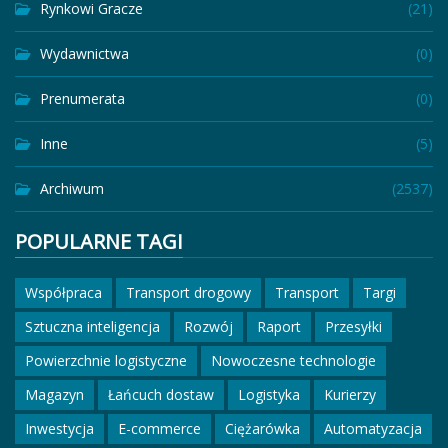
Rynkowi Gracze
(21)
Wydawnictwa
(0)
Prenumerata
(0)
Inne
(5)
Archiwum
(2537)
POPULARNE TAGI
Współpraca
Transport drogowy
Transport
Targi
Sztuczna inteligencja
Rozwój
Raport
Przesyłki
Powierzchnie logistyczne
Nowoczesne technologie
Magazyn
Łańcuch dostaw
Logistyka
Kurierzy
Inwestycja
E-commerce
Ciężarówka
Automatyzacja