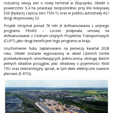
rozszerzy swoją sieć o nowy terminal w Zbąszynku. Obiekt o
powierzchni 9,4 ha powstaje bezpośrednio przy linii kolejowej
E20 (będącej częścią sieci TEN-T) oraz w pobliżu autostrady A2 i
drogi ekspresowej S3.
Projekt otrzymał ponad 76 mln zł dofinansowania z unijnego
programu FEnIKS – Loconi podpisała umowę na
dofinansowanie z Centrum Unijnych Projektów Transportowych
(CUPT) jako drugi beneficjent tego programu w kraju.
Uruchomienie hubu zaplanowano na pierwszy kwartał 2028
roku. Obiekt zostanie wyposażony w układ czterech torów
przeładunkowych umożliwiających jednoczesną obsługę dwóch
pełnych składów pociągów, plac składowy o pojemności 4500
TEU oraz niskoemisyjny sprzęt, w tym dwie elektryczne suwnice
placowe (E-RTG).