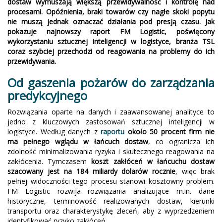
dostaw wymuszają większą przewidywalność i kontrolę nad
procesami. Opóźnienia, braki towarów czy nagłe skoki popytu
nie muszą jednak oznaczać działania pod presją czasu. Jak
pokazuje najnowszy raport FM Logistic, poświęcony
wykorzystaniu sztucznej inteligencji w logistyce, branża TSL
coraz szybciej przechodzi od reagowania na problemy do ich
przewidywania.
Od gaszenia pożarów do zarządzania
predykcyjnego
Rozwiązania oparte na danych i zaawansowanej analityce to
jedno z kluczowych zastosowań sztucznej inteligencji w
logistyce. Według danych z
raportu
około 50 procent firm nie
ma pełnego wglądu w łańcuch dostaw
, co ogranicza ich
zdolność minimalizowania ryzyka i skutecznego reagowania na
zakłócenia. Tymczasem
koszt zakłóceń w łańcuchu dostaw
szacowany jest na 184 miliardy dolarów rocznie
, więc brak
pełnej widoczności tego procesu stanowi kosztowny problem.
FM Logistic rozwija rozwiązania analizujące m.in. dane
historyczne, terminowość realizowanych dostaw, kierunki
transportu oraz charakterystykę zleceń, aby z wyprzedzeniem
identyfikować ryzyko zakłóceń.