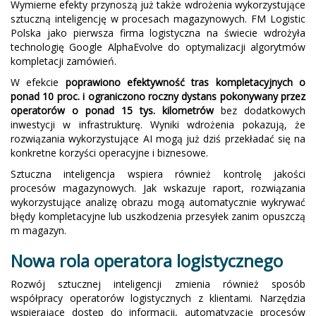
Wymierne efekty przynoszą już także wdrożenia wykorzystujące
sztuczną inteligencję w procesach magazynowych. FM Logistic
Polska jako pierwsza firma logistyczna na świecie wdrożyła
technologię Google AlphaEvolve do optymalizacji algorytmów
kompletacji zamówień.
W efekcie
poprawiono efektywność tras kompletacyjnych o
ponad 10 proc. i ograniczono roczny dystans pokonywany przez
operatorów o ponad 15 tys. kilometrów
bez dodatkowych
inwestycji w infrastrukturę. Wyniki wdrożenia pokazują, że
rozwiązania wykorzystujące AI mogą już dziś przekładać się na
konkretne korzyści operacyjne i biznesowe.
Sztuczna inteligencja wspiera również kontrolę jakości
procesów magazynowych. Jak wskazuje raport, rozwiązania
wykorzystujące analizę obrazu mogą automatycznie wykrywać
błędy kompletacyjne lub uszkodzenia przesyłek zanim opuszczą
m magazyn.
Nowa rola operatora logistycznego
Rozwój sztucznej inteligencji zmienia również sposób
współpracy operatorów logistycznych z klientami. Narzędzia
wspierające dostęp do informacji, automatyzację procesów