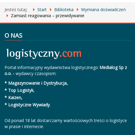
Jesteś tutaj:
Start
Biblioteka
Wymiana doświadczeń
Zamiast reagowania – przewidywanie
O NAS
Portal informacyjny wydawnictwa logistycznego
Medialog Sp z
o.o. -
wydawcy czasopism:
* Magazynowanie i Dystrybucja,
* Top Logistyk
,
* Kaizen,
* Logistyczne Wywiady
.
Od ponad 18 lat dostarczamy wartościowych treści o logistyce
w prasie i internecie.