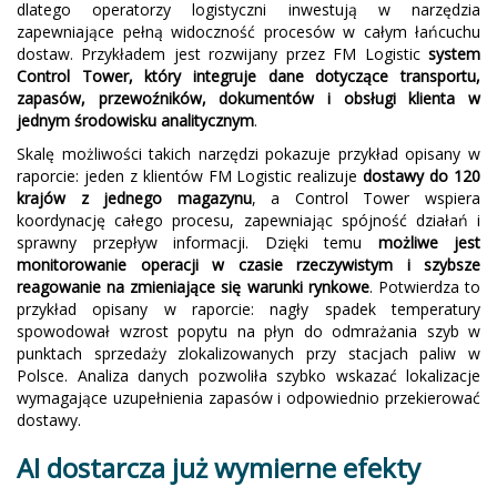
dlatego operatorzy logistyczni inwestują w narzędzia
zapewniające pełną widoczność procesów w całym łańcuchu
dostaw. Przykładem jest rozwijany przez FM Logistic
system
Control Tower, który integruje dane dotyczące transportu,
zapasów, przewoźników, dokumentów i obsługi klienta w
jednym środowisku analitycznym
.
Skalę możliwości takich narzędzi pokazuje przykład opisany w
raporcie: jeden z klientów FM Logistic realizuje
dostawy do 120
krajów z jednego magazynu
, a Control Tower wspiera
koordynację całego procesu, zapewniając spójność działań i
sprawny przepływ informacji. Dzięki temu
możliwe jest
monitorowanie operacji w czasie rzeczywistym i szybsze
reagowanie na zmieniające się warunki rynkowe
. Potwierdza to
przykład opisany w raporcie: nagły spadek temperatury
spowodował wzrost popytu na płyn do odmrażania szyb w
punktach sprzedaży zlokalizowanych przy stacjach paliw w
Polsce. Analiza danych pozwoliła szybko wskazać lokalizacje
wymagające uzupełnienia zapasów i odpowiednio przekierować
dostawy.
AI dostarcza już wymierne efekty