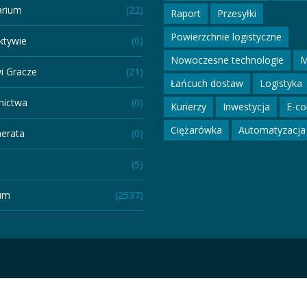
arium
(22)
Raport
Przesyłki
Powierzchnie logistyczne
ktywie
(0)
Nowoczesne technologie
M
i Gracze
(21)
Łańcuch dostaw
Logistyka
ictwa
(0)
Kurierzy
Inwestycja
E-c
Ciężarówka
Automatyzacja
erata
(0)
(5)
um
(2537)