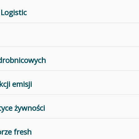
Logistic
ń drobnicowych
cji emisji
tyce żywności
rze fresh