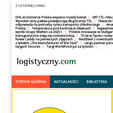
Z OSTATNIEJ CHWILI
DHL eCommerce Polska wspiera rozwój kobiet
MIT CTL i Me
Wysokie ceny paliwa powiększają dług branży TSL
Otwarcie 
odpowiada na potrzeby rynku transportu chłodniczego
Amaz
Polska
Temperatura pod kontrolą w Gliwicach
Najważnie
wyniki Grupy Wielton za 2025 r.
Polskie innowacje w Stuttgar
transgraniczne stają się codziennością
15 lat w Opolu i nowy
Nowe Caddy na pierwszych zdjęciach
RedSteel z nowościam
z tytułem „Tire Manufacturer of the Year”
cargo-partner po
targach Securex
Targi WorldFood już za tydzień
STRONA GŁÓWNA
AKTUALNOŚCI
BIBLIOTEKA