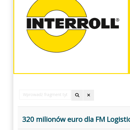
Wprowadź
fragment
tytułu
320 milionów euro dla FM Logisti