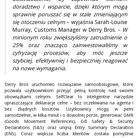
doradztwo i wsparcie, dzięki którym mogą
sprawnie poruszać się w stale zmieniającym
się otoczeniu celnym
– wyjaśnia Sarah-Louise
Murray, Customs Manager w Derry Bros. –
W
minionym roku zwiększyliśmy zatrudnienie o
25% oraz znacząco zainwestowaliśmy w
cyfryzację procesów, aby móc jeszcze
szybciej, efektywniej i bezpieczniej reagować
na nowe wymagania.
Derry Bros uruchomiło rozwiązanie samoobsługowe, które
pozwala użytkownikom przejąć pełną kontrolę nad swoimi
obowiązkami celnymi. SelfClear to inteligentne narzędzie
upraszczające deklaracje celne – bez oczekiwania na agenta i
bez zbędnych kosztów. Użytkownicy mogą w pełni
samodzielnie, w kilka minut i o dowolnej porze, generować GMR
(Goods Movement References), GB Safety & Security
Declarations (S&S) oraz unijną Entry Summary Declaration
(ENS). Coraz większa liczba klientów została pomyślnie