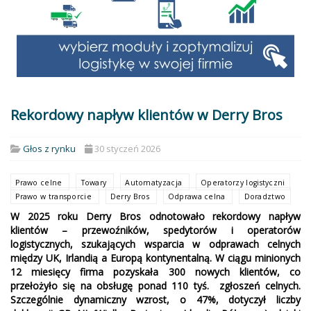
Rekordowy napływ klientów w Derry Bros
Głos z rynku
30 styczeń 2026
Prawo celne
Towary
Automatyzacja
Operatorzy logistyczni
Prawo w transporcie
Derry Bros
Odprawa celna
Doradztwo
W 2025 roku Derry Bros odnotowało rekordowy napływ
klientów – przewoźników, spedytorów i operatorów
logistycznych, szukających wsparcia w odprawach celnych
między UK, Irlandią a Europą kontynentalną. W ciągu minionych
12 miesięcy firma pozyskała 300 nowych klientów, co
przełożyło się na obsługę ponad 110 tyś. zgłoszeń celnych.
Szczególnie dynamiczny wzrost, o 47%, dotyczył liczby