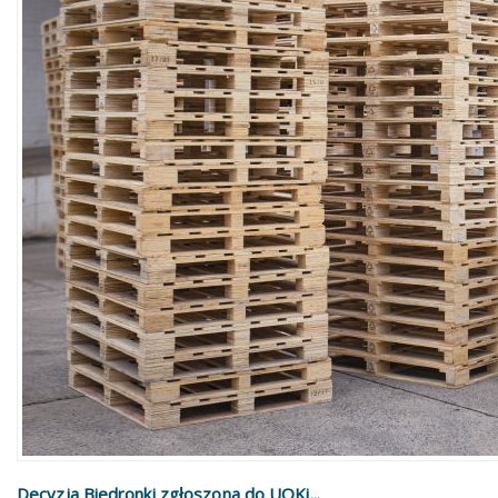
Decyzja Biedronki zgłoszona do UOKi...