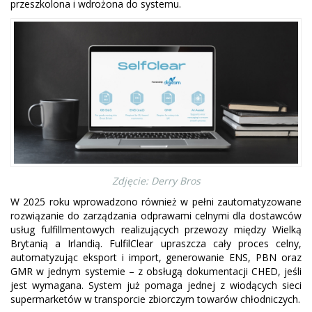
przeszkolona i wdrożona do systemu.
Zdjęcie: Derry Bros
W 2025 roku wprowadzono również w pełni zautomatyzowane
rozwiązanie do zarządzania odprawami celnymi dla dostawców
usług fulfillmentowych realizujących przewozy między Wielką
Brytanią a Irlandią. FulfilClear upraszcza cały proces celny,
automatyzując eksport i import, generowanie ENS, PBN oraz
GMR w jednym systemie – z obsługą dokumentacji CHED, jeśli
jest wymagana. System już pomaga jednej z wiodących sieci
supermarketów w transporcie zbiorczym towarów chłodniczych.