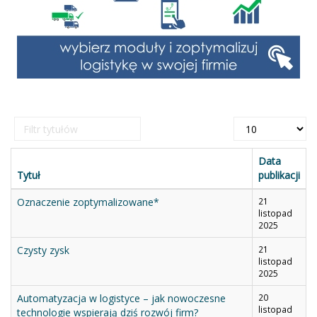
Filtr
Pokaż
tytułów
#
Data
Tytuł
publikacji
Oznaczenie zoptymalizowane*
21
listopad
2025
Czysty zysk
21
listopad
2025
Automatyzacja w logistyce – jak nowoczesne
20
listopad
technologie wspierają dziś rozwój firm?