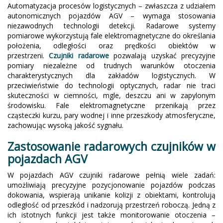
Automatyzacja procesów logistycznych – zwłaszcza z udziałem
autonomicznych pojazdów AGV – wymaga stosowania
niezawodnych technologii detekcji. Radarowe systemy
pomiarowe wykorzystują fale elektromagnetyczne do określania
położenia, odległości oraz prędkości obiektów w
przestrzeni.
Czujniki radarowe
pozwalają uzyskać precyzyjne
pomiary niezależne od trudnych warunków otoczenia
charakterystycznych dla zakładów logistycznych. W
przeciwieństwie do technologii optycznych, radar nie traci
skuteczności w ciemności, mgle, deszczu ani w zapylonym
środowisku. Fale elektromagnetyczne przenikają przez
cząsteczki kurzu, pary wodnej i inne przeszkody atmosferyczne,
zachowując wysoką jakość sygnału.
Zastosowanie radarowych czujników w
pojazdach AGV
W pojazdach AGV czujniki radarowe pełnią wiele zadań:
umożliwiają precyzyjne pozycjonowanie pojazdów podczas
dokowania, wspierają unikanie kolizji z obiektami, kontrolują
odległość od przeszkód i nadzorują przestrzeń roboczą. Jedną z
ich istotnych funkcji jest także monitorowanie otoczenia –