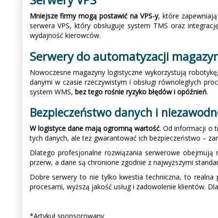
Mniejsze firmy mogą postawić na VPS-y
, które zapewniają
serwera VPS, który obsługuje system TMS oraz integrację
wydajność kierowców.
Serwery do automatyzacji magazy
Nowoczesne magazyny logistyczne wykorzystują robotykę, 
danymi w czasie rzeczywistym i obsługi równoległych pro
system WMS,
bez tego rośnie ryzyko błędów i opóźnień
.
Bezpieczeństwo danych i niezawodno
W logistyce dane mają ogromną wartość
. Od informacji o
tych danych, ale też gwarantować ich bezpieczeństwo – zar
Dlatego profesjonalne rozwiązania serwerowe obejmują r
przerw, a dane są chronione zgodnie z najwyższymi stand
Dobre serwery to nie tylko kwestia techniczna, to realna 
procesami, wyższą jakość usług i zadowolenie klientów. Dl
*Artykuł sponsorowany