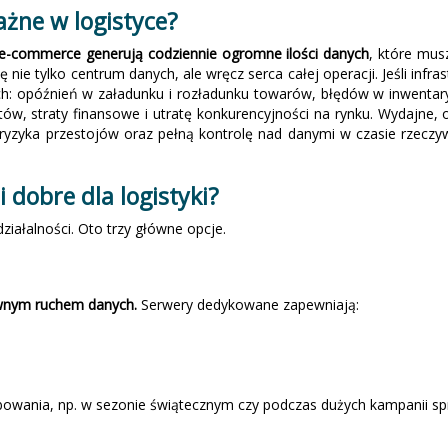
ażne w logistyce?
e-commerce generują codziennie ogromne ilości danych
, które mus
lę nie tylko centrum danych, ale wręcz serca całej operacji. Jeśli inf
 opóźnień w załadunku i rozładunku towarów, błędów w inwentaryza
ntów, straty finansowe i utratę konkurencyjności na rynku. Wydajne,
 ryzyka przestojów oraz pełną kontrolę nad danymi w czasie rzeczyw
.
 dobre dla logistyki?
ziałalności. Oto trzy główne opcje.
sywnym ruchem danych.
Serwery dedykowane zapewniają:
owania, np. w sezonie świątecznym czy podczas dużych kampanii s