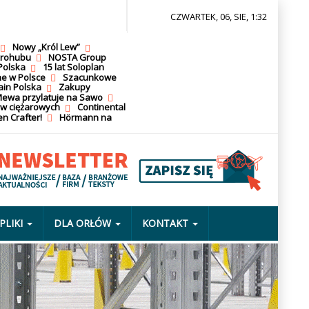
CZWARTEK, 06, SIE, 1:32
Nowy „Król Lew”
krohubu
NOSTA Group
Polska
15 lat Soloplan
ne w Polsce
Szacunkowe
ain Polska
Zakupy
ewa przylatuje na Sawo
ów ciężarowych
Continental
n Crafter!
Hörmann na
PLIKI
DLA ORŁÓW
KONTAKT