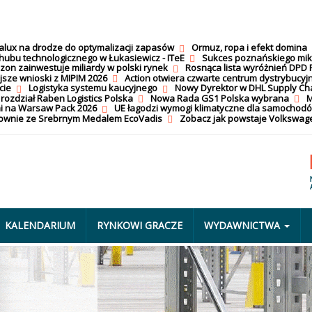
calux na drodze do optymalizacji zapasów
Ormuz, ropa i efekt domina
hubu technologicznego w Łukasiewicz - ITeE
Sukces poznańskiego mi
on zainwestuje miliardy w polski rynek
Rosnąca lista wyróżnień DPD 
jsze wnioski z MIPIM 2026
Action otwiera czwarte centrum dystrybucyj
cie
Logistyka systemu kaucyjnego
Nowy Dyrektor w DHL Supply Ch
 rozdział Raben Logistics Polska
Nowa Rada GS1 Polska wybrana
M
i na Warsaw Pack 2026
UE łagodzi wymogi klimatyczne dla samochod
nownie ze Srebrnym Medalem EcoVadis
Zobacz jak powstaje Volkswage
KALENDARIUM
RYNKOWI GRACZE
WYDAWNICTWA