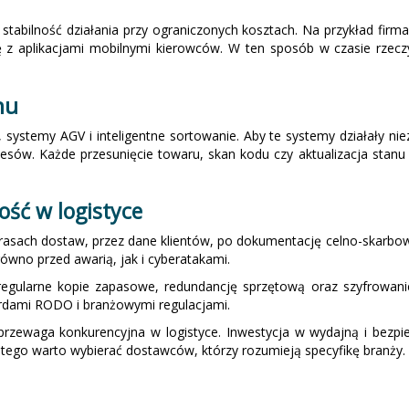
 stabilność działania przy ograniczonych kosztach. Na przykład firm
 z aplikacjami mobilnymi kierowców. W ten sposób w czasie rzeczyw
nu
systemy AGV i inteligentne sortowanie. Aby te systemy działały ni
cesów. Każde przesunięcie towaru, skan kodu czy aktualizacja st
ść w logistyce
 trasach dostaw, przez dane klientów, po dokumentację celno-skarbo
ówno przed awarią, jak i cyberatakami.
egularne kopie zapasowe, redundancję sprzętową oraz szyfrowanie
ardami RODO i branżowymi regulacjami.
przewaga konkurencyjna w logistyce. Inwestycja w wydajną i bezpie
atego warto wybierać dostawców, którzy rozumieją specyfikę branży.