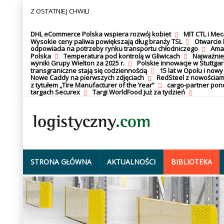
Z OSTATNIEJ CHWILI
DHL eCommerce Polska wspiera rozwój kobiet
MIT CTL i Me
Wysokie ceny paliwa powiększają dług branży TSL
Otwarcie 
odpowiada na potrzeby rynku transportu chłodniczego
Amaz
Polska
Temperatura pod kontrolą w Gliwicach
Najważnie
wyniki Grupy Wielton za 2025 r.
Polskie innowacje w Stuttgar
transgraniczne stają się codziennością
15 lat w Opolu i nowy
Nowe Caddy na pierwszych zdjęciach
RedSteel z nowościam
z tytułem „Tire Manufacturer of the Year”
cargo-partner po
targach Securex
Targi WorldFood już za tydzień
STRONA GŁÓWNA
AKTUALNOŚCI
BIBLIOTEKA