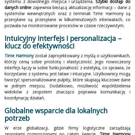
systemu z dowolnego miejsca i urządzenia.
Szybki dostęp do
danych online
zapewnia bieżącą aktualizację informacji – dane z
systemów wewnętrznych oraz z terminali Time Harmony są
przesyłane są przesyłane w kilkuminutowych interwałach, co
pozwala na monitorowanie procesów w czasie rzeczywistym.
Intuicyjny interfejs i personalizacja –
klucz do efektywności
Time Harmony
został zaprojektowany z myślą o użytkownikach,
którzy cenią sobie prostotę i elastyczność. Jego nowoczesny
interfejs łączy w sobie funkcjonalność z estetyką, co sprawia, że
korzystanie z systemu jest łatwe i intuicyjne. Użytkownicy mogą
tworzyć spersonalizowane pulpity, które skupiają kluczowe dane
w jednym miejscu. Dodatkowo, możliwość współdzielenia
widoków z zespołem znacząco poprawia komunikację i
koordynację działań.
Globalne wsparcie dla lokalnych
potrzeb
W erze globalizacji, gdzie firmy logistyczne zarządzają
zespołami rozproszonymi po całym świecie,
Time Harmony