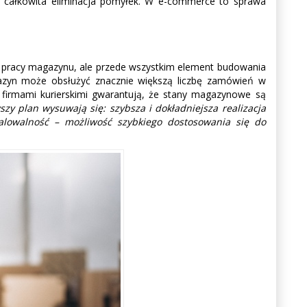
 całkowita eliminacja pomyłek. W e-commerce to sprawa
 pracy magazynu, ale przede wszystkim element budowania
azyn może obsłużyć znacznie większą liczbę zamówień w
i firmami kurierskimi gwarantują, że stany magazynowe są
zy plan wysuwają się: szybsza i dokładniejsza realizacja
kalowalność – możliwość szybkiego dostosowania się do