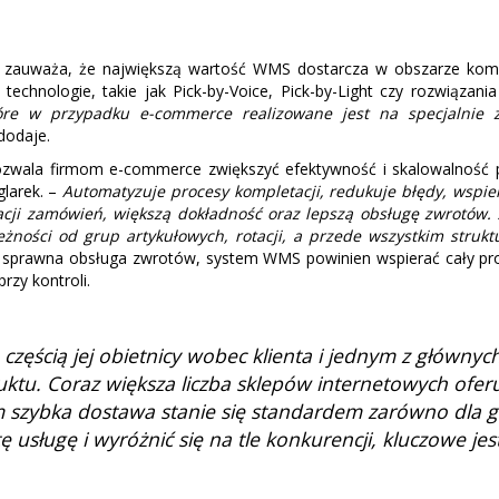
zauważa, że największą wartość WMS dostarcza w obszarze komple
echnologie, takie jak Pick-by-Voice, Pick-by-Light czy rozwiązani
re w przypadku e-commerce realizowane jest na specjalnie za
dodaje.
ozwala firmom e-commerce zwiększyć efektywność i skalowalność
glarek. –
Automatyzuje procesy kompletacji, redukuje błędy, wspie
zacji zamówień, większą dokładność oraz lepszą obsługę zwrotów
ależności od grup artykułowych, rotacji, a przede wszystkim str
t sprawna obsługa zwrotów, system WMS powinien wspierać cały proc
rzy kontroli.
 częścią jej obietnicy wobec klienta i jednym z główny
uktu. Coraz większa liczba sklepów internetowych ofe
em szybka dostawa stanie się standardem zarówno dla 
usługę i wyróżnić się na tle konkurencji, kluczowe jes