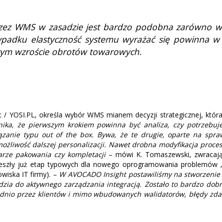
ez WMS w zasadzie jest bardzo podobna zarówno w o
adku elastyczność systemu wyrażać się powinna w je
cym wzroście obrotów towarowych.
 YOSI.PL, określa wybór WMS mianem decyzji strategicznej, która 
ika, że pierwszym krokiem powinna być analiza, czy potrzebu
ązanie typu out of the box. Bywa, że te drugie, oparte na spra
 możliwość dalszej personalizacji. Nawet drobna modyfikacja proc
arze pakowania czy kompletacji
– mówi K. Tomaszewski, zwracają
eszły już etap typowych dla nowego oprogramowania problemów „wi
wiska IT firmy). –
W AVOCADO Insight postawiliśmy na stworzenie pl
zia do aktywnego zarządzania integracją. Zostało to bardzo dobr
nio przez klientów i mimo wbudowanych walidatorów, błędy zdar