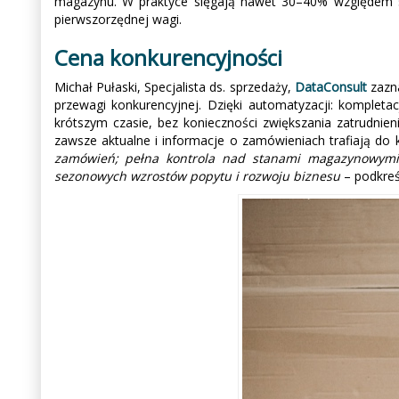
magazynu. W praktyce sięgają nawet 30–40% względem s
pierwszorzędnej wagi.
Cena konkurencyjności
Michał Pułaski, Specjalista ds. sprzedaży,
DataConsult
zazna
przewagi konkurencyjnej. Dzięki automatyzacji: kompl
krótszym czasie, bez konieczności zwiększania zatrudnie
zawsze aktualne i informacje o zamówieniach trafiają do 
zamówień; pełna kontrola nad stanami magazynowymi; n
sezonowych wzrostów popytu i rozwoju biznesu
– podkreśl