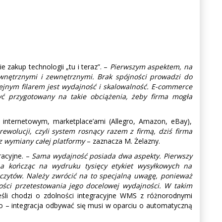
zakup technologii „tu i teraz”. –
Pierwszym aspektem, na
nętrznymi i zewnętrznymi. Brak spójności prowadzi do
ejnym filarem jest wydajność i skalowalność. E-commerce
ć przygotowany na takie obciążenia, żeby firma mogła
nternetowym, marketplace’ami (Allegro, Amazon, eBay),
ewolucji, czyli system rosnący razem z firmą, dziś firma
ez wymiany całej platformy
– zaznacza M. Żelazny.
acyjne. –
Sama wydajność posiada dwa aspekty. Pierwszy
 a kończąc na wydruku tysięcy etykiet wysyłkowych na
czytów. Należy zwrócić na to specjalną uwagę, ponieważ
ci przetestowania jego docelowej wydajności. W takim
śli chodzi o zdolności integracyjne WMS z różnorodnymi
go – integracja odbywać się musi w oparciu o automatyczną