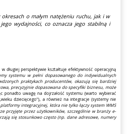
kresach o małym natężeniu ruchu, jak i w
go wydajności, co oznacza jego stabilną i
w długiej perspektywie kształtuje efektywność operacyjną
jemy systemu w pełni dopasowanego do indywidualnych
wdzonych praktykach producentów, okazują się bardziej
esowa, precyzyjnie dopasowana do specyfiki biznesu, może
c ponadto uwagę na dojrzałość systemu (warto wybierać
eku dziecięcego”), a również na integracje (systemy nie
atformy integracyjnej, która nie tylko łączy system WMS
ze przyjęte przez użytkowników, szczególnie w branży e-
zają się stosunkowo często (np. dane adresowe, numery