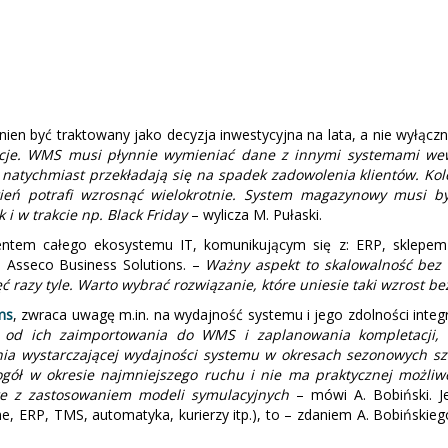
 być traktowany jako decyzja inwestycyjna na lata, a nie wyłącznie 
acje. WMS musi płynnie wymieniać dane z innymi systemami wew
natychmiast przekładają się na spadek zadowolenia klientów. Kol
wień potrafi wzrosnąć wielokrotnie. System magazynowy musi by
i w trakcie np. Black Friday
– wylicza M. Pułaski.
tem całego ekosystemu IT, komunikującym się z: ERP, sklepem i
el Asseco Business Solutions. –
Ważny aspekt to skalowalność bez r
 razy tyle. Warto wybrać rozwiązanie, które uniesie taki wzrost b
ms
, zwraca uwagę m.in. na wydajność systemu i jego zdolności integr
y od ich zaimportowania do WMS i zaplanowania kompletacji,
ia wystarczającej wydajności systemu w okresach sezonowych sz
ł w okresie najmniejszego ruchu i nie ma praktycznej możliwoś
e z zastosowaniem modeli symulacyjnych
– mówi A. Bobiński. Je
e, ERP, TMS, automatyka, kurierzy itp.), to – zdaniem A. Bobińskie