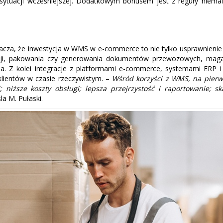
ytuacji wcześniejszej. Dodatkowym bonusem jest z reguły niemal
cza, że inwestycja w WMS w e-commerce to nie tylko usprawnienie
etacji, pakowania czy generowania dokumentów przewozowych, mag
nia. Z kolei integracje z platformami e-commerce, systemami ERP 
klientów w czasie rzeczywistym. –
Wśród korzyści z WMS, na pierws
iższe koszty obsługi; lepsza przejrzystość i raportowanie; s
a M. Pułaski.