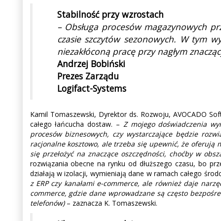
Stabilność przy wzrostach
– Obsługa procesów magazynowych prz
czasie szczytów sezonowych. W tym wyp
niezakłóconą pracę przy nagłym znaczą
Andrzej Bobiński
Prezes Zarządu
Logifact-Systems
Kamil Tomaszewski, Dyrektor ds. Rozwoju, AVOCADO Soft /
całego łańcucha dostaw. –
Z mojego doświadczenia wyn
procesów biznesowych, czy wystarczające będzie rozwi
racjonalne kosztowo, ale trzeba się upewnić, że oferują
się przełożyć na znaczące oszczędności, choćby w obsz
rozwiązania obecne na rynku od dłuższego czasu, bo prz
działają w izolacji, wymieniają dane w ramach całego środo
z ERP czy kanałami e-commerce, ale również daje narzęd
commerce, gdzie dane wprowadzane są często bezpośred
telefonów)
– zaznacza K. Tomaszewski.