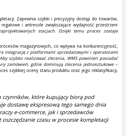
tacji. Zapewnia szybki i precyzyjny dostęp do towarów,
a regałowe i antresole zwiększające wydajność przestrzeni
projektowanych stacjach. Dzięki temu proces zostaje
 procesów magazynowych, co wpływa na konkurencyjność,
ra integrację z platformami sprzedażowymi i operatorami
. Aby szybko realizować zlecenia, WMS powinien posiadać
uktury zamówień, gdzie dominują zlecenia jednosztukowe
–
es szybkiej oceny stanu produktu oraz jego reklasyfikacji,
ch czynników, które kupujący biorą pod
ruje dostawę ekspresową tego samego dnia
graczy e-commerce, jak i sprzedawców
t oszczędzanie czasu w procesie kompletacji