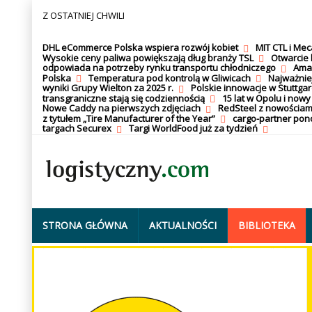
Z OSTATNIEJ CHWILI
DHL eCommerce Polska wspiera rozwój kobiet
MIT CTL i Me
Wysokie ceny paliwa powiększają dług branży TSL
Otwarcie 
odpowiada na potrzeby rynku transportu chłodniczego
Amaz
Polska
Temperatura pod kontrolą w Gliwicach
Najważnie
wyniki Grupy Wielton za 2025 r.
Polskie innowacje w Stuttgar
transgraniczne stają się codziennością
15 lat w Opolu i nowy
Nowe Caddy na pierwszych zdjęciach
RedSteel z nowościam
z tytułem „Tire Manufacturer of the Year”
cargo-partner po
targach Securex
Targi WorldFood już za tydzień
STRONA GŁÓWNA
AKTUALNOŚCI
BIBLIOTEKA