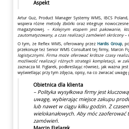
Aspekt
Artur Guz, Product Manager Systemy WMS, IBCS Poland, 
wspiera różne metody zbiórki oraz integruje nowoczesne t
magazynowej. –
Kolejnym etapem jest pakowanie, któ
zautomatyzowany, a czas realizacji zamówień skrócony
– 
O tym, że Reflex WMS, oferowany przez
Hardis Group
, p
przekonuje też Senior WMS Consultant tej firmy, Marcin Fi
logistycznymi. Firma może oferować krótsze czasy reali
możliwość realizacji różnych strategii kompletacji, w z
zaznacza M. Figlarek, podkreślając również, jak ważna jes
wyświetlając przy tym zdjęcia, opisy, na co zwracać uwagę p
Obietnica dla klienta
– Polityka wysyłkowa firmy jest kluczową
uwagę, wybierając miejsce zakupu prod
lub nawet w ciągu kilku godzin. Z czas
wielokanałowych. Aby móc zaoferować tę 
zamówień.
Marcin Figlarek