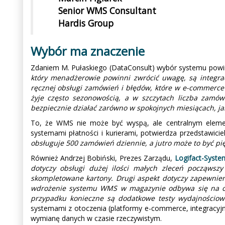
Senior WMS Consultant
Hardis Group
Wybór ma znaczenie
Zdaniem M. Pułaskiego (DataConsult) wybór systemu powinien
który menadżerowie powinni zwrócić uwagę, są integr
ręcznej obsługi zamówień i błędów, które w e-commerce 
żyje często sezonowością, a w szczytach liczba zamó
bezpiecznie działać zarówno w spokojnych miesiącach, jak 
To, że WMS nie może być wyspą, ale centralnym elemen
systemami płatności i kurierami, potwierdza przedstawici
obsługuje 500 zamówień dziennie, a jutro może to być pięć
Również Andrzej Bobiński, Prezes Zarządu,
Logifact-Syste
dotyczy obsługi dużej ilości małych zleceń począwsz
skompletowane kartony. Drugi aspekt dotyczy zapewnien
wdrożenie systemu WMS w magazynie odbywa się na ogó
przypadku konieczne są dodatkowe testy wydajnościow
systemami z otoczenia (platformy e-commerce, integracyjn
wymianę danych w czasie rzeczywistym.