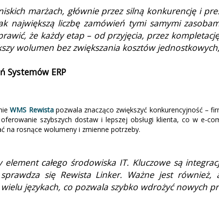
skich marżach, głównie przez silną konkurencję i pre
 jak największą liczbę zamówień tymi samymi zasoba
wić, że każdy etap – od przyjęcia, przez kompletację,
ększy wolumen bez zwiększania kosztów jednostkowych
żeń Systemów ERP
nie
WMS Rewista
pozwala znacząco zwiększyć konkurencyjność – fir
st oferowanie szybszych dostaw i lepszej obsługi klienta, co w e-
ać na rosnące wolumeny i zmienne potrzeby.
y element całego środowiska IT. Kluczowe są integrac
e sprawdza się Rewista Linker. Ważne jest również,
w wielu językach, co pozwala szybko wdrożyć nowych p