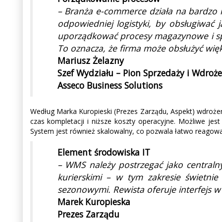
– Branża e-commerce działa na bardzo ni
odpowiedniej logistyki, by obsługiwać
uporządkować procesy magazynowe i spra
To oznacza, że firma może obsłużyć wi
Mariusz Żelazny
Szef Wydziału – Pion Sprzedaży i Wdro
Asseco Business Solutions
Według Marka Kuropieski (Prezes Zarządu, Aspekt) wdroże
czas kompletacji i niższe koszty operacyjne. Możliwe je
System jest również skalowalny, co pozwala łatwo reagow
Element środowiska IT
– WMS należy postrzegać jako centraln
kurierskimi – w tym zakresie świetni
sezonowymi. Rewista oferuje interfejs 
Marek Kuropieska
Prezes Zarządu