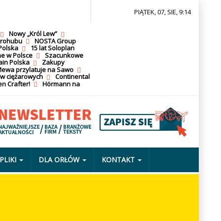
PIĄTEK, 07, SIE, 9:14
Nowy „Król Lew”
krohubu
NOSTA Group
Polska
15 lat Soloplan
ne w Polsce
Szacunkowe
ain Polska
Zakupy
ewa przylatuje na Sawo
ów ciężarowych
Continental
n Crafter!
Hörmann na
PLIKI
DLA ORŁÓW
KONTAKT