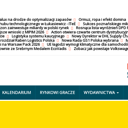
calux na drodze do optymalizacji zapasów
Ormuz, ropa i efekt domina
hubu technologicznego w Łukasiewicz - ITeE
Sukces poznańskiego mi
on zainwestuje miliardy w polski rynek
Rosnąca lista wyróżnień DPD 
jsze wnioski z MIPIM 2026
Action otwiera czwarte centrum dystrybucyj
cie
Logistyka systemu kaucyjnego
Nowy Dyrektor w DHL Supply Ch
 rozdział Raben Logistics Polska
Nowa Rada GS1 Polska wybrana
M
i na Warsaw Pack 2026
UE łagodzi wymogi klimatyczne dla samochod
nownie ze Srebrnym Medalem EcoVadis
Zobacz jak powstaje Volkswage
KALENDARIUM
RYNKOWI GRACZE
WYDAWNICTWA