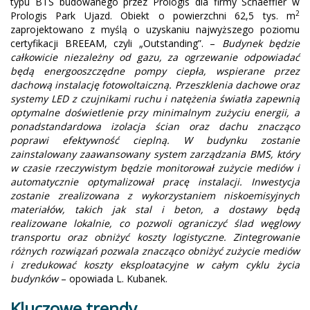
typu BTS budowanego przez Prologis dla firmy Schaeffler w
2
Prologis Park Ujazd. Obiekt o powierzchni 62,5 tys. m
zaprojektowano z myślą o uzyskaniu najwyższego poziomu
certyfikacji BREEAM, czyli „Outstanding”. –
Budynek będzie
całkowicie niezależny od gazu, za ogrzewanie odpowiadać
będą energooszczędne pompy ciepła, wspierane przez
dachową instalację fotowoltaiczną. Przeszklenia dachowe oraz
systemy LED z czujnikami ruchu i natężenia światła zapewnią
optymalne doświetlenie przy minimalnym zużyciu energii, a
ponadstandardowa izolacja ścian oraz dachu znacząco
poprawi efektywność cieplną. W budynku zostanie
zainstalowany zaawansowany system zarządzania BMS, który
w czasie rzeczywistym będzie monitorował zużycie mediów i
automatycznie optymalizował pracę instalacji. Inwestycja
zostanie zrealizowana z wykorzystaniem niskoemisyjnych
materiałów, takich jak stal i beton, a dostawy będą
realizowane lokalnie, co pozwoli ograniczyć ślad węglowy
transportu oraz obniżyć koszty logistyczne. Zintegrowanie
różnych rozwiązań pozwala znacząco obniżyć zużycie mediów
i zredukować koszty eksploatacyjne w całym cyklu życia
budynków
– opowiada L. Kubanek.
Kluczowe trendy