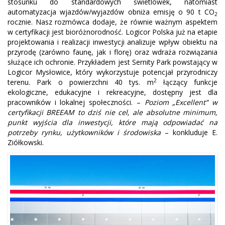
stosunku do standardowych świetlówek, natomiast
automatyzacja wjazdów/wyjazdów obniża emisję o 90 t CO
2
rocznie. Nasz rozmówca dodaje, że równie ważnym aspektem
w certyfikacji jest bioróżnorodność. Logicor Polska już na etapie
projektowania i realizacji inwestycji analizuje wpływ obiektu na
przyrodę (zarówno faunę, jak i florę) oraz wdraża rozwiązania
służące ich ochronie. Przykładem jest Sernity Park powstający w
Logicor Mysłowice, który wykorzystuje potencjał przyrodniczy
2
terenu. Park o powierzchni 40 tys. m
łączący funkcje
ekologiczne, edukacyjne i rekreacyjne, dostępny jest dla
pracowników i lokalnej społeczności. –
Poziom „Excellent” w
certyfikacji BREEAM to dziś nie cel, ale absolutne minimum,
punkt wyjścia dla inwestycji, które mają odpowiadać na
potrzeby rynku, użytkowników i środowiska
– konkluduje E.
Ziółkowski.