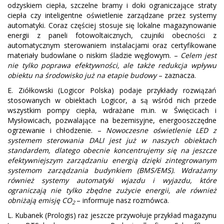
odzyskiem ciepła, szczelne bramy i doki ograniczające straty
ciepła czy inteligentne oświetlenie zarządzane przez systemy
automatyki. Coraz częściej stosuje się lokalne magazynowanie
energii z paneli fotowoltaicznych, czujniki obecności z
automatycznym sterowaniem instalacjami oraz certyfikowane
materiały budowlane o niskim śladzie węglowym. –
Celem jest
nie tylko poprawa efektywności, ale także redukcja wpływu
obiektu na środowisko już na etapie budowy
– zaznacza.
E. Ziółkowski (Logicor Polska) podaje przykłady rozwiązań
stosowanych w obiektach Logicor, a są wśród nich przede
wszystkim pompy ciepła, wdrażane m.in. w Święcicach i
Mysłowicach, pozwalające na bezemisyjne, energooszczędne
ogrzewanie i chłodzenie. –
Nowoczesne oświetlenie LED z
systemem sterowania DALI jest już w naszych obiektach
standardem, dlatego obecnie koncentrujemy się na jeszcze
efektywniejszym zarządzaniu energią dzięki zintegrowanym
systemom zarządzania budynkiem (BMS/EMS). Wdrażamy
również systemy automatyki wjazdu i wyjazdu, które
ograniczają nie tylko zbędne zużycie energii, ale również
obniżają emisję CO
– informuje nasz rozmówca.
2
L. Kubanek (Prologis) raz jeszcze przywołuje przykład magazynu