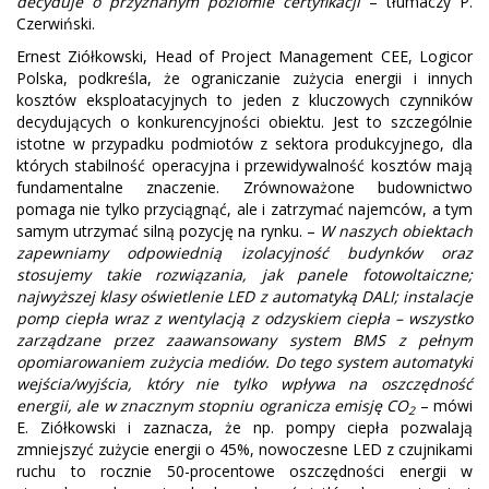
decyduje o przyznanym poziomie certyfikacji
– tłumaczy P.
Czerwiński.
Ernest Ziółkowski, Head of Project Management CEE, Logicor
Polska, podkreśla, że ograniczanie zużycia energii i innych
kosztów eksploatacyjnych to jeden z kluczowych czynników
decydujących o konkurencyjności obiektu. Jest to szczególnie
istotne w przypadku podmiotów z sektora produkcyjnego, dla
których stabilność operacyjna i przewidywalność kosztów mają
fundamentalne znaczenie. Zrównoważone budownictwo
pomaga nie tylko przyciągnąć, ale i zatrzymać najemców, a tym
samym utrzymać silną pozycję na rynku. –
W naszych obiektach
zapewniamy odpowiednią izolacyjność budynków oraz
stosujemy takie rozwiązania, jak panele fotowoltaiczne;
najwyższej klasy oświetlenie LED z automatyką DALI; instalacje
pomp ciepła wraz z wentylacją z odzyskiem ciepła – wszystko
zarządzane przez zaawansowany system BMS z pełnym
opomiarowaniem zużycia mediów. Do tego system automatyki
wejścia/wyjścia, który nie tylko wpływa na oszczędność
energii, ale w znacznym stopniu ogranicza emisję CO
– mówi
2
E. Ziółkowski i zaznacza, że np. pompy ciepła pozwalają
zmniejszyć zużycie energii o 45%, nowoczesne LED z czujnikami
ruchu to rocznie 50-procentowe oszczędności energii w