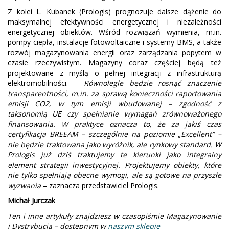
Z kolei L. Kubanek (Prologis) prognozuje dalsze dążenie do
maksymalnej efektywności energetycznej i niezależności
energetycznej obiektów. Wśród rozwiązań wymienia, m.in.
pompy ciepła, instalacje fotowoltaiczne i systemy BMS, a także
rozwój magazynowania energii oraz zarządzania popytem w
czasie rzeczywistym. Magazyny coraz częściej będą też
projektowane z myślą o pełnej integracji z infrastrukturą
elektromobilności. –
Równolegle będzie rosnąć znaczenie
transparentności, m.in. za sprawą konieczności raportowania
emisji CO2, w tym emisji wbudowanej – zgodność z
taksonomią UE czy spełnianie wymagań zrównoważonego
finansowania. W praktyce oznacza to, że za jakiś czas
certyfikacja BREEAM – szczególnie na poziomie „Excellent” –
nie będzie traktowana jako wyróżnik, ale rynkowy standard. W
Prologis już dziś traktujemy te kierunki jako integralny
element strategii inwestycyjnej. Projektujemy obiekty, które
nie tylko spełniają obecne wymogi, ale są gotowe na przyszłe
wyzwania
– zaznacza przedstawiciel Prologis.
Michał Jurczak
Ten i inne artykuły znajdziesz w czasopiśmie Magazynowanie
i Dystrybucja – dostępnym w
naszym sklepie