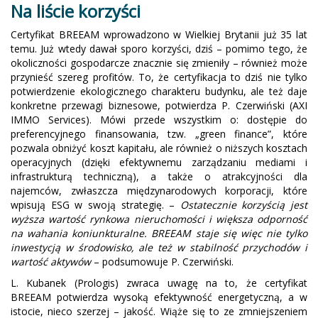
Na liście korzyści
Certyfikat BREEAM wprowadzono w Wielkiej Brytanii już 35 lat
temu. Już wtedy dawał sporo korzyści, dziś – pomimo tego, że
okoliczności gospodarcze znacznie się zmieniły – również może
przynieść szereg profitów. To, że certyfikacja to dziś nie tylko
potwierdzenie ekologicznego charakteru budynku, ale też daje
konkretne przewagi biznesowe, potwierdza P. Czerwiński (AXI
IMMO Services). Mówi przede wszystkim o: dostępie do
preferencyjnego finansowania, tzw. „green finance”, które
pozwala obniżyć koszt kapitału, ale również o niższych kosztach
operacyjnych (dzięki efektywnemu zarządzaniu mediami i
infrastrukturą techniczną), a także o atrakcyjności dla
najemców, zwłaszcza międzynarodowych korporacji, które
wpisują ESG w swoją strategię. –
Ostatecznie korzyścią jest
wyższa wartość rynkowa nieruchomości i większa odporność
na wahania koniunkturalne. BREEAM staje się więc nie tylko
inwestycją w środowisko, ale też w stabilność przychodów i
wartość aktywów
– podsumowuje P. Czerwiński.
L. Kubanek (Prologis) zwraca uwagę na to, że certyfikat
BREEAM potwierdza wysoką efektywność energetyczną, a w
istocie, nieco szerzej – jakość. Wiąże się to ze zmniejszeniem