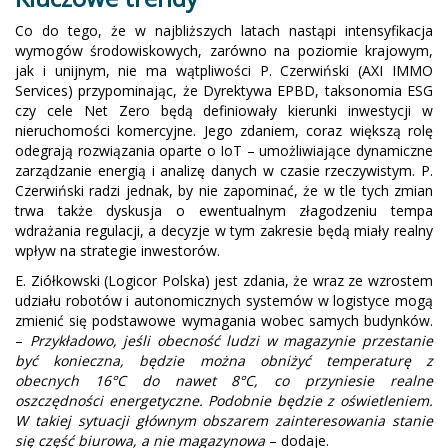
Co do tego, że w najbliższych latach nastąpi intensyfikacja
wymogów środowiskowych, zarówno na poziomie krajowym,
jak i unijnym, nie ma wątpliwości P. Czerwiński (AXI IMMO
Services) przypominając, że Dyrektywa EPBD, taksonomia ESG
czy cele Net Zero będą definiowały kierunki inwestycji w
nieruchomości komercyjne. Jego zdaniem, coraz większą rolę
odegrają rozwiązania oparte o IoT – umożliwiające dynamiczne
zarządzanie energią i analizę danych w czasie rzeczywistym. P.
Czerwiński radzi jednak, by nie zapominać, że w tle tych zmian
trwa także dyskusja o ewentualnym złagodzeniu tempa
wdrażania regulacji, a decyzje w tym zakresie będą miały realny
wpływ na strategie inwestorów.
E. Ziółkowski (Logicor Polska) jest zdania, że wraz ze wzrostem
udziału robotów i autonomicznych systemów w logistyce mogą
zmienić się podstawowe wymagania wobec samych budynków.
–
Przykładowo, jeśli obecność ludzi w magazynie przestanie
być konieczna, będzie można obniżyć temperaturę z
obecnych 16°C do nawet 8°C, co przyniesie realne
oszczędności energetyczne. Podobnie będzie z oświetleniem.
W takiej sytuacji głównym obszarem zainteresowania stanie
się część biurowa, a nie magazynowa
– dodaje.