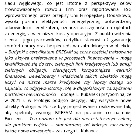
śladu węglowego, co jest istotne z perspektywy celów
zrównoważonego rozwoju firm oraz raportowania ESG
wprowadzonego przez przepisy Unii Europejskiej. Dodatkowo,
wysoki poziom efektywności energetycznej, potwierdzony
odpowiednim certyfikatem, oznacza oszczędność na opłatach
za energię, a więc niższe koszty operacyjne. Z punktu widzenia
klienta i jego pracowników, certyfikat stanowi też gwarancję
komfortu pracy oraz bezpieczeństwa zatrudnionych w obiekcie.
–
Budynki z certyfikatem BREEAM są coraz częściej traktowane
jako aktywa preferowane w procesach finansowania – mogą
kwalifikować się do tzw. zielonych linii kredytowych lub emisji
zielonych obligacji, oferujących korzystniejsze warunki
finansowe. Deweloperzy i właściciele takich obiektów mogą
liczyć na niższe marże kredytowe czy lepszy dostęp do
kapitału, co odgrywa istotną rolę w długofalowym zarządzaniu
portfelem nieruchomości
– dodaje L. Kubanek i przypomina, że
w 2021 r. w Prologis podjęto decyzję, aby wszystkie nowe
obiekty Prologis w Polsce były projektowane i realizowane tak,
aby spełniały wymogi BREEAM na poziomie co najmniej
Excellent. –
Ten poziom nie jest dla nas ostatecznym celem,
ale punktem wyjścia – standardem, od którego zaczynamy
każdą nową inwestycję
– zastrzega L. Kubanek.