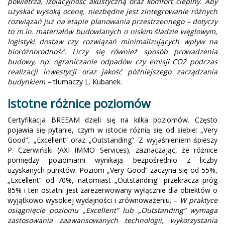
powietrza, izolacyjność akustyczną oraz komfort cieplny. Aby
uzyskać wysoką ocenę, niezbędne jest zintegrowanie różnych
rozwiązań już na etapie planowania przestrzennego – dotyczy
to m.in. materiałów budowlanych o niskim śladzie węglowym,
logistyki dostaw czy rozwiązań minimalizujących wpływ na
bioróżnorodność. Liczy się również sposób prowadzenia
budowy, np. ograniczanie odpadów czy emisji CO2 podczas
realizacji inwestycji oraz jakość późniejszego zarządzania
budynkiem
– tłumaczy L. Kubanek.
Istotne różnice poziomów
Certyfikacja BREEAM dzieli się na kilka poziomów. Często
pojawia się pytanie, czym w istocie różnią się od siebie: „Very
Good”, „Excellent” oraz „Outstanding”. Z wyjaśnieniem śpieszy
P. Czerwiński (AXI IMMO Services), zaznaczając, że różnice
pomiędzy poziomami wynikają bezpośrednio z liczby
uzyskanych punktów. Poziom „Very Good” zaczyna się od 55%,
„Excellent” od 70%, natomiast „Outstanding” przekracza próg
85% i ten ostatni jest zarezerwowany wyłącznie dla obiektów o
wyjątkowo wysokiej wydajności i zrównoważeniu. –
W praktyce
osiągnięcie poziomu „Excellent” lub „Outstanding” wymaga
zastosowania zaawansowanych technologii, wykorzystania