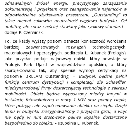
odnawialnych źródeł energii, precyzyjnego zarządzania
dokumentacją i projektem oraz zaangażowania najemców w
odpowiedzialne użytkowanie przestrzeni. „Outstanding” to
także niemal całkowita neutralność węglowa budynku. Cel
ambitny, ale coraz częściej stawiany jako rynkowy standard
–
dodaje P. Czerwiński.
To, że każdy wyższy poziom oznacza konieczność wdrożenia
bardziej zaawansowanych rozwiązań technologicznych,
materiałowych i operacyjnych, podkreśla L. Kubanek (Prologis).
Jako przykład podaje najnowszy obiekt, który powstaje w
Prologis Park Ujazd w województwie opolskim, a który
zaprojektowano tak, aby spełniał wymogi certyfikacji na
poziomie BREEAM Outstanding. –
Budynek będzie pełnił
funkcję centrum dystrybucji i kompletacji dla Schaeffler,
międzynarodowej firmy dostarczającej technologie z zakresu
mobilności. Obiekt będzie wyposażony między innymi w
instalację fotowoltaiczną o mocy 1 MW oraz pompy ciepła,
które pokryją całe zapotrzebowanie obiektu na ciepło. Dzięki
temu w budynku zrezygnowaliśmy z przyłącza gazu, a więc
nie będą w nim stosowane paliwa kopalne dostarczane
bezpośrednio do obiektu
– uzupełnia L. Kubanek.