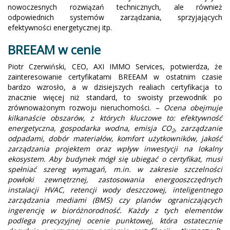
nowoczesnych rozwiązań technicznych, ale również
odpowiednich systemów zarządzania, sprzyjających
efektywności energetycznej itp.
BREEAM w cenie
Piotr Czerwiński, CEO, AXI IMMO Services, potwierdza, że
zainteresowanie certyfikatami BREEAM w ostatnim czasie
bardzo wzrosło, a w dzisiejszych realiach certyfikacja to
znacznie więcej niż standard, to swoisty przewodnik po
zrównoważonym rozwoju nieruchomości. –
Ocena obejmuje
kilkanaście obszarów, z których kluczowe to: efektywność
energetyczna, gospodarka wodna, emisja CO
, zarządzanie
2
odpadami, dobór materiałów, komfort użytkowników, jakość
zarządzania projektem oraz wpływ inwestycji na lokalny
ekosystem. Aby budynek mógł się ubiegać o certyfikat, musi
spełniać szereg wymagań, m.in. w zakresie szczelności
powłoki zewnętrznej, zastosowania energooszczędnych
instalacji HVAC, retencji wody deszczowej, inteligentnego
zarządzania mediami (BMS) czy planów ograniczających
ingerencję w bioróżnorodność. Każdy z tych elementów
podlega precyzyjnej ocenie punktowej, która ostatecznie