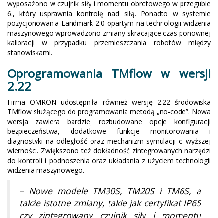
wyposażono w czujnik siły i momentu obrotowego w przegubie
6., który usprawnia kontrolę nad siłą. Ponadto w systemie
pozycjonowania Landmark 2.0 opartym na technologii widzenia
maszynowego wprowadzono zmiany skracające czas ponownej
kalibracji w przypadku przemieszczania robotów między
stanowiskami.
Oprogramowania TMflow w wersji
2.22
Firma OMRON udostępniła również wersję 2.22 środowiska
TMflow służącego do programowania metodą „no-code”. Nowa
wersja zawiera bardziej rozbudowane opcje konfiguracji
bezpieczeństwa, dodatkowe funkcje monitorowania i
diagnostyki na odległość oraz mechanizm symulacji o wyższej
wierności. Zwiększono też dokładność zintegrowanych narzędzi
do kontroli i podnoszenia oraz układania z użyciem technologii
widzenia maszynowego.
– Nowe modele TM30S, TM20S i TM6S, a
także istotne zmiany, takie jak certyfikat IP65
czy zintegrowany czujnik siły i momentu