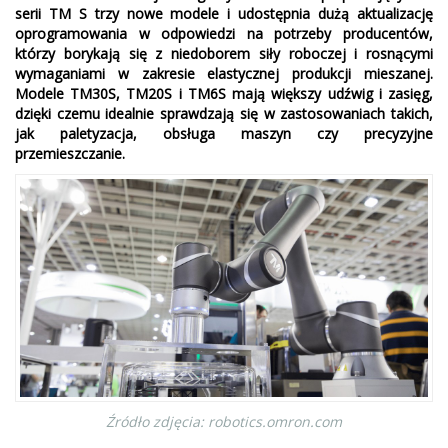
serii TM S trzy nowe modele i udostępnia dużą aktualizację
oprogramowania w odpowiedzi na potrzeby producentów,
którzy borykają się z niedoborem siły roboczej i rosnącymi
wymaganiami w zakresie elastycznej produkcji mieszanej.
Modele TM30S, TM20S i TM6S mają większy udźwig i zasięg,
dzięki czemu idealnie sprawdzają się w zastosowaniach takich,
jak paletyzacja, obsługa maszyn czy precyzyjne
przemieszczanie.
Źródło zdjęcia: robotics.omron.com