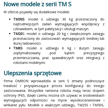
Nowe modele z serii TM S
W ofercie pojawiły się dodatkowe modele:
TM30S
: model o udźwigu 30 kg przeznaczony do
najtrudniejszych zadań wymagających współpracy z
człowiekiem, w tym paletyzacji i obsługi maszyn.
TM20
S: model o udźwigu 20 kg i zwiększonym zasięgu
przeznaczony do zastosowań wymagających średniej lub
dużej ładowności.
TM6S
: model o udźwigu 6 kg i dużym zasięgu
zoptymalizowany pod kątem precyzyjnego
przemieszczania, prac spawalniczych oraz integracji z
robotami mobilnymi.
Ulepszenia sprzętowe
Firma OMRON wprowadziła w serii S zmiany podnoszące
trwałość i przyspieszające proces konfiguracji do innego
zastosowania. Wszystkie ramiona robota mają teraz stopień
ochrony IP65, dzięki czemu można ich używać w środowiskach
wymagających odporności na mycie wysokociśnieniowe i
wnikanie pyłu. Modele o większym udźwigu, TM25S i TM30S,