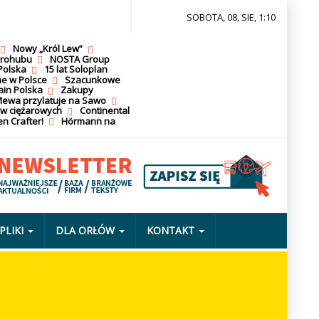
SOBOTA, 08, SIE, 1:10
Nowy „Król Lew”
krohubu
NOSTA Group
Polska
15 lat Soloplan
ne w Polsce
Szacunkowe
ain Polska
Zakupy
ewa przylatuje na Sawo
ów ciężarowych
Continental
n Crafter!
Hörmann na
PLIKI
DLA ORŁÓW
KONTAKT