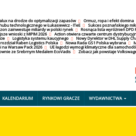
calux na drodze do optymalizacji zapasów
Ormuz, ropa i efekt domina
hubu technologicznego w Łukasiewicz - ITeE
Sukces poznańskiego mi
on zainwestuje miliardy w polski rynek
Rosnąca lista wyróżnień DPD 
jsze wnioski z MIPIM 2026
Action otwiera czwarte centrum dystrybucyj
cie
Logistyka systemu kaucyjnego
Nowy Dyrektor w DHL Supply Ch
 rozdział Raben Logistics Polska
Nowa Rada GS1 Polska wybrana
M
i na Warsaw Pack 2026
UE łagodzi wymogi klimatyczne dla samochod
nownie ze Srebrnym Medalem EcoVadis
Zobacz jak powstaje Volkswage
KALENDARIUM
RYNKOWI GRACZE
WYDAWNICTWA