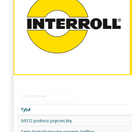
Filtr
tytułów
Tytuł
IVECO podnosi poprzeczkę
Testy homologacyjne nowego Griffina