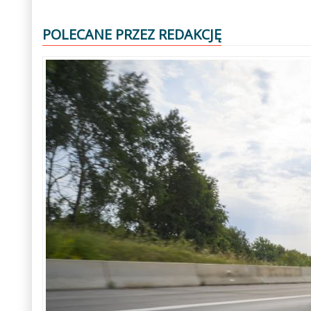
POLECANE PRZEZ REDAKCJĘ
Poprzedni
Następny