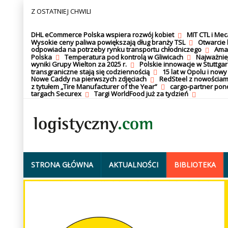
Z OSTATNIEJ CHWILI
DHL eCommerce Polska wspiera rozwój kobiet
MIT CTL i Me
Wysokie ceny paliwa powiększają dług branży TSL
Otwarcie 
odpowiada na potrzeby rynku transportu chłodniczego
Amaz
Polska
Temperatura pod kontrolą w Gliwicach
Najważnie
wyniki Grupy Wielton za 2025 r.
Polskie innowacje w Stuttgar
transgraniczne stają się codziennością
15 lat w Opolu i nowy
Nowe Caddy na pierwszych zdjęciach
RedSteel z nowościam
z tytułem „Tire Manufacturer of the Year”
cargo-partner po
targach Securex
Targi WorldFood już za tydzień
STRONA GŁÓWNA
AKTUALNOŚCI
BIBLIOTEKA