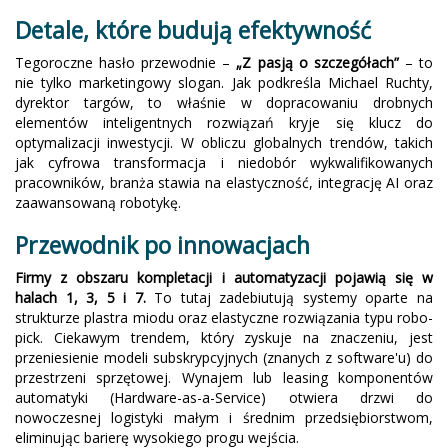
Detale, które budują efektywność
Tegoroczne hasło przewodnie –
„Z pasją o szczegółach”
– to
nie tylko marketingowy slogan. Jak podkreśla Michael Ruchty,
dyrektor targów, to właśnie w dopracowaniu drobnych
elementów inteligentnych rozwiązań kryje się klucz do
optymalizacji inwestycji. W obliczu globalnych trendów, takich
jak cyfrowa transformacja i niedobór wykwalifikowanych
pracowników, branża stawia na elastyczność, integrację AI oraz
zaawansowaną robotykę.
Przewodnik po innowacjach
Firmy z obszaru kompletacji i automatyzacji pojawią się w
halach 1, 3, 5 i 7.
To tutaj zadebiutują systemy oparte na
strukturze plastra miodu oraz elastyczne rozwiązania typu robo-
pick. Ciekawym trendem, który zyskuje na znaczeniu, jest
przeniesienie modeli subskrypcyjnych (znanych z software'u) do
przestrzeni sprzętowej. Wynajem lub leasing komponentów
automatyki (Hardware-as-a-Service) otwiera drzwi do
nowoczesnej logistyki małym i średnim przedsiębiorstwom,
eliminując barierę wysokiego progu wejścia.