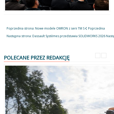
Poprzednia strona: Nowe modele OMRON z serii TM S
Poprzednia
Następna strona: Dassault Systèmes przedstawia SOLIDWORKS 2026
Nast
POLECANE PRZEZ REDAKCJĘ