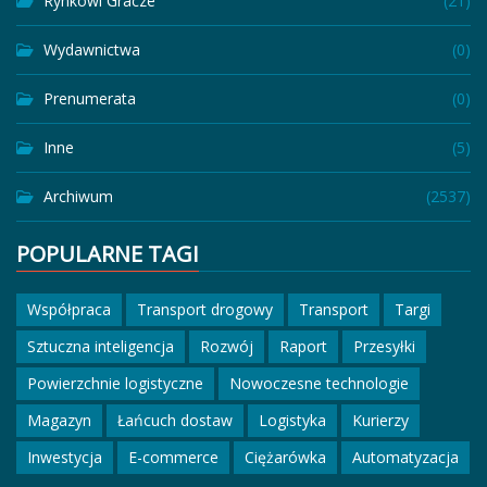
Rynkowi Gracze
(21)
Wydawnictwa
(0)
Prenumerata
(0)
Inne
(5)
Archiwum
(2537)
POPULARNE TAGI
Współpraca
Transport drogowy
Transport
Targi
Sztuczna inteligencja
Rozwój
Raport
Przesyłki
Powierzchnie logistyczne
Nowoczesne technologie
Magazyn
Łańcuch dostaw
Logistyka
Kurierzy
Inwestycja
E-commerce
Ciężarówka
Automatyzacja