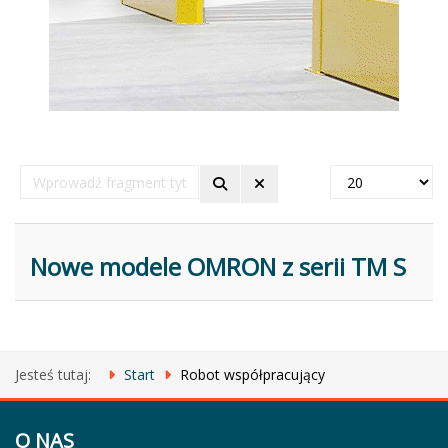
Wprowadź
Pokaż
fragment
#
tytułu
Nowe modele OMRON z serii TM S
Jesteś tutaj:
Start
Robot współpracujący
O NAS