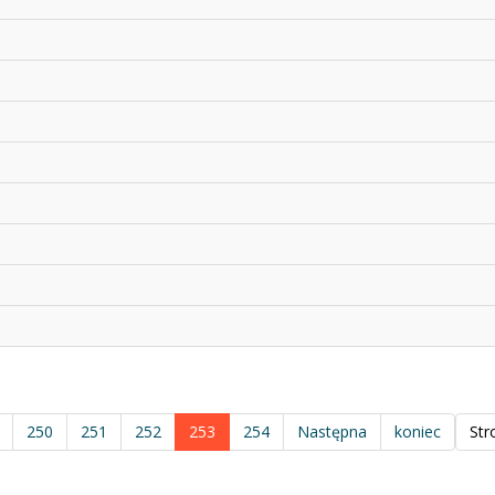
250
251
252
253
254
Następna
koniec
Str