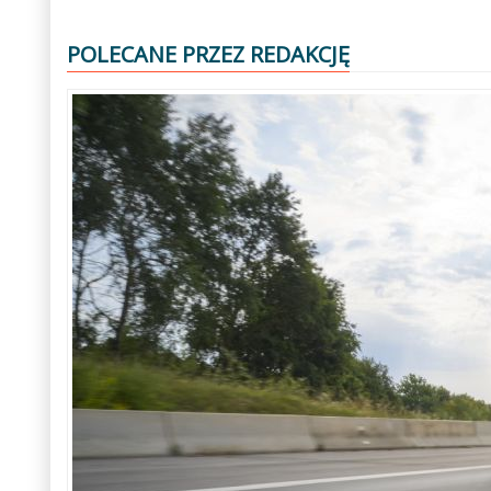
POLECANE PRZEZ REDAKCJĘ
Poprzedni
Następny