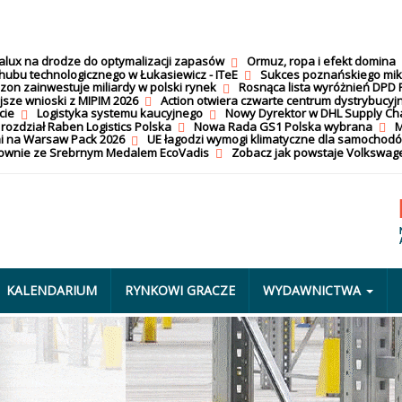
calux na drodze do optymalizacji zapasów
Ormuz, ropa i efekt domina
hubu technologicznego w Łukasiewicz - ITeE
Sukces poznańskiego mi
on zainwestuje miliardy w polski rynek
Rosnąca lista wyróżnień DPD 
jsze wnioski z MIPIM 2026
Action otwiera czwarte centrum dystrybucyj
cie
Logistyka systemu kaucyjnego
Nowy Dyrektor w DHL Supply Ch
 rozdział Raben Logistics Polska
Nowa Rada GS1 Polska wybrana
M
i na Warsaw Pack 2026
UE łagodzi wymogi klimatyczne dla samochod
nownie ze Srebrnym Medalem EcoVadis
Zobacz jak powstaje Volkswage
KALENDARIUM
RYNKOWI GRACZE
WYDAWNICTWA