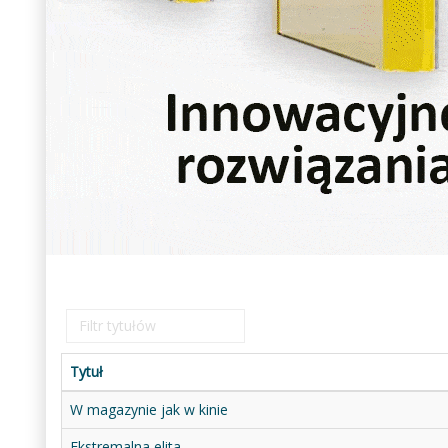
Filtr
tytułów
Tytuł
W magazynie jak w kinie
Ekstremalna elita