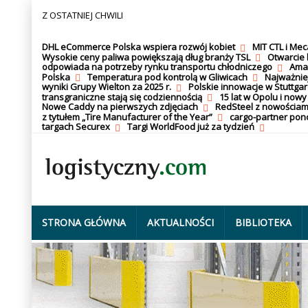
Z OSTATNIEJ CHWILI
DHL eCommerce Polska wspiera rozwój kobiet
MIT CTL i Me
Wysokie ceny paliwa powiększają dług branży TSL
Otwarcie 
odpowiada na potrzeby rynku transportu chłodniczego
Amaz
Polska
Temperatura pod kontrolą w Gliwicach
Najważnie
wyniki Grupy Wielton za 2025 r.
Polskie innowacje w Stuttgar
transgraniczne stają się codziennością
15 lat w Opolu i nowy
Nowe Caddy na pierwszych zdjęciach
RedSteel z nowościam
z tytułem „Tire Manufacturer of the Year”
cargo-partner po
targach Securex
Targi WorldFood już za tydzień
STRONA GŁÓWNA
AKTUALNOŚCI
BIBLIOTEKA