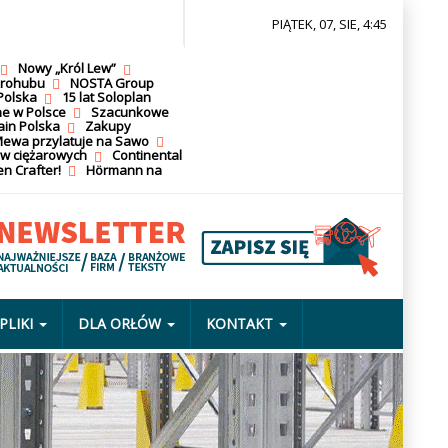
PIĄTEK, 07, SIE, 4:45
Nowy „Król Lew”
krohubu
NOSTA Group
Polska
15 lat Soloplan
ne w Polsce
Szacunkowe
ain Polska
Zakupy
ewa przylatuje na Sawo
ów ciężarowych
Continental
n Crafter!
Hörmann na
PLIKI
DLA ORŁÓW
KONTAKT