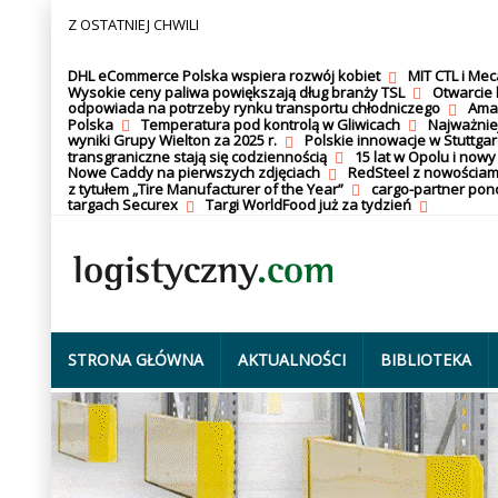
Z OSTATNIEJ CHWILI
DHL eCommerce Polska wspiera rozwój kobiet
MIT CTL i Me
Wysokie ceny paliwa powiększają dług branży TSL
Otwarcie 
odpowiada na potrzeby rynku transportu chłodniczego
Amaz
Polska
Temperatura pod kontrolą w Gliwicach
Najważnie
wyniki Grupy Wielton za 2025 r.
Polskie innowacje w Stuttgar
transgraniczne stają się codziennością
15 lat w Opolu i nowy
Nowe Caddy na pierwszych zdjęciach
RedSteel z nowościam
z tytułem „Tire Manufacturer of the Year”
cargo-partner po
targach Securex
Targi WorldFood już za tydzień
STRONA GŁÓWNA
AKTUALNOŚCI
BIBLIOTEKA