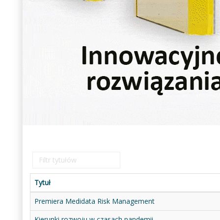
Filtr
tytułów
Tytuł
Premiera Medidata Risk Management
Kierunki rozwoju w czasach pandemii