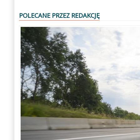
POLECANE PRZEZ REDAKCJĘ
Poprzedni
Następny