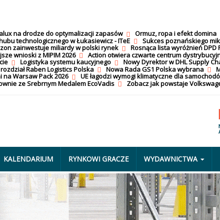
calux na drodze do optymalizacji zapasów
Ormuz, ropa i efekt domina
hubu technologicznego w Łukasiewicz - ITeE
Sukces poznańskiego mi
on zainwestuje miliardy w polski rynek
Rosnąca lista wyróżnień DPD 
jsze wnioski z MIPIM 2026
Action otwiera czwarte centrum dystrybucyj
cie
Logistyka systemu kaucyjnego
Nowy Dyrektor w DHL Supply Ch
 rozdział Raben Logistics Polska
Nowa Rada GS1 Polska wybrana
M
i na Warsaw Pack 2026
UE łagodzi wymogi klimatyczne dla samochod
nownie ze Srebrnym Medalem EcoVadis
Zobacz jak powstaje Volkswage
KALENDARIUM
RYNKOWI GRACZE
WYDAWNICTWA