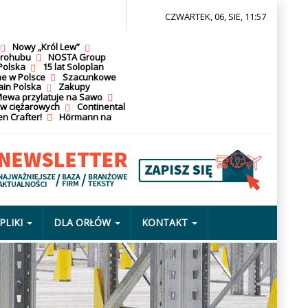
CZWARTEK, 06, SIE, 11:57
Nowy „Król Lew”
krohubu
NOSTA Group
Polska
15 lat Soloplan
ne w Polsce
Szacunkowe
ain Polska
Zakupy
ewa przylatuje na Sawo
ów ciężarowych
Continental
n Crafter!
Hörmann na
PLIKI
DLA ORŁÓW
KONTAKT