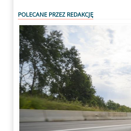
POLECANE PRZEZ REDAKCJĘ
Poprzedni
Następny