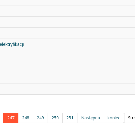
ektryfikacji
247
248
249
250
251
Następna
koniec
Str