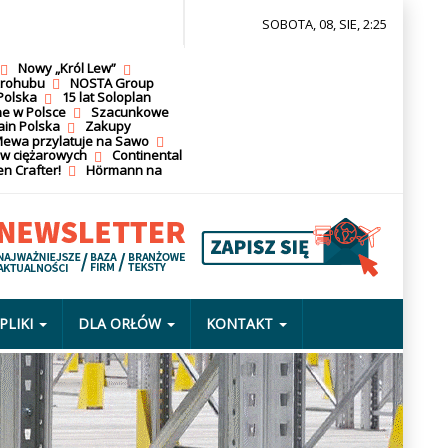
SOBOTA, 08, SIE, 2:25
Nowy „Król Lew”
krohubu
NOSTA Group
Polska
15 lat Soloplan
ne w Polsce
Szacunkowe
ain Polska
Zakupy
ewa przylatuje na Sawo
ów ciężarowych
Continental
n Crafter!
Hörmann na
PLIKI
DLA ORŁÓW
KONTAKT