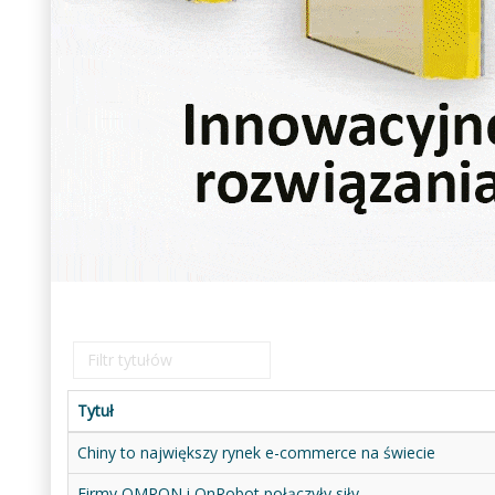
Filtr
tytułów
Tytuł
Chiny to największy rynek e-commerce na świecie
Firmy OMRON i OnRobot połączyły siły