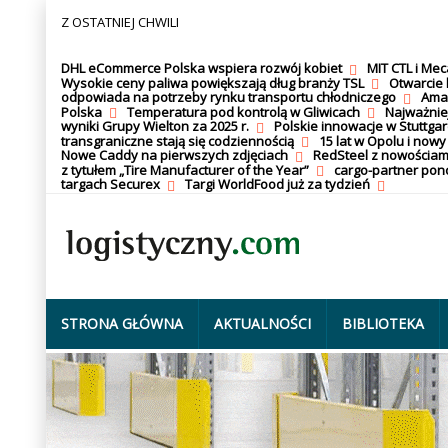
Z OSTATNIEJ CHWILI
DHL eCommerce Polska wspiera rozwój kobiet
MIT CTL i Me
Wysokie ceny paliwa powiększają dług branży TSL
Otwarcie 
odpowiada na potrzeby rynku transportu chłodniczego
Amaz
Polska
Temperatura pod kontrolą w Gliwicach
Najważnie
wyniki Grupy Wielton za 2025 r.
Polskie innowacje w Stuttgar
transgraniczne stają się codziennością
15 lat w Opolu i nowy
Nowe Caddy na pierwszych zdjęciach
RedSteel z nowościam
z tytułem „Tire Manufacturer of the Year”
cargo-partner po
targach Securex
Targi WorldFood już za tydzień
STRONA GŁÓWNA
AKTUALNOŚCI
BIBLIOTEKA