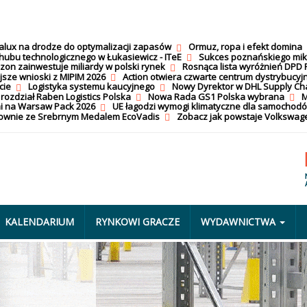
calux na drodze do optymalizacji zapasów
Ormuz, ropa i efekt domina
hubu technologicznego w Łukasiewicz - ITeE
Sukces poznańskiego mi
on zainwestuje miliardy w polski rynek
Rosnąca lista wyróżnień DPD 
jsze wnioski z MIPIM 2026
Action otwiera czwarte centrum dystrybucyj
cie
Logistyka systemu kaucyjnego
Nowy Dyrektor w DHL Supply Ch
 rozdział Raben Logistics Polska
Nowa Rada GS1 Polska wybrana
M
i na Warsaw Pack 2026
UE łagodzi wymogi klimatyczne dla samochod
nownie ze Srebrnym Medalem EcoVadis
Zobacz jak powstaje Volkswage
KALENDARIUM
RYNKOWI GRACZE
WYDAWNICTWA