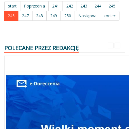
start
Poprzednia
241
242
243
244
245
246
247
248
249
250
Następna
koniec
POLECANE PRZEZ REDAKCJĘ