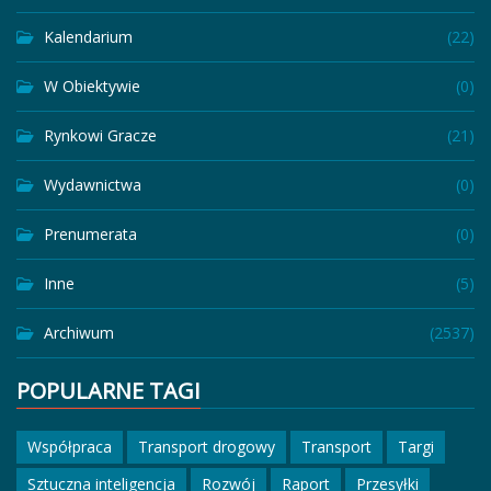
Kalendarium
(22)
W Obiektywie
(0)
Rynkowi Gracze
(21)
Wydawnictwa
(0)
Prenumerata
(0)
Inne
(5)
Archiwum
(2537)
POPULARNE TAGI
Współpraca
Transport drogowy
Transport
Targi
Sztuczna inteligencja
Rozwój
Raport
Przesyłki