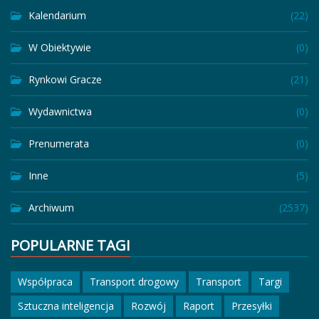
Kalendarium
(22)
W Obiektywie
(0)
Rynkowi Gracze
(21)
Wydawnictwa
(0)
Prenumerata
(0)
Inne
(5)
Archiwum
(2537)
POPULARNE TAGI
Współpraca
Transport drogowy
Transport
Targi
Sztuczna inteligencja
Rozwój
Raport
Przesyłki