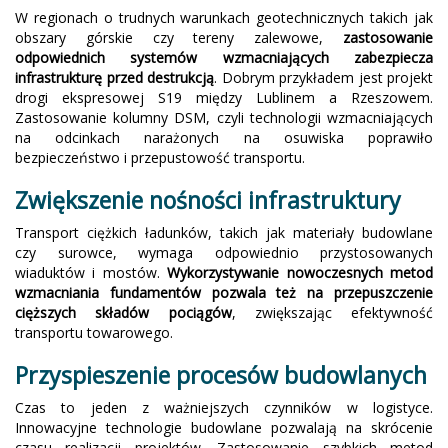
W regionach o trudnych warunkach geotechnicznych takich jak
obszary górskie czy tereny zalewowe,
zastosowanie
odpowiednich systemów wzmacniających zabezpiecza
infrastrukturę przed destrukcją
. Dobrym przykładem jest projekt
drogi ekspresowej S19 między Lublinem a Rzeszowem.
Zastosowanie kolumny DSM, czyli technologii wzmacniających
na odcinkach narażonych na osuwiska poprawiło
bezpieczeństwo i przepustowość transportu.
Zwiększenie nośności infrastruktury
Transport ciężkich ładunków, takich jak materiały budowlane
czy surowce, wymaga odpowiednio przystosowanych
wiaduktów i mostów.
Wykorzystywanie nowoczesnych metod
wzmacniania fundamentów pozwala też na przepuszczenie
cięższych składów pociągów
, zwiększając efektywność
transportu towarowego.
Przyspieszenie procesów budowlanych
Czas to jeden z ważniejszych czynników w logistyce.
Innowacyjne technologie budowlane pozwalają na skrócenie
czasu realizacji projektów. Zastosowanie szybkich metod