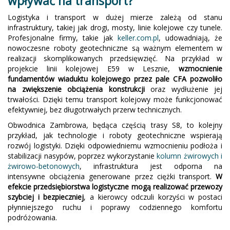
wpływać na transport?
Logistyka i transport w dużej mierze zależą od stanu
infrastruktury, takiej jak drogi, mosty, linie kolejowe czy tunele.
Profesjonalne firmy, takie jak
keller.com.pl
, udowadniają, że
nowoczesne roboty geotechniczne są ważnym elementem w
realizacji skomplikowanych przedsięwzięć. Na przykład w
projekcie linii kolejowej E59 w Lesznie,
wzmocnienie
fundamentów wiaduktu kolejowego przez pale CFA pozwoliło
na zwiększenie obciążenia konstrukcji
oraz wydłużenie jej
trwałości. Dzięki temu transport kolejowy może funkcjonować
efektywniej, bez długotrwałych przerw technicznych.
Obwodnica Zambrowa, będąca częścią trasy S8, to kolejny
przykład, jak technologie i roboty geotechniczne wspierają
rozwój logistyki. Dzięki odpowiedniemu wzmocnieniu podłoża i
stabilizacji nasypów, poprzez wykorzystanie
kolumn żwirowych i
żwirowo-betonowych
, infrastruktura jest odporna na
intensywne obciążenia generowane przez ciężki transport.
W
efekcie przedsiębiorstwa logistyczne mogą realizować przewozy
szybciej i bezpieczniej
, a kierowcy odczuli korzyści w postaci
płynniejszego ruchu i poprawy codziennego komfortu
podróżowania.