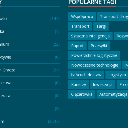
Y
POPULARNE TAGI
Współpraca
Transport dro
ości
(144)
Transport
Targi
eka
(1)
Sztuczna inteligencja
Rozw
arium
(22)
Raport
Przesyłki
Powierzchnie logistyczne
ktywie
(0)
Nowoczesne technologie
M
i Gracze
(21)
Łańcuch dostaw
Logistyka
ictwa
(0)
Kurierzy
Inwestycja
E-c
Ciężarówka
Automatyzacja
erata
(0)
(5)
um
(2537)