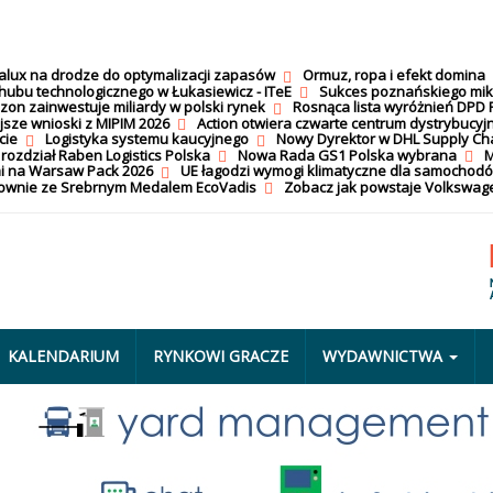
calux na drodze do optymalizacji zapasów
Ormuz, ropa i efekt domina
hubu technologicznego w Łukasiewicz - ITeE
Sukces poznańskiego mi
on zainwestuje miliardy w polski rynek
Rosnąca lista wyróżnień DPD 
jsze wnioski z MIPIM 2026
Action otwiera czwarte centrum dystrybucyj
cie
Logistyka systemu kaucyjnego
Nowy Dyrektor w DHL Supply Ch
 rozdział Raben Logistics Polska
Nowa Rada GS1 Polska wybrana
M
i na Warsaw Pack 2026
UE łagodzi wymogi klimatyczne dla samochod
nownie ze Srebrnym Medalem EcoVadis
Zobacz jak powstaje Volkswage
KALENDARIUM
RYNKOWI GRACZE
WYDAWNICTWA