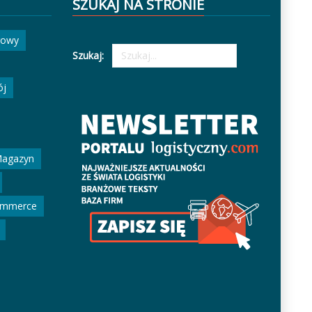
SZUKAJ NA STRONIE
gowy
Szukaj:
ój
agazyn
ommerce