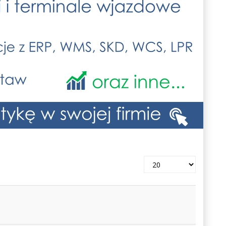
Pokaż
#