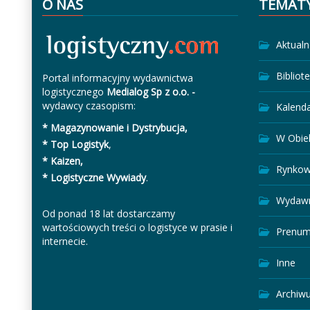
O NAS
TEMAT
Aktualn
Bibliot
Portal informacyjny wydawnictwa
logistycznego
Medialog Sp z o.o. -
wydawcy czasopism:
Kalend
* Magazynowanie i Dystrybucja,
W Obie
* Top Logistyk
,
* Kaizen,
Rynkow
* Logistyczne Wywiady
.
Wydawn
Od ponad 18 lat dostarczamy
wartościowych treści o logistyce w prasie i
Prenum
internecie.
Inne
Archiw