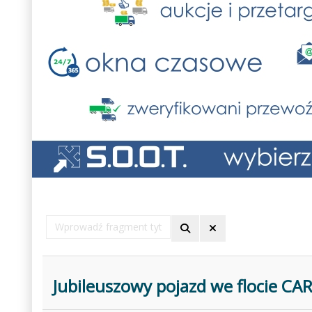
Wprowadź
fragment
tytułu
Jubileuszowy pojazd we flocie C