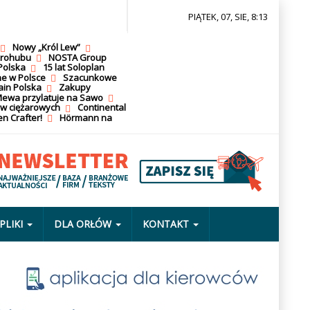
PIĄTEK, 07, SIE, 8:13
Nowy „Król Lew”
krohubu
NOSTA Group
Polska
15 lat Soloplan
ne w Polsce
Szacunkowe
ain Polska
Zakupy
ewa przylatuje na Sawo
ów ciężarowych
Continental
n Crafter!
Hörmann na
PLIKI
DLA ORŁÓW
KONTAKT