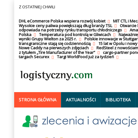
Z OSTATNIEJ CHWILI
DHL eCommerce Polska wspiera rozwój kobiet
MIT CTL i Me
Wysokie ceny paliwa powiększają dług branży TSL
Otwarcie 
odpowiada na potrzeby rynku transportu chłodniczego
Amaz
Polska
Temperatura pod kontrolą w Gliwicach
Najważnie
wyniki Grupy Wielton za 2025 r.
Polskie innowacje w Stuttgar
transgraniczne stają się codziennością
15 lat w Opolu i nowy
Nowe Caddy na pierwszych zdjęciach
RedSteel z nowościam
z tytułem „Tire Manufacturer of the Year”
cargo-partner po
targach Securex
Targi WorldFood już za tydzień
STRONA GŁÓWNA
AKTUALNOŚCI
BIBLIOTEKA