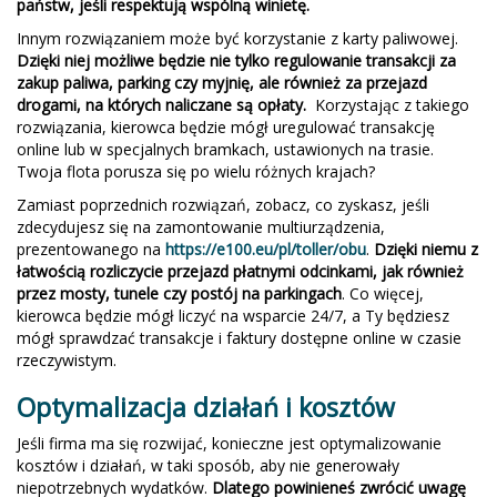
państw, jeśli respektują wspólną winietę.
Innym rozwiązaniem może być korzystanie z karty paliwowej.
Dzięki niej możliwe będzie nie tylko regulowanie transakcji za
zakup paliwa, parking czy myjnię, ale również za przejazd
drogami, na których naliczane są opłaty.
Korzystając z takiego
rozwiązania, kierowca będzie mógł uregulować transakcję
online lub w specjalnych bramkach, ustawionych na trasie.
Twoja flota porusza się po wielu różnych krajach?
Zamiast poprzednich rozwiązań, zobacz, co zyskasz, jeśli
zdecydujesz się na zamontowanie multiurządzenia,
prezentowanego na
https://e100.eu/pl/toller/obu
.
Dzięki niemu z
łatwością rozliczycie przejazd płatnymi odcinkami, jak również
przez mosty, tunele czy postój na parkingach
. Co więcej,
kierowca będzie mógł liczyć na wsparcie 24/7, a Ty będziesz
mógł sprawdzać transakcje i faktury dostępne online w czasie
rzeczywistym.
Optymalizacja działań i kosztów
Jeśli firma ma się rozwijać, konieczne jest optymalizowanie
kosztów i działań, w taki sposób, aby nie generowały
niepotrzebnych wydatków.
Dlatego powinieneś zwrócić uwagę