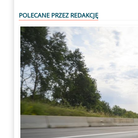
POLECANE PRZEZ REDAKCJĘ
Poprzedni
Następny