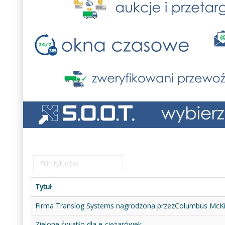
Filtr
tytułów
Tytuł
Firma Translog Systems nagrodzona przezColumbus McK
Zielone światło dla e-ciężarówek