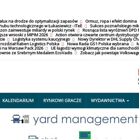
calux na drodze do optymalizacji zapasów
Ormuz, ropa i efekt domina
hubu technologicznego w Łukasiewicz - ITeE
Sukces poznańskiego mi
on zainwestuje miliardy w polski rynek
Rosnąca lista wyróżnień DPD 
jsze wnioski z MIPIM 2026
Action otwiera czwarte centrum dystrybucyj
cie
Logistyka systemu kaucyjnego
Nowy Dyrektor w DHL Supply Ch
 rozdział Raben Logistics Polska
Nowa Rada GS1 Polska wybrana
M
i na Warsaw Pack 2026
UE łagodzi wymogi klimatyczne dla samochod
nownie ze Srebrnym Medalem EcoVadis
Zobacz jak powstaje Volkswage
KALENDARIUM
RYNKOWI GRACZE
WYDAWNICTWA