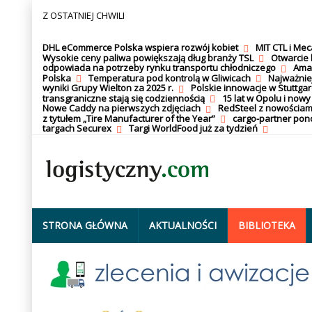
Z OSTATNIEJ CHWILI
DHL eCommerce Polska wspiera rozwój kobiet
MIT CTL i Me
Wysokie ceny paliwa powiększają dług branży TSL
Otwarcie 
odpowiada na potrzeby rynku transportu chłodniczego
Amaz
Polska
Temperatura pod kontrolą w Gliwicach
Najważnie
wyniki Grupy Wielton za 2025 r.
Polskie innowacje w Stuttgar
transgraniczne stają się codziennością
15 lat w Opolu i nowy
Nowe Caddy na pierwszych zdjęciach
RedSteel z nowościam
z tytułem „Tire Manufacturer of the Year”
cargo-partner po
targach Securex
Targi WorldFood już za tydzień
STRONA GŁÓWNA
AKTUALNOŚCI
BIBLIOTEKA