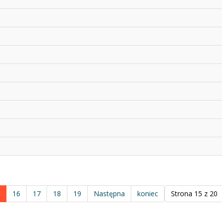
16
17
18
19
Następna
koniec
Strona 15 z 20