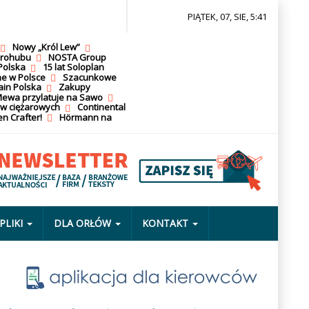
PIĄTEK, 07, SIE, 5:41
Nowy „Król Lew”
krohubu
NOSTA Group
Polska
15 lat Soloplan
ne w Polsce
Szacunkowe
ain Polska
Zakupy
ewa przylatuje na Sawo
ów ciężarowych
Continental
n Crafter!
Hörmann na
PLIKI
DLA ORŁÓW
KONTAKT