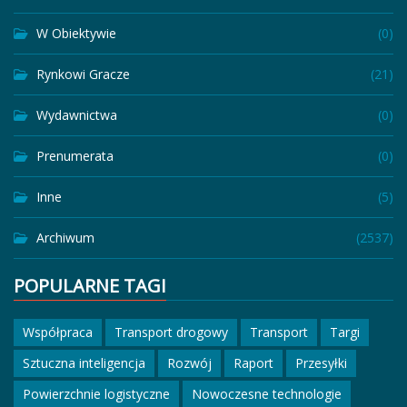
W Obiektywie
(0)
Rynkowi Gracze
(21)
Wydawnictwa
(0)
Prenumerata
(0)
Inne
(5)
Archiwum
(2537)
POPULARNE TAGI
Współpraca
Transport drogowy
Transport
Targi
Sztuczna inteligencja
Rozwój
Raport
Przesyłki
Powierzchnie logistyczne
Nowoczesne technologie