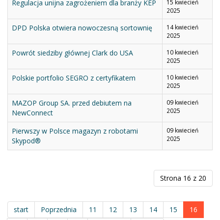
Regulacja unijna zagrożeniem dla branży KEP
15 kwiecień
2025
DPD Polska otwiera nowoczesną sortownię
14 kwiecień
2025
Powrót siedziby głównej Clark do USA
10 kwiecień
2025
Polskie portfolio SEGRO z certyfikatem
10 kwiecień
2025
MAZOP Group SA. przed debiutem na
09 kwiecień
2025
NewConnect
Pierwszy w Polsce magazyn z robotami
09 kwiecień
2025
Skypod®
Strona 16 z 20
start
Poprzednia
11
12
13
14
15
16