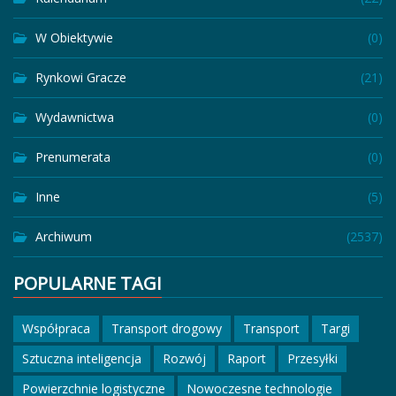
W Obiektywie
(0)
Rynkowi Gracze
(21)
Wydawnictwa
(0)
Prenumerata
(0)
Inne
(5)
Archiwum
(2537)
POPULARNE TAGI
Współpraca
Transport drogowy
Transport
Targi
Sztuczna inteligencja
Rozwój
Raport
Przesyłki
Powierzchnie logistyczne
Nowoczesne technologie