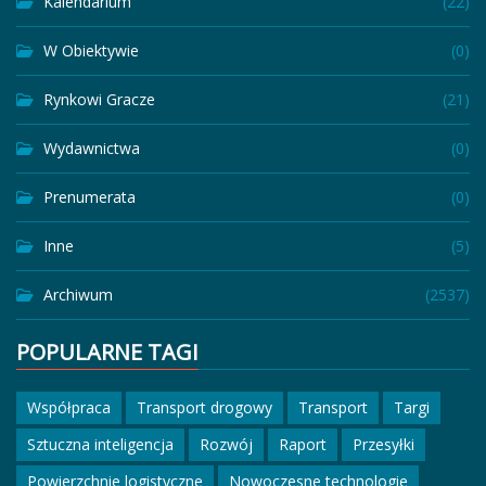
Kalendarium
(22)
W Obiektywie
(0)
Rynkowi Gracze
(21)
Wydawnictwa
(0)
Prenumerata
(0)
Inne
(5)
Archiwum
(2537)
POPULARNE TAGI
Współpraca
Transport drogowy
Transport
Targi
Sztuczna inteligencja
Rozwój
Raport
Przesyłki
Powierzchnie logistyczne
Nowoczesne technologie