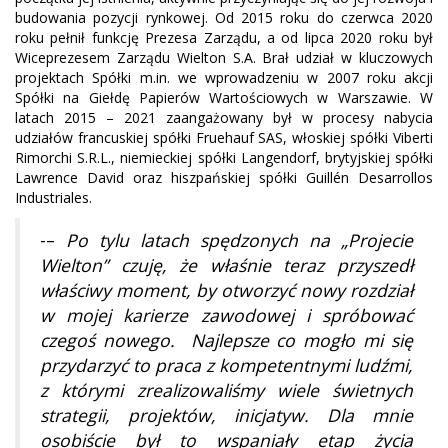
budowania pozycji rynkowej. Od 2015 roku do czerwca 2020
roku pełnił funkcję Prezesa Zarządu, a od lipca 2020 roku był
Wiceprezesem Zarządu Wielton S.A. Brał udział w kluczowych
projektach Spółki m.in. we wprowadzeniu w 2007 roku akcji
Spółki na Giełdę Papierów Wartościowych w Warszawie. W
latach 2015 – 2021 zaangażowany był w procesy nabycia
udziałów francuskiej spółki Fruehauf SAS, włoskiej spółki Viberti
Rimorchi S.R.L., niemieckiej spółki Langendorf, brytyjskiej spółki
Lawrence David oraz hiszpańskiej spółki Guillén Desarrollos
Industriales.
-–
Po tylu latach spędzonych na „Projecie
Wielton” czuję, że właśnie teraz przyszedł
właściwy moment,
by otworzyć nowy rozdział
w mojej karierze zawodowej i spróbować
czegoś nowego. Najlepsze co mogło mi się
przydarzyć to praca z kompetentnymi ludźmi,
z którymi zrealizowaliśmy wiele świetnych
strategii, projektów, inicjatyw. Dla mnie
osobiście był to wspaniały etap życia