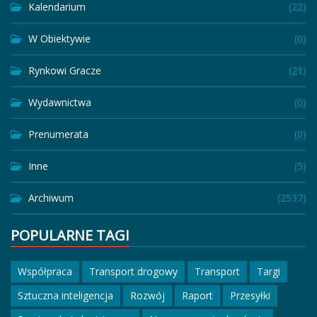
Kalendarium
(22)
W Obiektywie
(0)
Rynkowi Gracze
(21)
Wydawnictwa
(0)
Prenumerata
(0)
Inne
(5)
Archiwum
(2537)
POPULARNE TAGI
Współpraca
Transport drogowy
Transport
Targi
Sztuczna inteligencja
Rozwój
Raport
Przesyłki