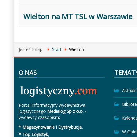
Wielton na MT TSL w Warszawie
Jesteś tutaj:
Start
Wielton
O NAS
TEMAT
Aktualn
Bibliot
Portal informacyjny wydawnictwa
logistycznego
Medialog Sp z o.o. -
wydawcy czasopism:
Kalend
* Magazynowanie i Dystrybucja,
W Obie
* Top Logistyk
,