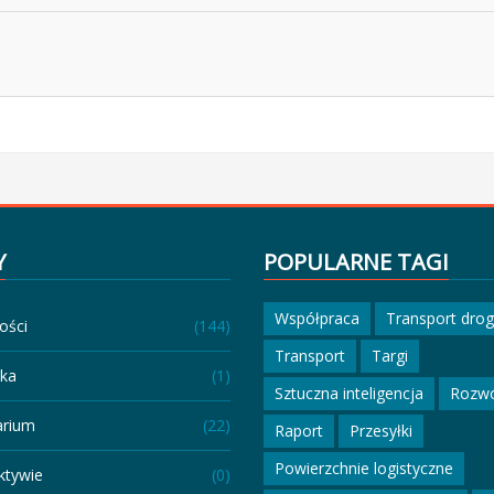
Y
POPULARNE TAGI
Współpraca
Transport dro
ości
(144)
Transport
Targi
eka
(1)
Sztuczna inteligencja
Rozw
arium
(22)
Raport
Przesyłki
Powierzchnie logistyczne
ktywie
(0)