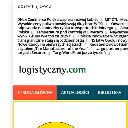
Z OSTATNIEJ CHWILI
DHL eCommerce Polska wspiera rozwój kobiet
MIT CTL i Me
Wysokie ceny paliwa powiększają dług branży TSL
Otwarcie 
odpowiada na potrzeby rynku transportu chłodniczego
Amaz
Polska
Temperatura pod kontrolą w Gliwicach
Najważnie
wyniki Grupy Wielton za 2025 r.
Polskie innowacje w Stuttgar
transgraniczne stają się codziennością
15 lat w Opolu i nowy
Nowe Caddy na pierwszych zdjęciach
RedSteel z nowościam
z tytułem „Tire Manufacturer of the Year”
cargo-partner po
targach Securex
Targi WorldFood już za tydzień
STRONA GŁÓWNA
AKTUALNOŚCI
BIBLIOTEKA