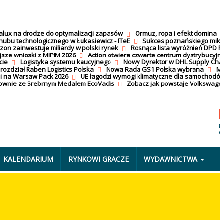
calux na drodze do optymalizacji zapasów
Ormuz, ropa i efekt domina
hubu technologicznego w Łukasiewicz - ITeE
Sukces poznańskiego mi
on zainwestuje miliardy w polski rynek
Rosnąca lista wyróżnień DPD 
jsze wnioski z MIPIM 2026
Action otwiera czwarte centrum dystrybucyj
cie
Logistyka systemu kaucyjnego
Nowy Dyrektor w DHL Supply Ch
 rozdział Raben Logistics Polska
Nowa Rada GS1 Polska wybrana
M
i na Warsaw Pack 2026
UE łagodzi wymogi klimatyczne dla samochod
nownie ze Srebrnym Medalem EcoVadis
Zobacz jak powstaje Volkswage
KALENDARIUM
RYNKOWI GRACZE
WYDAWNICTWA