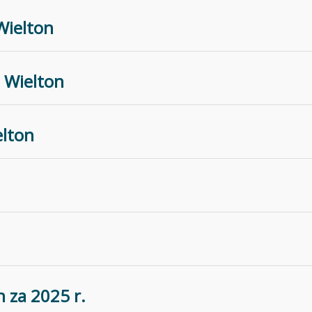
Wielton
 Wielton
lton
 za 2025 r.