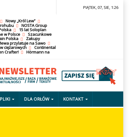
PIĄTEK, 07, SIE, 1:26
Nowy „Król Lew”
krohubu
NOSTA Group
Polska
15 lat Soloplan
ne w Polsce
Szacunkowe
ain Polska
Zakupy
ewa przylatuje na Sawo
ów ciężarowych
Continental
n Crafter!
Hörmann na
PLIKI
DLA ORŁÓW
KONTAKT