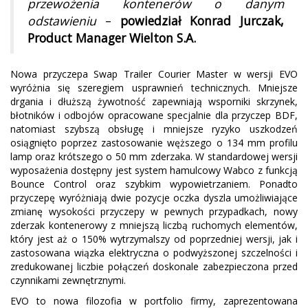
przewożenia kontenerów o danym
odstawieniu
–
powiedział Konrad Jurczak,
Product Manager Wielton S.A.
Nowa przyczepa Swap Trailer Courier Master w wersji EVO
wyróżnia się szeregiem usprawnień technicznych. Mniejsze
drgania i dłuższą żywotność zapewniają wsporniki skrzynek,
błotników i odbojów opracowane specjalnie dla przyczep BDF,
natomiast szybszą obsługę i mniejsze ryzyko uszkodzeń
osiągnięto poprzez zastosowanie węższego o 134 mm profilu
lamp oraz krótszego o 50 mm zderzaka. W standardowej wersji
wyposażenia dostępny jest system hamulcowy Wabco z funkcją
Bounce Control oraz szybkim wypowietrzaniem. Ponadto
przyczepę wyróżniają dwie pozycje oczka dyszla umożliwiające
zmianę wysokości przyczepy w pewnych przypadkach, nowy
zderzak kontenerowy z mniejszą liczbą ruchomych elementów,
który jest aż o 150% wytrzymalszy od poprzedniej wersji, jak i
zastosowana wiązka elektryczna o podwyższonej szczelności i
zredukowanej liczbie połączeń doskonale zabezpieczona przed
czynnikami zewnętrznymi.
EVO to nowa filozofia w portfolio firmy, zaprezentowana