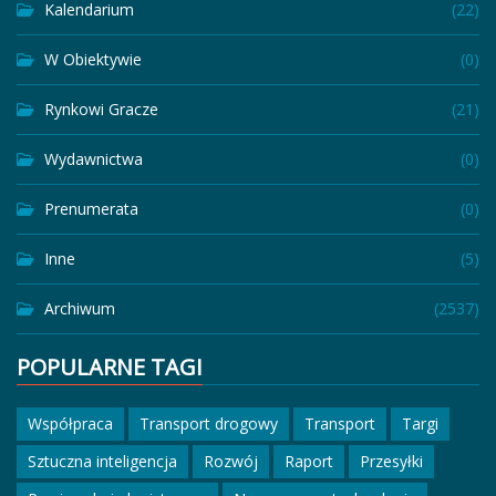
Kalendarium
(22)
W Obiektywie
(0)
Rynkowi Gracze
(21)
Wydawnictwa
(0)
Prenumerata
(0)
Inne
(5)
Archiwum
(2537)
POPULARNE TAGI
Współpraca
Transport drogowy
Transport
Targi
Sztuczna inteligencja
Rozwój
Raport
Przesyłki