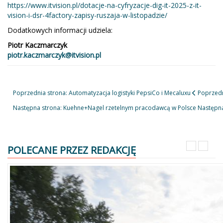
https://www.itvision.pl/dotacje-na-cyfryzacje-dig-it-2025-z-it-
vision-i-dsr-4factory-zapisy-ruszaja-w-listopadzie/
Dodatkowych informacji udziela:
Piotr Kaczmarczyk
piotr.kaczmarczyk@itvision.pl
Poprzednia strona: Automatyzacja logistyki PepsiCo i Mecaluxu
Poprzed
Następna strona: Kuehne+Nagel rzetelnym pracodawcą w Polsce
Następn
POLECANE PRZEZ REDAKCJĘ