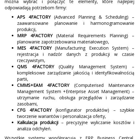
można wybrać i połączyć te elementy, które najlepiej
odpowiadają potrzebom firmy:
APS 4FACTORY
(Advanced Planning & Scheduling) –
zaawansowane planowanie i harmonogramowanie
produkcji,
MRP 4FACTORY
(Material Requirements Planning) –
planowanie zapotrzebowania materiałowego,
MES 4FACTORY
(Manufacturing Execution System) –
rejestracja i nadzór danych z produkcji w czasie
rzeczywistym,
QMS 4FACTORY
(Quality Management System) –
kompleksowe zarządzanie jakością i identyfikowalnością
partii,
CMMS+EAM 4FACTORY
(Computerised Maintenance
Management System +Enterprise Asset Management) –
utrzymanie ruchu, obsługa przeglądów i zarządzanie
zasobami,
CFG 4FACTORY
(konfigurator produktów) – szybkie
tworzenie wariantów i personalizacja oferty,
Kalkulacja produkcji
– precyzyjne wyliczanie kosztów i
analiza odchyleń.
Wszystkie systemy współpracują z ERP Business Central,