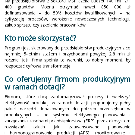
Na przedsiębiorstwa z sektora MŚP czeka budżet 140 mln zł i
400 grantów. Można otrzymać nawet 850 000 zł
dofinansowania – do 50% kosztów kwalifikowanych – na
cyfryzację procesów, wdrożenie nowoczesnych technologii,
zakup sprzętu czy szkolenia pracowników.
Kto może skorzystać?
Program jest skierowany do przedsiębiorstw produkcyjnych z co
najmniej 5-letnim stażem i przychodami powyżej 2,8 mln zł
rocznie. Jeśli firma spełnia te warunki, to dobry moment, by
rozpocząć cyfrową transformację.
Co oferujemy firmom produkcyjnym
w ramach dotacji?
Firmom, które chcą zautomatyzować procesy i zwiększyć
efektywność produkcji w ramach dotacji, proponujemy pełny
pakiet narzędzi dopasowanych do potrzeb przedsiębiorstw
produkcyjnych – od systemu efektywnego planowania i
zarządzania zasobami przedsiębiorstwa (ERP), przez ekosystem
rozwiązań takich jak: zaawansowane planowanie
i harmonogramowanie produkcji (APS), monitorowanie i