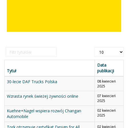
Filtr
Pokaż
tytułów
#
Data
Tytuł
publikacji
30-lecie DAF Trucks Polska
08 kwiecień
2025
Wzrasta rynek świeżej żywności online
07 kwiecień
2025
Kuehne+Nagel wspiera rozwój Changan
02 kwiecień
2025
Automobile
Tork otrzymuje certyfikat Design for All
02 kwiecień