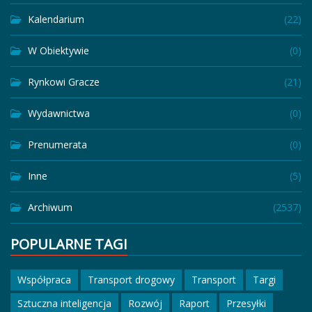
Kalendarium
(22)
W Obiektywie
(0)
Rynkowi Gracze
(21)
Wydawnictwa
(0)
Prenumerata
(0)
Inne
(5)
Archiwum
(2537)
POPULARNE TAGI
Współpraca
Transport drogowy
Transport
Targi
Sztuczna inteligencja
Rozwój
Raport
Przesyłki