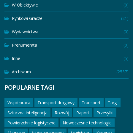
W Obiektywie
(0)
Rynkowi Gracze
(21)
Wydawnictwa
(0)
Prenumerata
(0)
Inne
(5)
Archiwum
(2537)
POPULARNE TAGI
Współpraca
Transport drogowy
Transport
Targi
Sztuczna inteligencja
Rozwój
Raport
Przesyłki
Powierzchnie logistyczne
Nowoczesne technologie
Magazyn
Łańcuch dostaw
Logistyka
Kurierzy