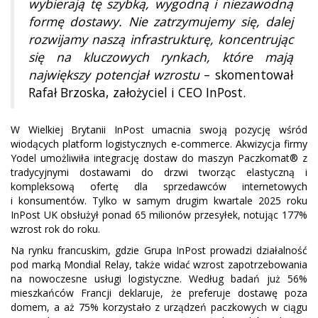
wybierają tę szybką, wygodną i niezawodną
formę dostawy. Nie zatrzymujemy się, dalej
rozwijamy naszą infrastrukturę, koncentrując
się na kluczowych rynkach, które mają
największy potencjał wzrostu
– skomentował
Rafał Brzoska, założyciel i CEO InPost.
W Wielkiej Brytanii InPost umacnia swoją pozycję wśród
wiodących platform logistycznych e-commerce. Akwizycja firmy
Yodel umożliwiła integrację dostaw do maszyn Paczkomat® z
tradycyjnymi dostawami do drzwi tworząc elastyczną i
kompleksową ofertę dla sprzedawców internetowych
i konsumentów. Tylko w samym drugim kwartale 2025 roku
InPost UK obsłużył ponad 65 milionów przesyłek, notując 177%
wzrost rok do roku.
Na rynku francuskim, gdzie Grupa InPost prowadzi działalność
pod marką Mondial Relay, także widać wzrost zapotrzebowania
na nowoczesne usługi logistyczne. Według badań już 56%
mieszkańców Francji deklaruje, że preferuje dostawę poza
domem, a aż 75% korzystało z urządzeń paczkowych w ciągu