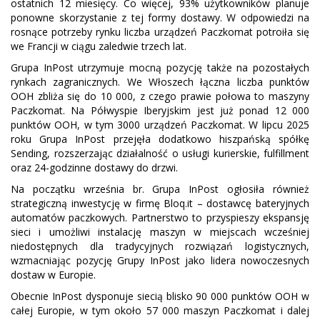
ostatnich 12 miesięcy. Co więcej, 93% użytkowników planuje
ponowne skorzystanie z tej formy dostawy. W odpowiedzi na
rosnące potrzeby rynku liczba urządzeń Paczkomat potroiła się
we Francji w ciągu zaledwie trzech lat.
Grupa InPost utrzymuje mocną pozycję także na pozostałych
rynkach zagranicznych. We Włoszech łączna liczba punktów
OOH zbliża się do 10 000, z czego prawie połowa to maszyny
Paczkomat. Na Półwyspie Iberyjskim jest już ponad 12 000
punktów OOH, w tym 3000 urządzeń Paczkomat. W lipcu 2025
roku Grupa InPost przejęła dodatkowo hiszpańską spółkę
Sending, rozszerzając działalność o usługi kurierskie, fulfillment
oraz 24-godzinne dostawy do drzwi.
Na początku września br. Grupa InPost ogłosiła również
strategiczną inwestycję w firmę Bloq.it – dostawcę bateryjnych
automatów paczkowych. Partnerstwo to przyspieszy ekspansję
sieci i umożliwi instalację maszyn w miejscach wcześniej
niedostępnych dla tradycyjnych rozwiązań logistycznych,
wzmacniając pozycję Grupy InPost jako lidera nowoczesnych
dostaw w Europie.
Obecnie InPost dysponuje siecią blisko 90 000 punktów OOH w
całej Europie, w tym około 57 000 maszyn Paczkomat i dalej